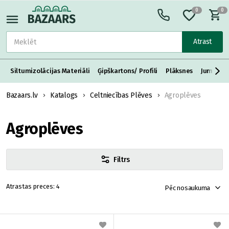
0
0
Atrast
Siltumizolācijas Materiāli
Ģipškartons/ Profili
Plāksnes
Jumta S
Bazaars.lv
Katalogs
Celtniecības Plēves
Agroplēves
Agroplēves
Filtrs
4
Pēc nosaukuma