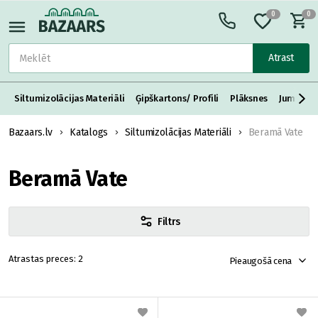
0
0
Atrast
Siltumizolācijas Materiāli
Ģipškartons/ Profili
Plāksnes
Jumta S
Bazaars.lv
Katalogs
Siltumizolācijas Materiāli
Beramā Vate
Beramā Vate
Filtrs
2
Pieaugošā cena