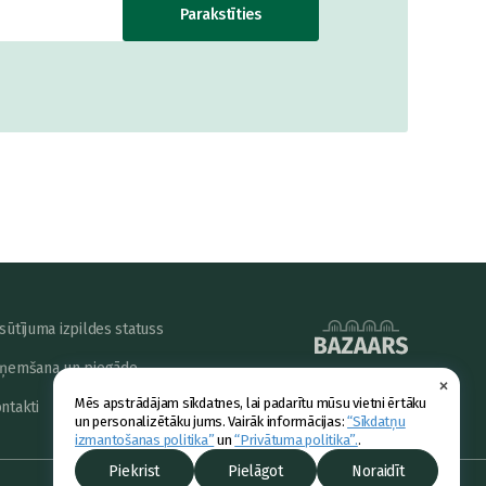
Parakstīties
sūtījuma izpildes statuss
ņemšana un piegāde
×
powered by
Mēs apstrādājam sīkdatnes, lai padarītu mūsu vietni ērtāku
ntakti
un personalizētāku jums. Vairāk informācijas:
“Sīkdatņu
izmantošanas politika”
un
“Privātuma politika”.
.
Piekrist
Pielāgot
Noraidīt