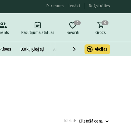
Par mums
Ienākt
Reģistrēties
0
0
lients
Pasūtījuma statuss
Favorīti
Grozs
Plēves
Bloki, Ķieģeļi
Armatūra un metāls
Akcijas
Fasādes Siltināš
Kārtot:
Dilstošā cena