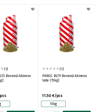
(1)
(1)
LT3 Beramā Akmens
PAROC BLT9 Beramā Akmens
kg)
Vate (15kg)
/pcs
11.50 €/pcs
g
15kg