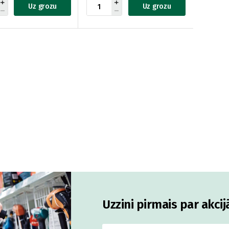
Uz grozu
Uz grozu
Uzzini pirmais par akci