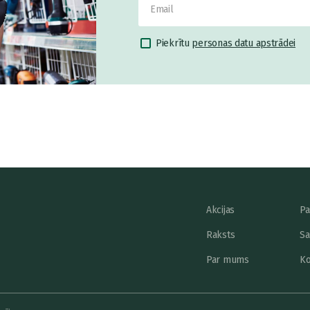
Piekrītu
personas datu apstrādei
Akcijas
Pa
Raksts
Sa
Par mums
Ko