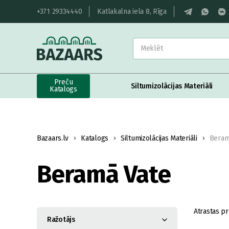
+371 29334440
Katlakalna iela 8, Rīga
Preču
Siltumizolācijas Materiāli
Katalogs
Bazaars.lv
Katalogs
Siltumizolācijas Materiāli
Beram
Beramā Vate
Atrastas pr
Ražotājs