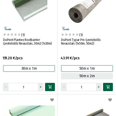
(1)
(1)
DuPont Plantex Rootbarrier
DuPont Typar Pro Ģeotekstils
Ģeotekstils Neaustais, 30m2 (1x30m)
Neaustais (1x50m, 50m2)
151.20 €/pcs
43.91 €/pcs
30m x 1m
50m x 1m
50m x 2m