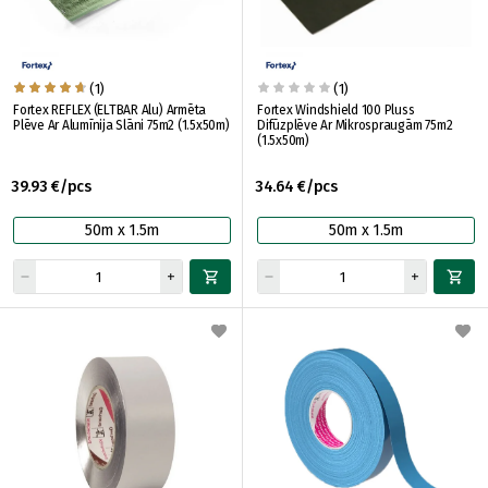
(1)
(1)
Fortex REFLEX (ELTBAR Alu) Armēta
Fortex Windshield 100 Pluss
Plēve Ar Alumīnija Slāni 75m2 (1.5x50m)
Difūzplēve Ar Mikrospraugām 75m2
(1.5x50m)
39.93 €/pcs
34.64 €/pcs
50m x 1.5m
50m x 1.5m