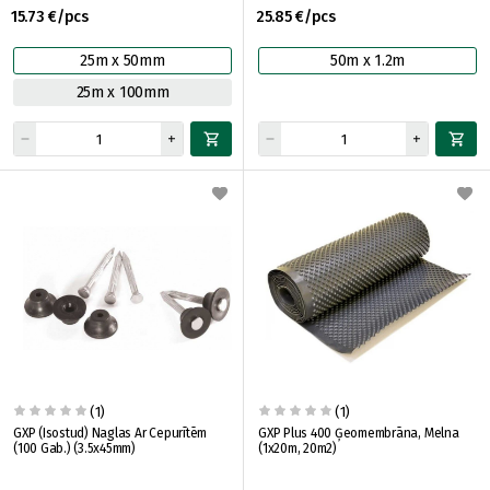
15.73 €/pcs
25.85 €/pcs
25m x 50mm
50m x 1.2m
25m x 100mm
(1)
(1)
GXP (Isostud) Naglas Ar Cepurītēm
GXP Plus 400 Ģeomembrāna, Melna
(100 Gab.) (3.5x45mm)
(1x20m, 20m2)