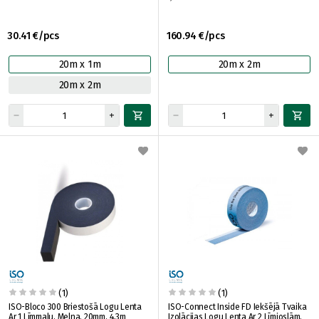
30.41 €/pcs
160.94 €/pcs
20m x 1m
20m x 2m
20m x 2m
(1)
(1)
ISO-Bloco 300 Briestošā Logu Lenta
ISO-Connect Inside FD Iekšējā Tvaika
Ar 1 Līmmalu, Melna, 20mm, 4,3m
Izolācijas Logu Lenta Ar 2 Līmjoslām,