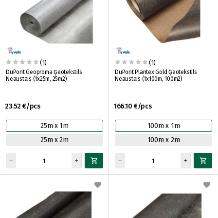
(1)
(1)
DuPont Geoproma Ģeotekstils
DuPont Plantex Gold Ģeotekstils
Neaustais (1x25m, 25m2)
Neaustais (1x100m, 100m2)
23.52 €/pcs
166.10 €/pcs
25m x 1m
100m x 1m
25m x 2m
100m x 2m