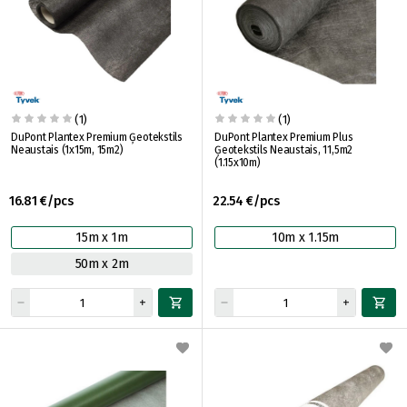
(1)
(1)
DuPont Plantex Premium Ģeotekstils
DuPont Plantex Premium Plus
Neaustais (1x15m, 15m2)
Ģeotekstils Neaustais, 11,5m2
(1.15x10m)
16.81 €/pcs
22.54 €/pcs
15m x 1m
10m x 1.15m
50m x 2m