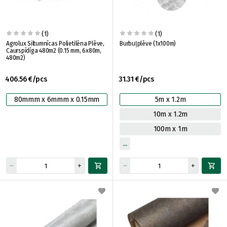
(1)
(1)
Agrolux Siltumnīcas Polietilēna Plēve,
Burbuļplēve (1x100m)
Caurspīdīga 480m2 (0.15 mm, 6x80m,
480m2)
406.56 €/pcs
31.31 €/pcs
80mmm x 6mmm x 0.15mm
5m x 1.2m
10m x 1.2m
100m x 1m