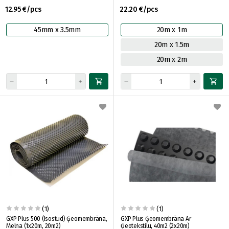
12.95 €/pcs
22.20 €/pcs
45mm x 3.5mm
20m x 1m
20m x 1.5m
20m x 2m
(1)
(1)
GXP Plus 500 (Isostud) Ģeomembrāna,
GXP Plus Ģeomembrāna Ar
Melna (1x20m, 20m2)
Ģeotekstilu, 40m2 (2x20m)