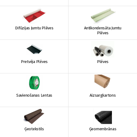
Difūzijas Jumtu Plēves
Antikondensāta Jumtu
Plēves
Pretvēja Plēves
Plēves
Savienošanas Lentas
Aizsargkartons
Ģeotekstils
Ģeomembrānas