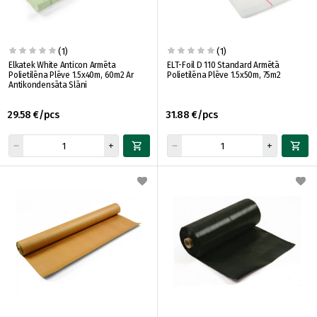
(1)
(1)
Elkatek White Anticon Armēta
ELT-Foil D 110 Standard Armētā
Polietilēna Plēve 1.5x40m, 60m2 Ar
Polietilēna Plēve 1.5x50m, 75m2
Antikondensāta Slāni
29.58 €/pcs
31.88 €/pcs