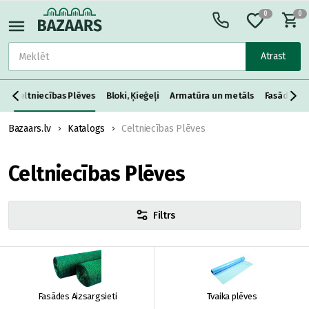
0
0
Atrast
i
Celtniecības Plēves
Bloki, Ķieģeļi
Armatūra un metāls
Fasādes Si
Bazaars.lv
Katalogs
Celtniecības Plēves
Celtniecības Plēves
Filtrs
Fasādes Aizsargsieti
Tvaika plēves