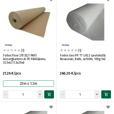
(1)
(1)
Fortex Floor 270 (ELT-PAP)
Fortex Geo PP TT UVLS Ģeotekstils
Aizsargkartons Ar PE Pārklājumu,
Neaustais, Balts, 4x100m, 100g/m2
32.5m2 (1.3x25m)
21.26 €/pcs
266.20 €/pcs
25m x 1.3m