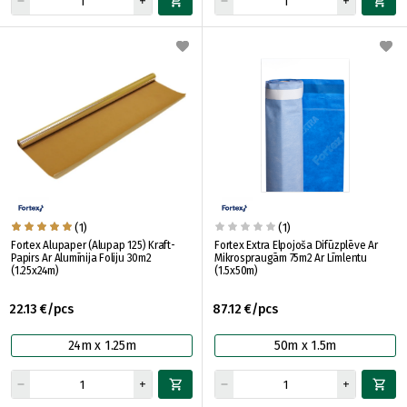
(1)
(1)
Fortex Alupaper (Alupap 125) Kraft-
Fortex Extra Elpojoša Difūzplēve Ar
Papirs Ar Alumīnija Foliju 30m2
Mikrospraugām 75m2 Ar Līmlentu
(1.25x24m)
(1.5x50m)
22.13 €/pcs
87.12 €/pcs
24m x 1.25m
50m x 1.5m