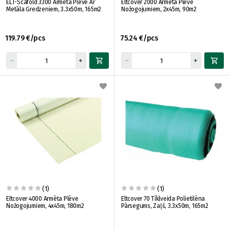
ELT-Scafold 3300 Armēta Plēve Ar
Eltcover 2000 Armēta Plēve
Metāla Gredzeniem, 3.3x50m, 165m2
Nožogojumiem, 2x45m, 90m2
119.79 €/pcs
75.24 €/pcs
(1)
(1)
Eltcover 4000 Armēta Plēve
Eltcover 70 Tīklveida Polietilēna
Nožogojumiem, 4x45m, 180m2
Pārsegums, Zaļš, 3.3x50m, 165m2