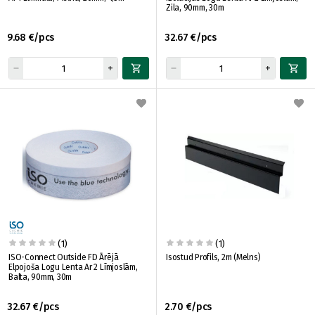
Zila, 90mm, 30m
9.68 €/pcs
32.67 €/pcs
(1)
(1)
ISO-Connect Outside FD Ārējā
Isostud Profils, 2m (Melns)
Elpojoša Logu Lenta Ar 2 Līmjoslām,
Balta, 90mm, 30m
32.67 €/pcs
2.70 €/pcs