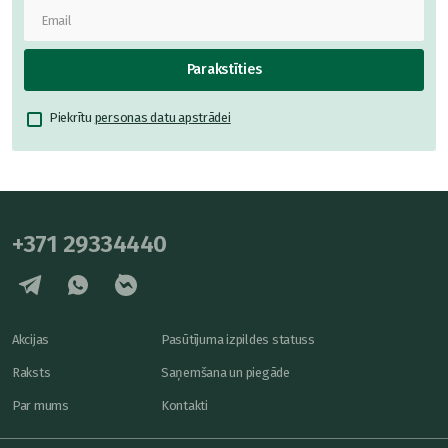
Parakstīties
Piekrītu
personas datu apstrādei
+371 29334440
Akcijas
Pasūtījuma izpildes statuss
Raksts
Saņemšana un piegāde
Par mums
Kontakti