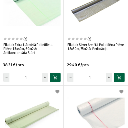
(1)
(1)
Elkatek Extra L Armētā Polietilēna
Elkatek Silver Armētā Polietilēna Plēve
Plēve 1.5x40m, 60m2 Ar
1.5x50m, 75m2 Ar Perforāciju
Antikondensāta Slāni
38.31 €/pcs
29.40 €/pcs