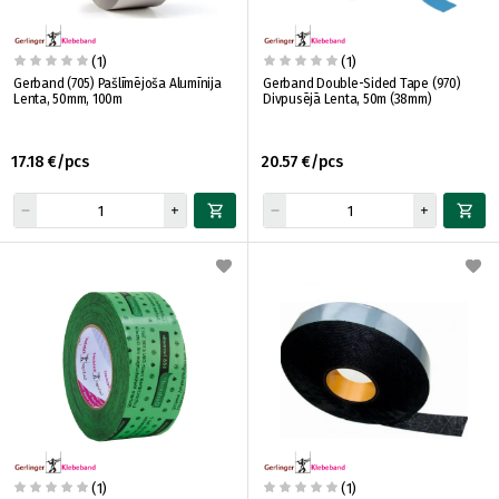
(1)
(1)
Gerband (705) Pašlīmējoša Alumīnija
Gerband Double-Sided Tape (970)
Lenta, 50mm, 100m
Divpusējā Lenta, 50m (38mm)
17.18 €/pcs
20.57 €/pcs
(1)
(1)