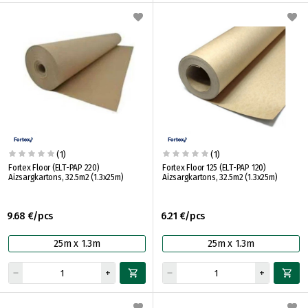
(1)
(1)
Fortex Floor (ELT-PAP 220)
Fortex Floor 125 (ELT-PAP 120)
Aizsargkartons, 32.5m2 (1.3x25m)
Aizsargkartons, 32.5m2 (1.3x25m)
9.68 €/pcs
6.21 €/pcs
25m x 1.3m
25m x 1.3m