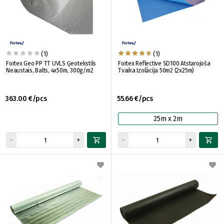
(1)
(1)
Fortex Geo PP TT UVLS Ģeotekstils
Fortex Reflective SD100 Atstarojoša
Neaustais, Balts, 4x50m, 300g/m2
Tvaika Izolācija 50m2 (2x25m)
363.00 €/pcs
55.66 €/pcs
25m x 2m