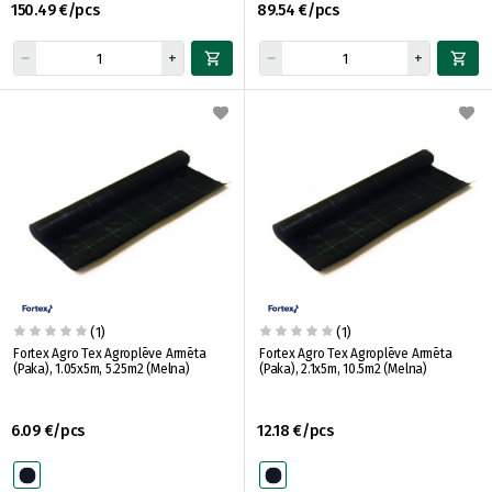
150.49 €/pcs
89.54 €/pcs
(1)
(1)
Fortex Agro Tex Agroplēve Armēta
Fortex Agro Tex Agroplēve Armēta
(Paka), 1.05x5m, 5.25m2 (Melna)
(Paka), 2.1x5m, 10.5m2 (Melna)
6.09 €/pcs
12.18 €/pcs