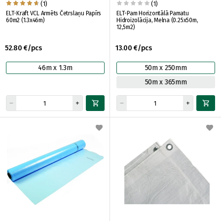
(1)
(1)
ELT-Kraft VCL Armēts Četrslaņu Papīrs
ELT-Pam Horizontālā Pamatu
60m2 (1.3x46m)
Hidroizolācija, Melna (0.25x50m,
12,5m2)
52.80 €/pcs
13.00 €/pcs
46m x 1.3m
50m x 250mm
50m x 365mm