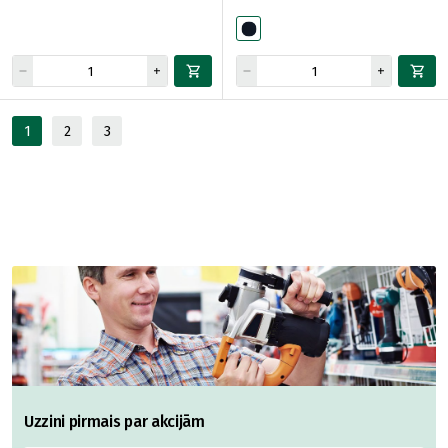
1
2
3
Uzzini pirmais par akcijām