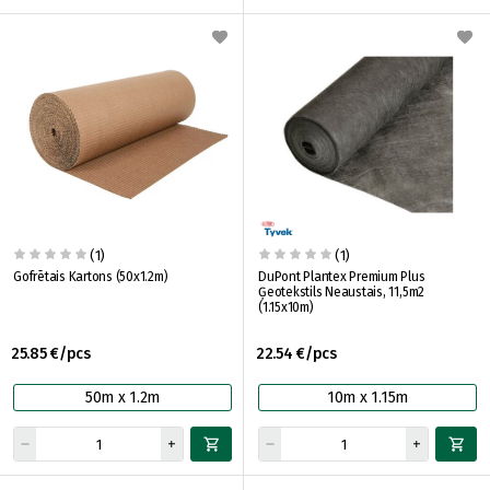
(1)
(1)
Gofrētais Kartons (50x1.2m)
DuPont Plantex Premium Plus
Ģeotekstils Neaustais, 11,5m2
(1.15x10m)
25.85 €/pcs
22.54 €/pcs
50m x 1.2m
10m x 1.15m