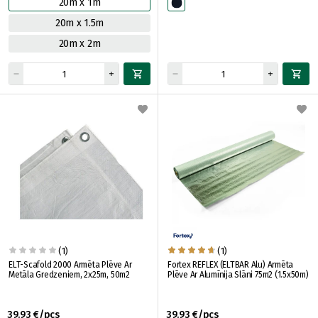
20m x 1m
20m x 1.5m
20m x 2m
(1)
(1)
ELT-Scafold 2000 Armēta Plēve Ar
Fortex REFLEX (ELTBAR Alu) Armēta
Metāla Gredzeniem, 2x25m, 50m2
Plēve Ar Alumīnija Slāni 75m2 (1.5x50m)
39.93 €/pcs
39.93 €/pcs