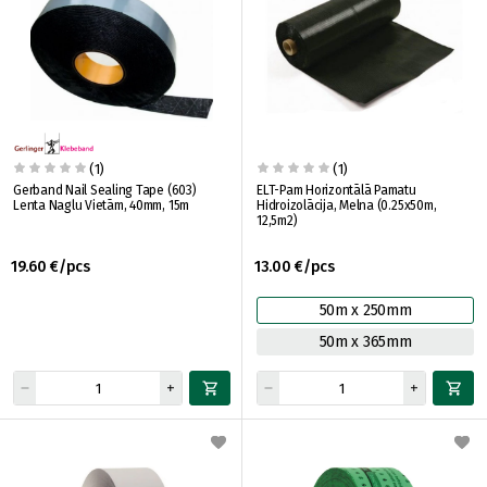
(1)
(1)
Gerband Nail Sealing Tape (603)
ELT-Pam Horizontālā Pamatu
Lenta Naglu Vietām, 40mm, 15m
Hidroizolācija, Melna (0.25x50m,
12,5m2)
19.60 €/pcs
13.00 €/pcs
50m x 250mm
50m x 365mm