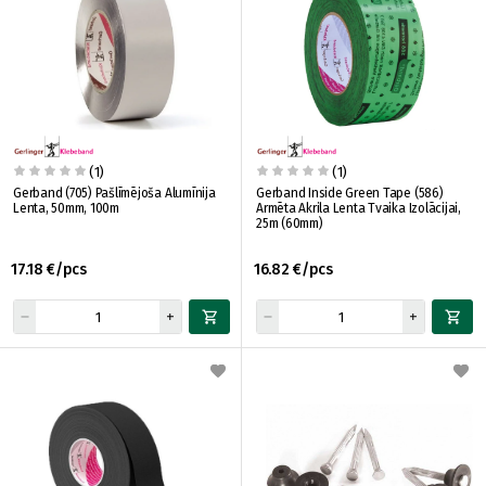
(1)
(1)
Gerband (705) Pašlīmējoša Alumīnija
Gerband Inside Green Tape (586)
Lenta, 50mm, 100m
Armēta Akrila Lenta Tvaika Izolācijai,
25m (60mm)
17.18 €/pcs
16.82 €/pcs