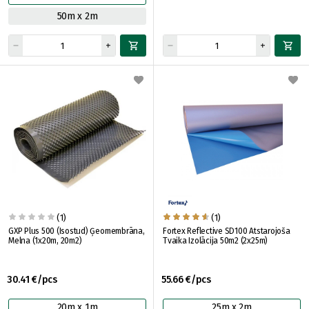
50m x 2m
(1)
(1)
GXP Plus 500 (Isostud) Ģeomembrāna,
Fortex Reflective SD100 Atstarojoša
Melna (1x20m, 20m2)
Tvaika Izolācija 50m2 (2x25m)
30.41 €/pcs
55.66 €/pcs
20m x 1m
25m x 2m