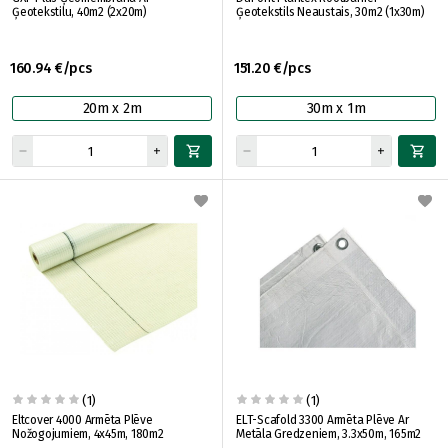
Ģeotekstilu, 40m2 (2x20m)
Ģeotekstils Neaustais, 30m2 (1x30m)
160.94 €/pcs
151.20 €/pcs
20m x 2m
30m x 1m
(1)
(1)
Eltcover 4000 Armēta Plēve
ELT-Scafold 3300 Armēta Plēve Ar
Nožogojumiem, 4x45m, 180m2
Metāla Gredzeniem, 3.3x50m, 165m2