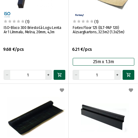
(1)
(1)
ISO-Bloco 300 Briestošā Logu Lenta
Fortex Floor 125 (ELT-PAP 120)
Ar 1 Līmmalu, Melna, 20mm, 4,3m
Aizsargkartons, 32.5m2 (1.3x25m)
9.68 €/pcs
6.21 €/pcs
25m x 1.3m