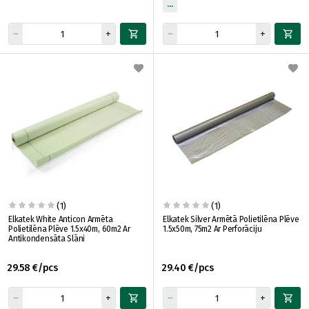
(1)
(1)
Elkatek White Anticon Armēta
Elkatek Silver Armētā Polietilēna Plēve
Polietilēna Plēve 1.5x40m, 60m2 Ar
1.5x50m, 75m2 Ar Perforāciju
Antikondensāta Slāni
29.58 €/pcs
29.40 €/pcs