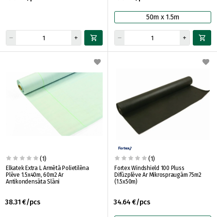
50m x 1.5m
(1)
(1)
Elkatek Extra L Armētā Polietilēna
Fortex Windshield 100 Pluss
Plēve 1.5x40m, 60m2 Ar
Difūzplēve Ar Mikrospraugām 75m2
Antikondensāta Slāni
(1.5x50m)
38.31 €/pcs
34.64 €/pcs