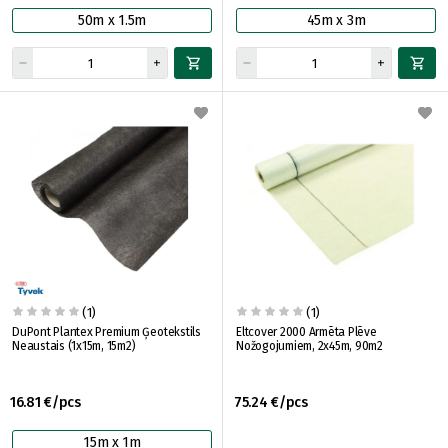
50m x 1.5m
45m x 3m
(1)
(1)
DuPont Plantex Premium Ģeotekstils
Eltcover 2000 Armēta Plēve
Neaustais (1x15m, 15m2)
Nožogojumiem, 2x45m, 90m2
16.81 €/pcs
75.24 €/pcs
15m x 1m