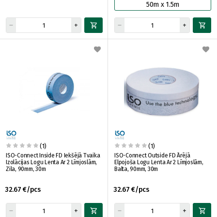
50m x 1.5m
(1)
(1)
ISO-Connect Inside FD Iekšējā Tvaika
ISO-Connect Outside FD Ārējā
Izolācijas Logu Lenta Ar 2 Līmjoslām,
Elpojoša Logu Lenta Ar 2 Līmjoslām,
Zila, 90mm, 30m
Balta, 90mm, 30m
32.67 €/pcs
32.67 €/pcs