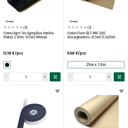
(1)
(1)
Fortex Agro Tex Agroplēve Armēta
Fortex Floor (ELT-PAP 220)
(Paka), 2.1x5m, 10.5m2 (Melna)
Aizsargkartons, 32.5m2 (1.3x25m)
12.18 €/pcs
9.68 €/pcs
25m x 1.3m