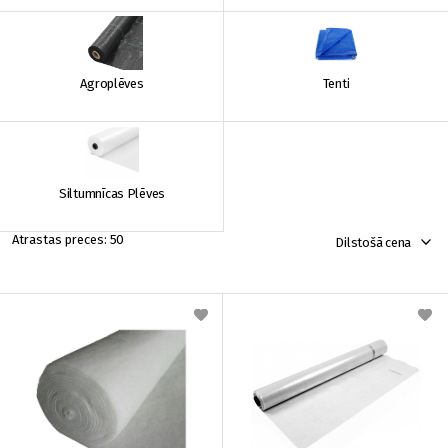
Agroplēves
Tenti
Siltumnīcas Plēves
50
Dilstošā cena