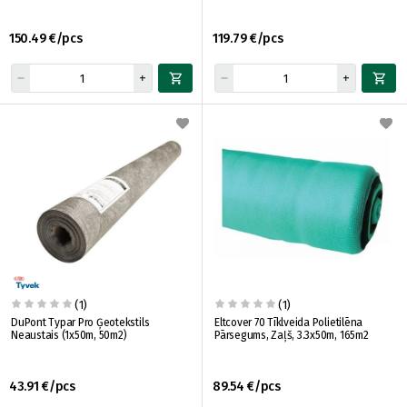
150.49 €/pcs
119.79 €/pcs
(1)
(1)
DuPont Typar Pro Ģeotekstils
Eltcover 70 Tīklveida Polietilēna
Neaustais (1x50m, 50m2)
Pārsegums, Zaļš, 3.3x50m, 165m2
43.91 €/pcs
89.54 €/pcs