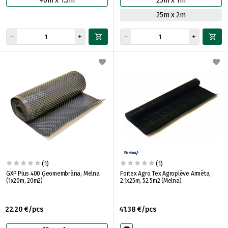
46m x 1.3m
25m x 1m
25m x 2m
(1)
(1)
GXP Plus 400 Ģeomembrāna, Melna
Fortex Agro Tex Agroplēve Armēta,
(1x20m, 20m2)
2.1x25m, 52.5m2 (Melna)
22.20 €/pcs
41.38 €/pcs