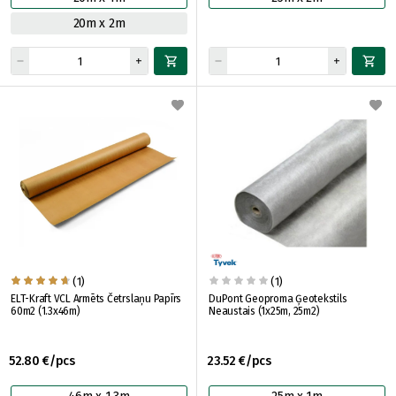
20m x 2m
(1)
(1)
ELT-Kraft VCL Armēts Četrslaņu Papīrs
DuPont Geoproma Ģeotekstils
60m2 (1.3x46m)
Neaustais (1x25m, 25m2)
52.80 €/pcs
23.52 €/pcs