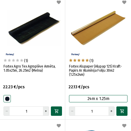
(1)
(1)
Fortex Agro Tex Agroplēve Armēta,
Fortex Alupaper (Alupap 125) Kraft-
1.05x25m, 26.25m2 (Melna)
Papirs Ar Alumīnija Foliju 30m2
(1.25x24m)
22.23 €/pcs
22.13 €/pcs
24m x 1.25m