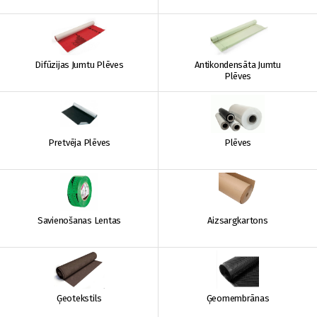
Difūzijas Jumtu Plēves
Antikondensāta Jumtu
Plēves
Pretvēja Plēves
Plēves
Savienošanas Lentas
Aizsargkartons
Ģeotekstils
Ģeomembrānas