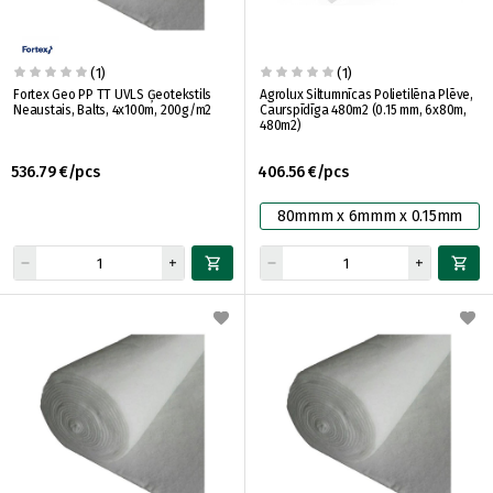
(1)
(1)
Fortex Geo PP TT UVLS Ģeotekstils
Agrolux Siltumnīcas Polietilēna Plēve,
Neaustais, Balts, 4x100m, 200g/m2
Caurspīdīga 480m2 (0.15 mm, 6x80m,
480m2)
536.79 €/pcs
406.56 €/pcs
80mmm x 6mmm x 0.15mm