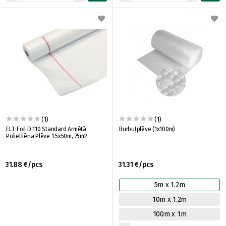
(1)
(1)
ELT-Foil D 110 Standard Armētā
Burbuļplēve (1x100m)
Polietilēna Plēve 1.5x50m, 75m2
31.88 €/pcs
31.31 €/pcs
5m x 1.2m
10m x 1.2m
100m x 1m