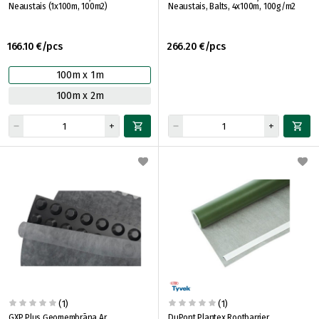
Neaustais (1x100m, 100m2)
Neaustais, Balts, 4x100m, 100g/m2
166.10 €/pcs
266.20 €/pcs
100m x 1m
100m x 2m
(1)
(1)
GXP Plus Ģeomembrāna Ar
DuPont Plantex Rootbarrier