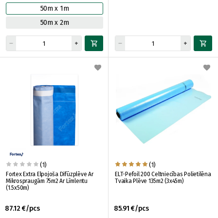
50m x 1m
50m x 2m
(1)
(1)
Fortex Extra Elpojoša Difūzplēve Ar
ELT-Pefoil 200 Celtniecības Polietilēna
Mikrospraugām 75m2 Ar Līmlentu
Tvaika Plēve 135m2 (3x45m)
(1.5x50m)
87.12 €/pcs
85.91 €/pcs