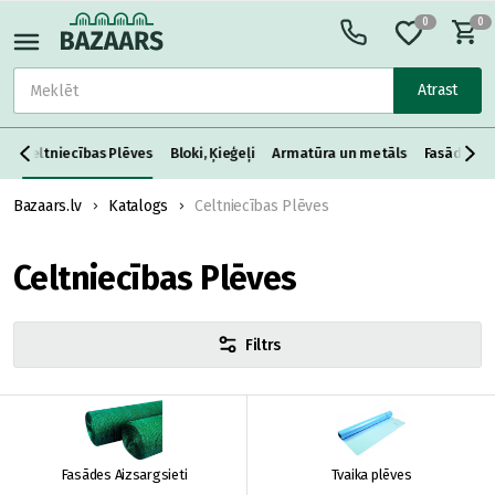
0
0
Atrast
i
Celtniecības Plēves
Bloki, Ķieģeļi
Armatūra un metāls
Fasādes Si
Bazaars.lv
Katalogs
Celtniecības Plēves
Celtniecības Plēves
Filtrs
Fasādes Aizsargsieti
Tvaika plēves