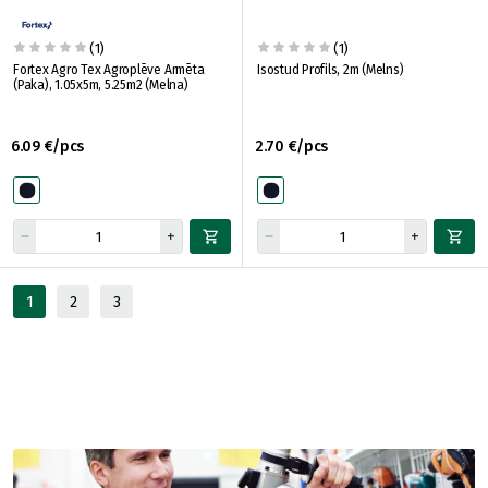
(1)
(1)
Fortex Agro Tex Agroplēve Armēta
Isostud Profils, 2m (Melns)
(Paka), 1.05x5m, 5.25m2 (Melna)
6.09 €/pcs
2.70 €/pcs
1
2
3