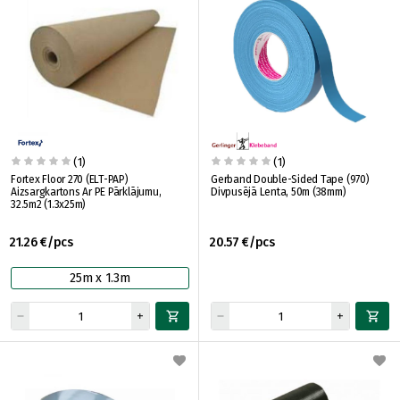
(1)
(1)
Fortex Floor 270 (ELT-PAP)
Gerband Double-Sided Tape (970)
Aizsargkartons Ar PE Pārklājumu,
Divpusējā Lenta, 50m (38mm)
32.5m2 (1.3x25m)
21.26 €/pcs
20.57 €/pcs
25m x 1.3m