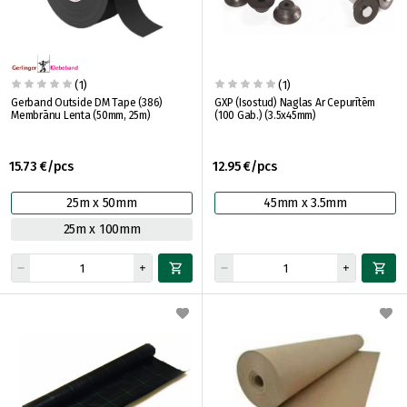
(1)
(1)
Gerband Outside DM Tape (386)
GXP (Isostud) Naglas Ar Cepurītēm
Membrānu Lenta (50mm, 25m)
(100 Gab.) (3.5x45mm)
15.73 €/pcs
12.95 €/pcs
25m x 50mm
45mm x 3.5mm
25m x 100mm