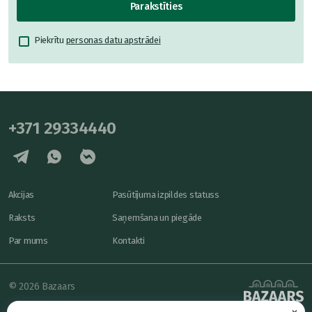
Parakstīties
Piekrītu
personas datu apstrādei
+371 29334440
Akcijas
Pasūtījuma izpildes statuss
Raksts
Saņemšana un piegāde
Par mums
Kontakti
© 2026 Bazaars
×
Konfidencialitāte