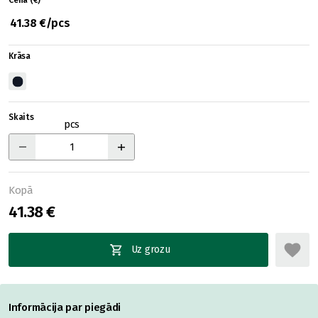
Cena (€)
41.38 €/pcs
Krāsa
Skaits
pcs
Kopā
41.38 €
Uz grozu
Informācija par piegādi