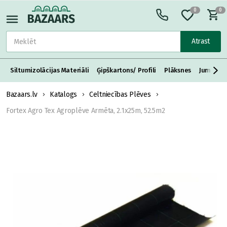
0
0
Atrast
Siltumizolācijas Materiāli
Ģipškartons/ Profili
Plāksnes
Jumta S
Bazaars.lv
Katalogs
Celtniecības Plēves
Fortex Agro Tex Agroplēve Armēta, 2.1x25m, 52.5m2