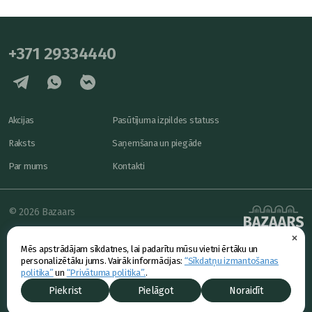
+371 29334440
Akcijas
Pasūtījuma izpildes statuss
Raksts
Saņemšana un piegāde
Par mums
Kontakti
© 2026 Bazaars
×
Konfidencialitāte
powered by
Mēs apstrādājam sīkdatnes, lai padarītu mūsu vietni ērtāku un
Piedāvājums
personalizētāku jums. Vairāk informācijas:
“Sīkdatņu izmantošanas
politika”
un
“Privātuma politika”.
.
Piekrist
Pielāgot
Noraidīt