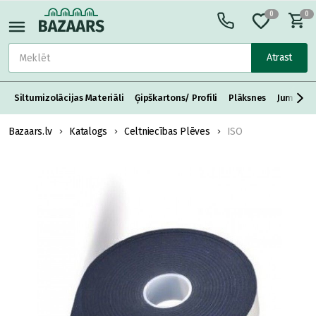
0
0
Atrast
Siltumizolācijas Materiāli
Ģipškartons/ Profili
Plāksnes
Jumta S
Bazaars.lv
Katalogs
Celtniecības Plēves
ISO