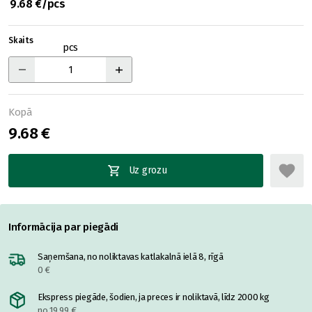
9.68 €/pcs
Skaits
pcs
Kopā
9.68 €
Uz grozu
Informācija par piegādi
Saņemšana, no noliktavas katlakalnā ielā 8, rīgā
0 €
Ekspress piegāde, šodien, ja preces ir noliktavā, līdz 2000 kg
no 19.99 €