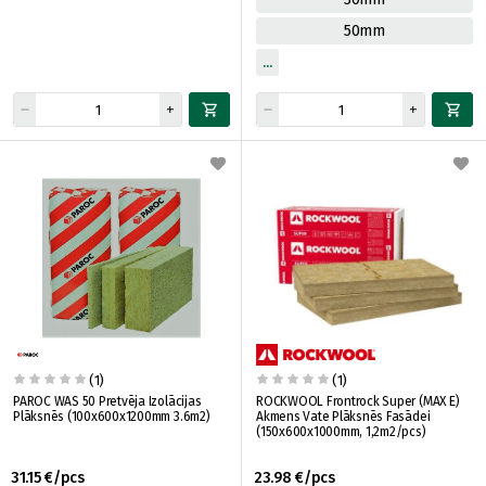
50mm
(1)
(1)
PAROC WAS 50 Pretvēja Izolācijas
ROCKWOOL Frontrock Super (MAX E)
Plāksnēs (100x600x1200mm 3.6m2)
Akmens Vate Plāksnēs Fasādei
(150x600x1000mm, 1,2m2/pcs)
31.15 €/pcs
23.98 €/pcs