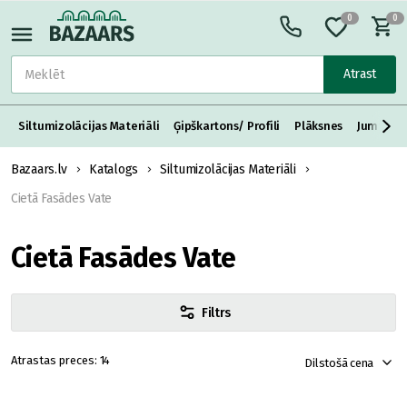
0
0
Atrast
Siltumizolācijas Materiāli
Ģipškartons/ Profili
Plāksnes
Jumta S
Bazaars.lv
Katalogs
Siltumizolācijas Materiāli
Cietā Fasādes Vate
Cietā Fasādes Vate
Filtrs
14
Dilstošā cena