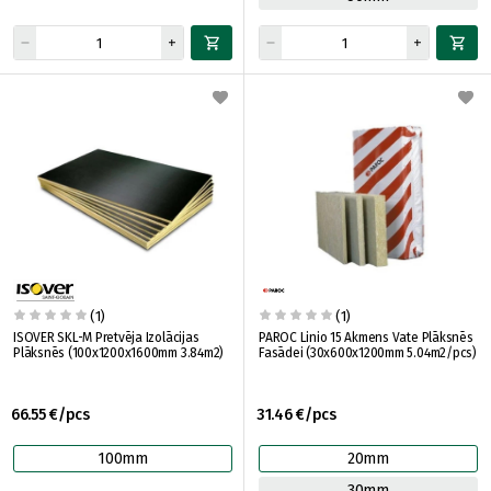
(1)
(1)
ISOVER SKL-M Pretvēja Izolācijas
PAROC Linio 15 Akmens Vate Plāksnēs
Plāksnēs (100x1200x1600mm 3.84m2)
Fasādei (30x600x1200mm 5.04m2/pcs)
66.55 €/pcs
31.46 €/pcs
100mm
20mm
30mm