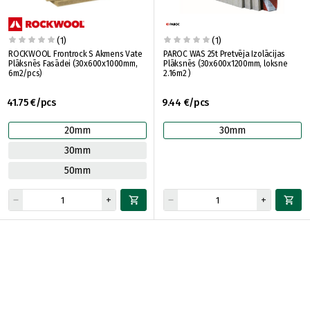
(1)
(1)
ROCKWOOL Frontrock S Akmens Vate
PAROC WAS 25t Pretvēja Izolācijas
Plāksnēs Fasādei (30x600x1000mm,
Plāksnēs (30x600x1200mm, loksne
6m2/pcs)
2.16m2 )
41.75 €/pcs
9.44 €/pcs
20mm
30mm
30mm
50mm