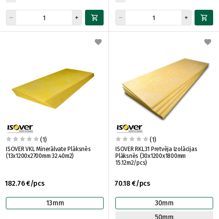
(1)
(1)
ISOVER VKL Minerālvate Plāksnēs
ISOVER RKL31 Pretvēja Izolācijas
(13x1200x2700mm 32.40m2)
Plāksnēs (30x1200x1800mm
15.12m2/pcs)
182.76 €/pcs
70.18 €/pcs
13mm
30mm
50mm