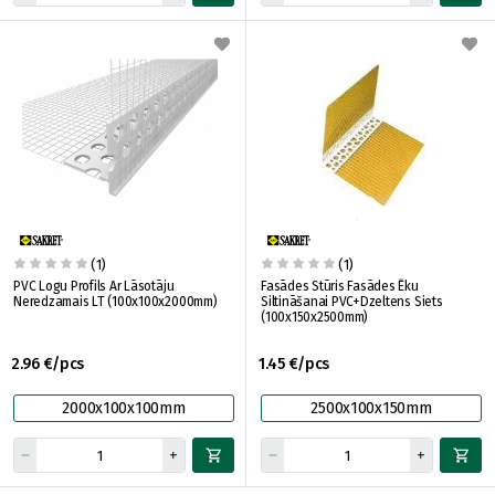
(1)
(1)
PVC Logu Profils Ar Lāsotāju
Fasādes Stūris Fasādes Ēku
Neredzamais LT (100x100x2000mm)
Siltināšanai PVC+Dzeltens Siets
(100x150x2500mm)
2.96 €/pcs
1.45 €/pcs
2000x100x100mm
2500x100x150mm