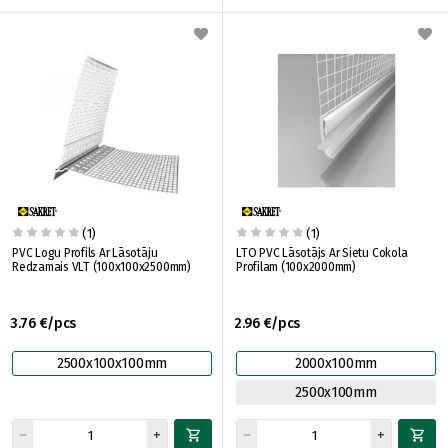
(1)
(1)
PVC Logu Profils Ar Lāsotāju
LTO PVC Lāsotājs Ar Sietu Cokola
Redzamais VLT (100x100x2500mm)
Profilam (100x2000mm)
3.76 €/pcs
2.96 €/pcs
2500x100x100mm
2000x100mm
2500x100mm