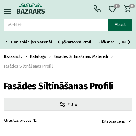
0
0
Atrast
Siltumizolācijas Materiāli
Ģipškartons/ Profili
Plāksnes
Jumta S
Bazaars.lv
Katalogs
Fasādes Siltināšanas Materiāli
Fasādes Siltināšanas Profili
Fasādes Siltināšanas Profili
Filtrs
12
Dilstošā cena