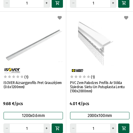
(1)
(1)
ISOVER Aizsargprofils Pret Grauzējiem
PVC Zem Palodzes Profils Ar Stikla
(0.6x1200mm)
Šķiedras Sietu Un Putuplasta Lentu
(100x2000mm)
9.68 €/pcs
4.01 €/pcs
1200x0.6mm
2000x100mm