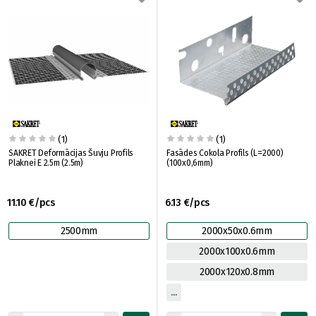
(1)
(1)
SAKRET Deformācijas Šuvju Profils
Fasādes Cokola Profils (L=2000)
Plaknei E 2.5m (2.5m)
(100x0,6mm)
11.10 €/pcs
6.13 €/pcs
2500mm
2000x50x0.6mm
2000x100x0.6mm
2000x120x0.8mm