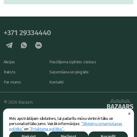
+371 29334440
Akcijas
Pasūtījuma izpildes statuss
Raksts
Saņemšana un piegāde
Par mums
Kontakti
© 2026 Bazaars
×
Konfidencialitāte
powered by
Mēs apstrādājam sīkdatnes, lai padarītu mūsu vietni ērtāku un
Piedāvājums
personalizētāku jums. Vairāk informācijas:
“Sīkdatņu izmantošanas
politika”
un
“Privātuma politika”.
.
Piekrist
Pielāgot
Noraidīt