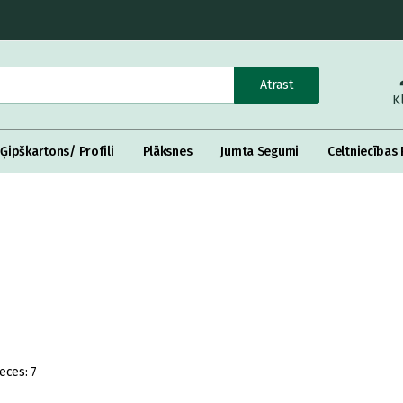
Atrast
K
Ģipškartons/ Profili
Plāksnes
Jumta Segumi
Celtniecības 
eces:
7