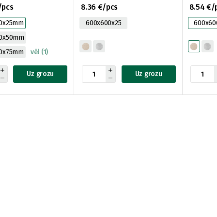
595x595-N, 0,36m2)
595X595-
/pcs
8.36 €/pcs
8.54 €/
00x25mm
600x600x25
600x60
00x50mm
00x75mm
vēl (1)
Uz grozu
Uz grozu