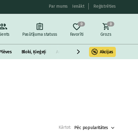
Par mums
Ienākt
Reģistrēties
0
0
lients
Pasūtījuma statuss
Favorīti
Grozs
Plēves
Bloki, Ķieģeļi
Armatūra un metāls
Akcijas
Fasādes Siltināš
Kārtot:
Pēc popularitātes