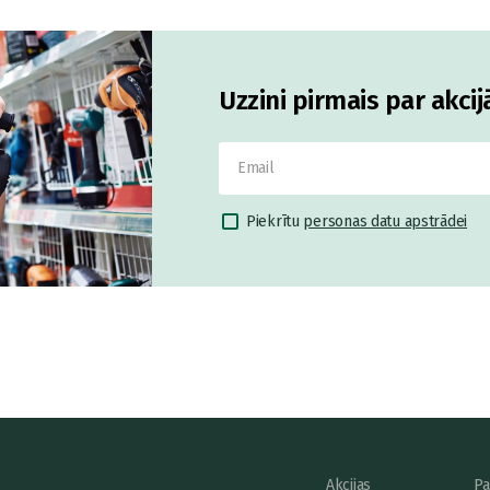
Uzzini pirmais par akci
Piekrītu
personas datu apstrādei
Akcijas
Pa