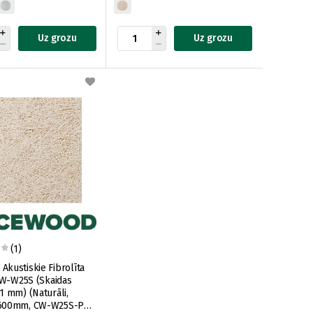
Uz grozu
Uz grozu
(1)
kustiskie Fibrolīta
 CW-W25S (Skaidas
1 mm) (Naturāli,
600mm, CW-W25S-PO-