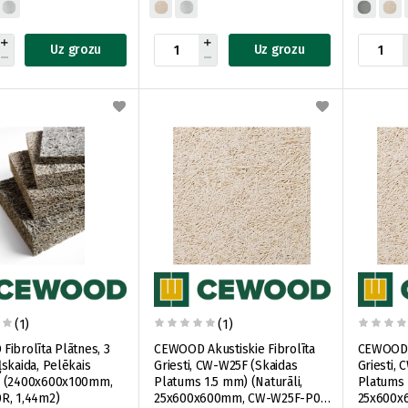
Uz grozu
Uz grozu
(1)
(1)
ibrolīta Plātnes, 3
CEWOOD Akustiskie Fibrolīta
CEWOOD A
skaida, Pelēkais
Griesti, CW-W25F (Skaidas
Griesti,
 (2400x600x100mm,
Platums 1.5 mm) (Naturāli,
Platums 
R, 1,44m2)
25x600x600mm, CW-W25F-P0-
25x600x