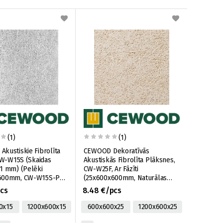
(1)
(1)
kustiskie Fibrolīta
CEWOOD Dekoratīvās
 CW-W15S (Skaidas
Akustiskās Fibrolīta Plāksnes,
1 mm) (Pelēki
CW-W25F, Ar Fāzīti
600mm, CW-W15S-P0-
(25x600x600mm, Naturālas
GP, 0,36m2)
CW-W25F-P5-600X600-N,
pcs
8.48 €/pcs
0,36m2)
0x15
1200x600x15
600x600x25
1200x600x25