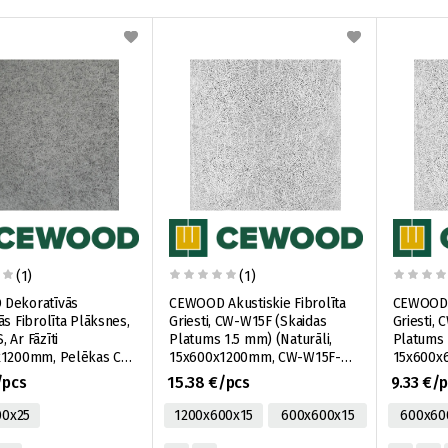
(1)
(1)
Dekoratīvās
CEWOOD Akustiskie Fibrolīta
CEWOOD A
ās Fibrolīta Plāksnes,
Griesti, CW-W15F (Skaidas
Griesti,
 Ar Fāzīti
Platums 1.5 mm) (Naturāli,
Platums 
x1200mm, Pelēkas CW-
15x600x1200mm, CW-W15F-
15x600x
-1200X600-GP,
P0-1195x595-N, 0,72m2)
595x595-
/pcs
15.38 €/pcs
9.33 €/
00x25
1200x600x15
600x600x15
600x60