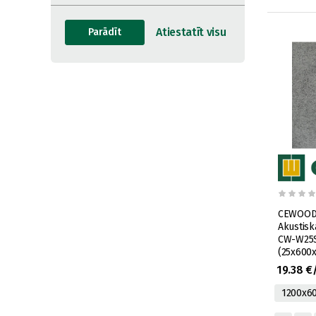
CEWOOD 
Akustisk
CW-W25S,
(25x600
W25S-P5
19.38 €
0,72m2)
1200x6