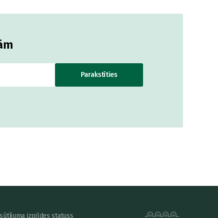
jām
Parakstīties
sūtījuma izpildes statuss