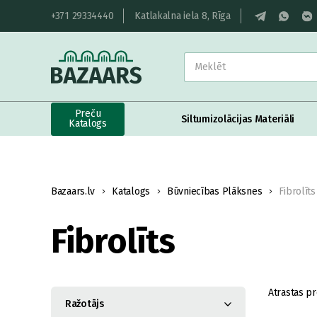
+371 29334440
Katlakalna iela 8, Rīga
Preču
Siltumizolācijas Materiāli
Katalogs
Bazaars.lv
Katalogs
Būvniecības Plāksnes
Fibrolīts
Fibrolīts
Atrastas pr
Ražotājs