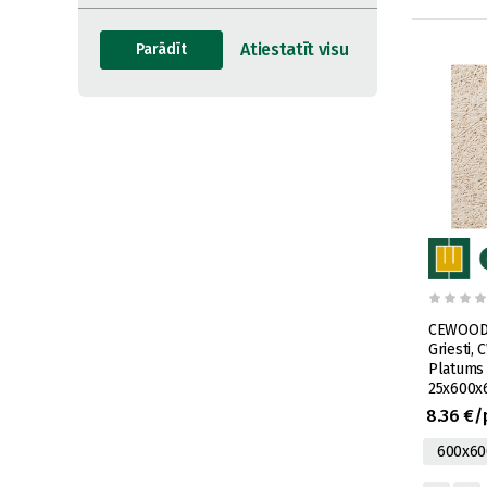
CEWOOD A
Griesti,
Platums 
25x600x
595x595-
8.36 €/
600x60