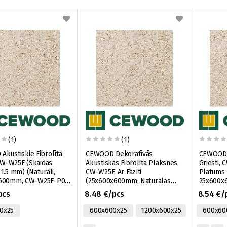
(1)
(1)
kustiskie Fibrolīta
CEWOOD Dekoratīvās
CEWOOD A
 CW-W25F (Skaidas
Akustiskās Fibrolīta Plāksnes,
Griesti,
1.5 mm) (Naturāli,
CW-W25F, Ar Fāzīti
Platums 
600mm, CW-W25F-P0-
(25x600x600mm, Naturālas
25x600x
N, 0,36m2)
CW-W25F-P5-600X600-N,
595X595-
pcs
8.48 €/pcs
8.54 €/
0,36m2)
0x25
600x600x25
1200x600x25
600x60