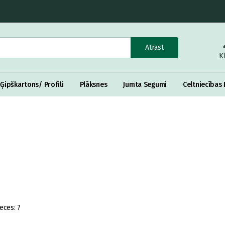
Atrast
K
Ģipškartons/ Profili
Plāksnes
Jumta Segumi
Celtniecības 
eces:
7