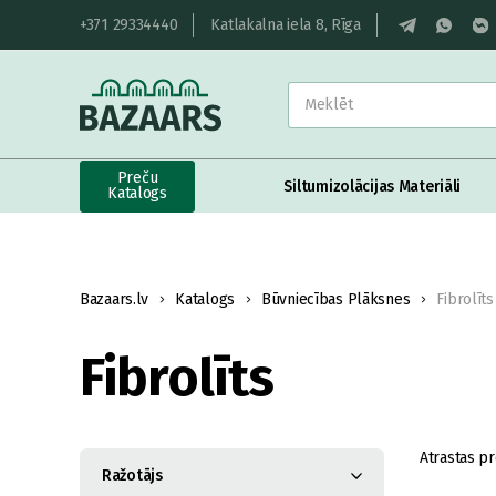
+371 29334440
Katlakalna iela 8, Rīga
Preču
Siltumizolācijas Materiāli
Katalogs
Bazaars.lv
Katalogs
Būvniecības Plāksnes
Fibrolīts
Fibrolīts
Atrastas pr
Ražotājs