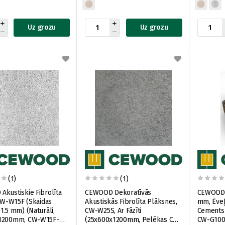
Uz grozu
Uz grozu
(1)
(1)
kustiskie Fibrolīta
CEWOOD Dekoratīvās
CEWOOD F
 CW-W15F (Skaidas
Akustiskās Fibrolīta Plāksnes,
mm, Ēveļ
1.5 mm) (Naturāli,
CW-W25S, Ar Fāzīti
Cements
1200mm, CW-W15F-
(25x600x1200mm, Pelēkas CW-
CW-G100