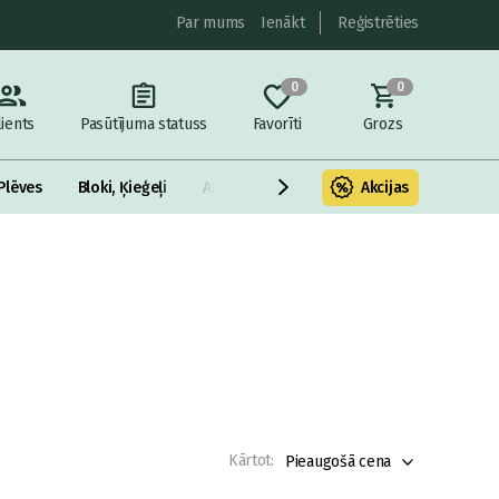
Par mums
Ienākt
Reģistrēties
0
0
lients
Pasūtījuma statuss
Favorīti
Grozs
Plēves
Bloki, Ķieģeļi
Armatūra un metāls
Akcijas
Fasādes Siltināš
Kārtot:
Pieaugošā cena