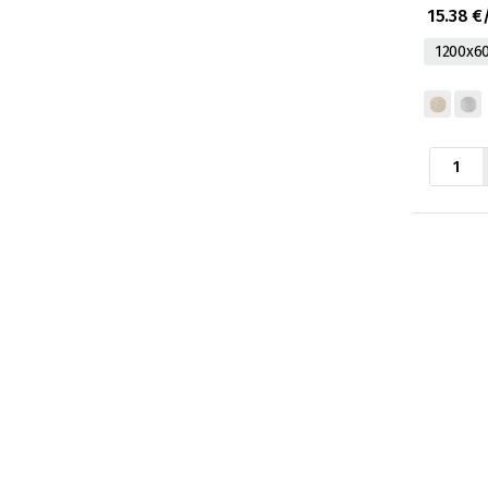
P0-1195x
15.38 €
1200x6