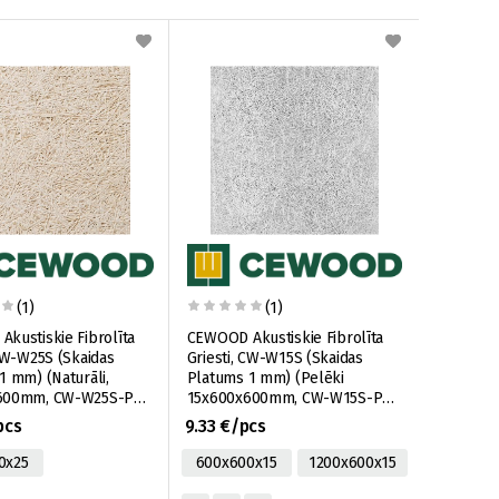
(1)
(1)
kustiskie Fibrolīta
CEWOOD Akustiskie Fibrolīta
 CW-W25S (Skaidas
Griesti, CW-W15S (Skaidas
1 mm) (Naturāli,
Platums 1 mm) (Pelēki
600mm, CW-W25S-PO-
15x600x600mm, CW-W15S-P0-
N, 0,36m2)
595x595-GP, 0,36m2)
pcs
9.33 €/pcs
0x25
600x600x15
1200x600x15