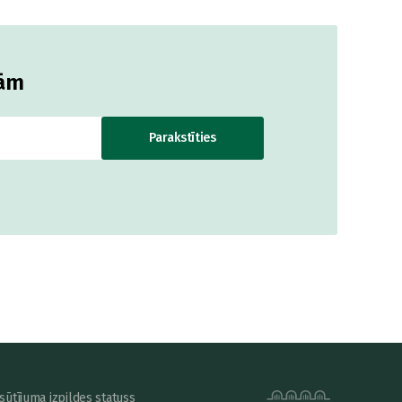
jām
Parakstīties
sūtījuma izpildes statuss