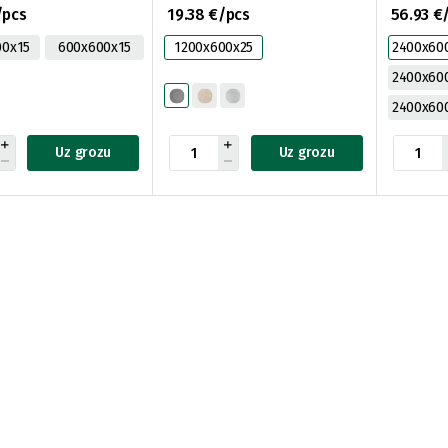
595-N, 0,72m2)
W25S-P5-1200X600-GP,
/pcs
19.38 €/pcs
56.93 €
0,72m2)
00x15
600x600x15
1200x600x25
2400x60
2400x6
2400x60
Uz grozu
Uz grozu