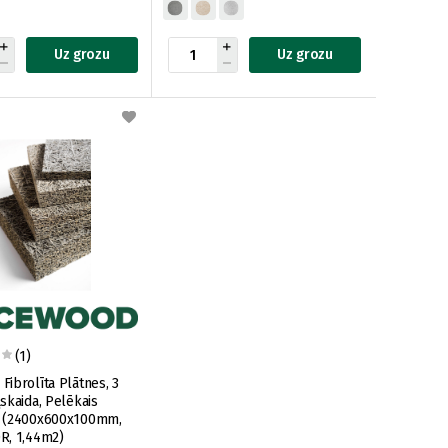
Uz grozu
Uz grozu
(1)
ibrolīta Plātnes, 3
skaida, Pelēkais
 (2400x600x100mm,
R, 1,44m2)