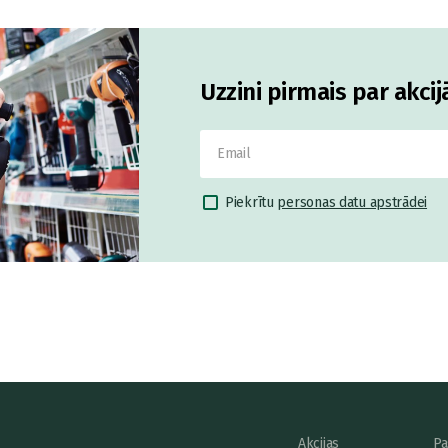
Uzzini pirmais par akci
Piekrītu
personas datu apstrādei
Akcijas
Pa