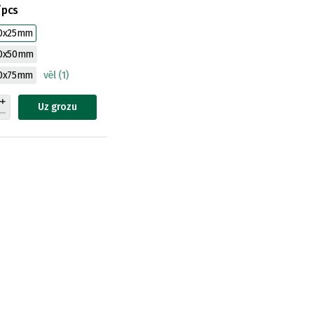
/pcs
0x25mm
00x50mm
0x75mm
vēl (1)
Uz grozu