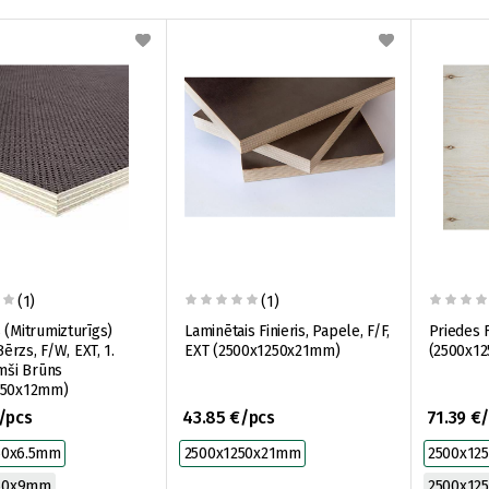
(1)
(1)
 (Mitrumizturīgs)
Laminētais Finieris, Papele, F/F,
Priedes Fi
 Bērzs, F/W, EXT, 1.
EXT (2500x1250x21mm)
(2500x1
umši Brūns
250x12mm)
/pcs
43.85 €/pcs
71.39 €
50x6.5mm
2500x1250x21mm
2500x12
50x9mm
2500x12