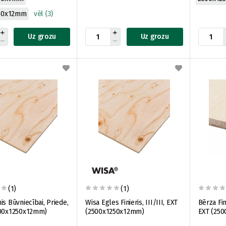
50x12mm
vēl (3)
Uz grozu
Uz grozu
(1)
(1)
is Būvniecībai, Priede,
Wisa Egles Finieris, III/III, EXT
Bērza Fin
500x1250x12mm)
(2500x1250x12mm)
EXT (25