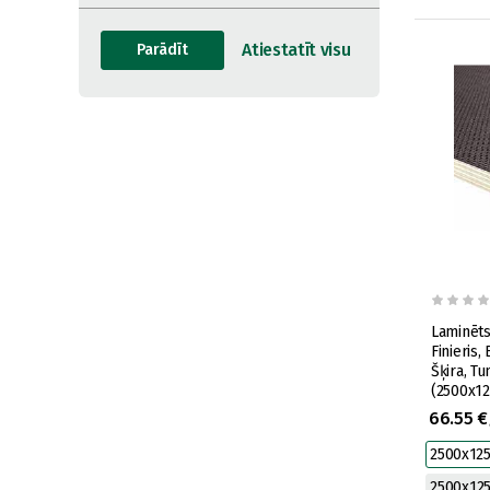
Laminēts
Finieris,
Šķira, T
(2500x1
66.55 €
2500x12
2500x12