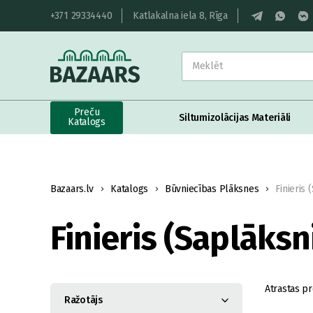
+371 29334440
Katlakalna iela 8, Rīga
Preču
Siltumizolācijas Materiāli
Katalogs
Bazaars.lv
Katalogs
Būvniecības Plāksnes
Finieris 
Finieris (Saplāksn
Atrastas pr
Ražotājs