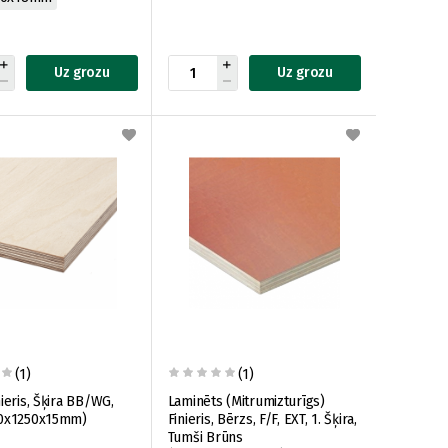
Uz grozu
Uz grozu
(1)
(1)
ieris, Šķira BB/WG,
Laminēts (Mitrumizturīgs)
00x1250x15mm)
Finieris, Bērzs, F/F, EXT, 1. Šķira,
Tumši Brūns