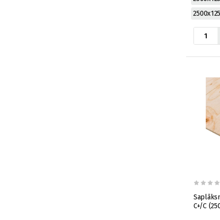
2500x12
Saplāksn
C+/C (2