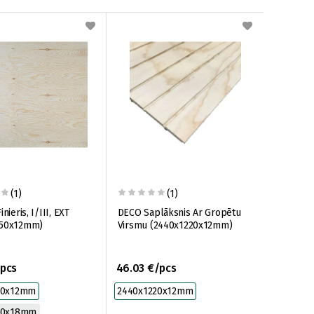
(1)
(1)
nieris, I/III, EXT
DECO Saplāksnis Ar Gropētu
250x12mm)
Virsmu (2440x1220x12mm)
/pcs
46.03 €/pcs
50x12mm
2440x1220x12mm
50x18mm