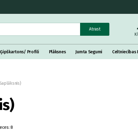
Atrast
K
Ģipškartons/ Profili
Plāksnes
Jumta Segumi
Celtniecības 
(Saplāksnis)
is)
eces:
8