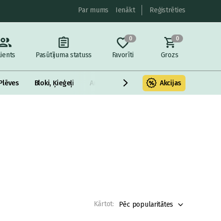
Par mums
Ienākt
Reģistrēties
0
0
lients
Pasūtījuma statuss
Favorīti
Grozs
Plēves
Bloki, Ķieģeļi
Armatūra un metāls
Akcijas
Fasādes Siltināš
Kārtot:
Pēc popularitātes