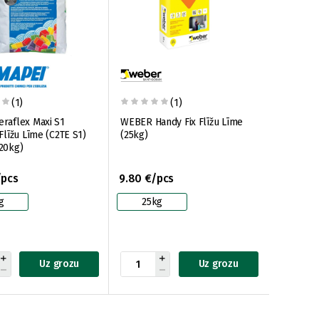
(1)
(1)
raflex Maxi S1
WEBER Handy Fix Flīžu Līme
 Flīžu Līme (C2TE S1)
(25kg)
20kg)
/pcs
9.80 €/pcs
g
25kg
Uz grozu
Uz grozu