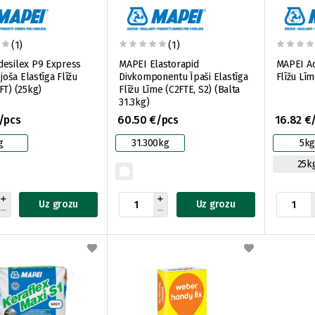
(1)
(1)
desilex P9 Express
MAPEI Elastorapid
MAPEI Ad
ējoša Elastīga Flīžu
Divkomponentu Īpaši Elastīga
Flīžu Līm
FT) (25kg)
Flīžu Līme (C2FTE, S2) (Balta
31.3kg)
/pcs
60.50 €/pcs
16.82 €
g
31.300kg
5k
25k
Uz grozu
Uz grozu