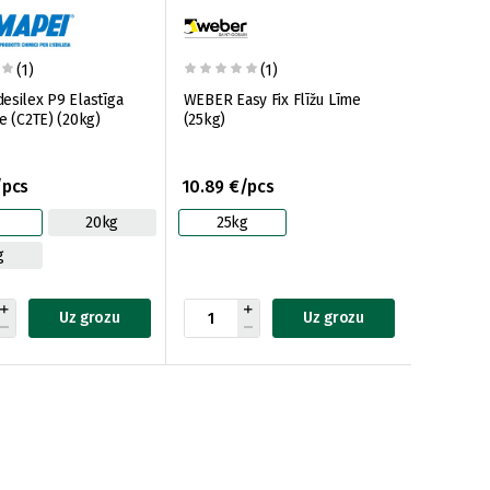
(1)
(1)
esilex P9 Elastīga
WEBER Easy Fix Flīžu Līme
e (C2TE) (20kg)
(25kg)
/pcs
10.89 €/pcs
g
20kg
25kg
g
Uz grozu
Uz grozu