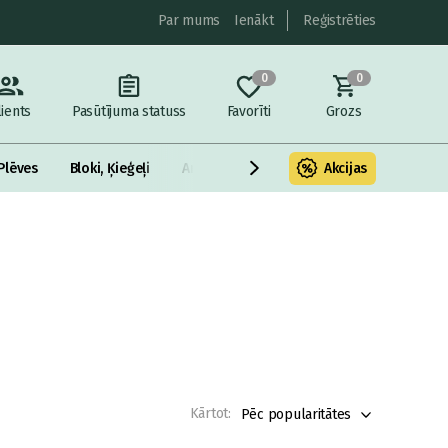
Par mums
Ienākt
Reģistrēties
0
0
lients
Pasūtījuma statuss
Favorīti
Grozs
Plēves
Bloki, Ķieģeļi
Armatūra un metāls
Akcijas
Fasādes Siltināš
Kārtot:
Pēc popularitātes