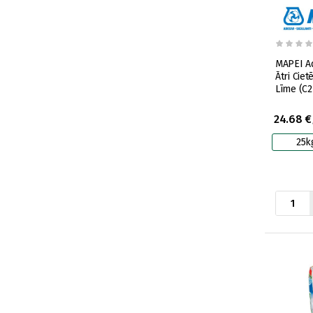
MAPEI A
Ātri Ciet
Līme (C2
24.68 €
25k