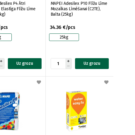
esilex P4 Ātri
MAPEI Adesilex P10 Flīžu Līme
 Elastīga Flīžu Līme
Mozaīkas Līmēšanai (C2TE),
kg)
Balta (25kg)
/pcs
34.36 €/pcs
g
25kg
Uz grozu
Uz grozu