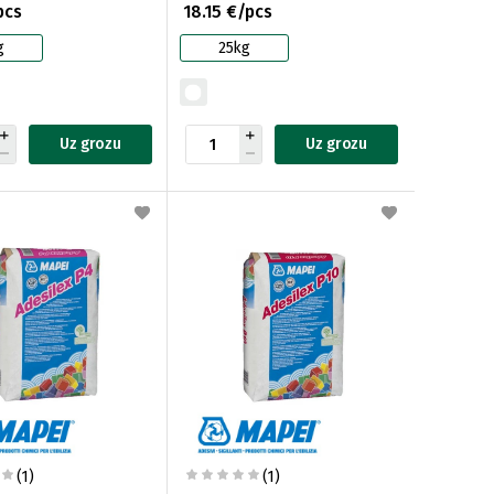
pcs
18.15 €/pcs
g
25kg
Uz grozu
Uz grozu
(1)
(1)