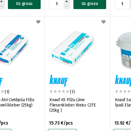
Uz grozu
Uz grozu
(1)
(1)
Ātri Cietējoša Flīžu
Knauf K5 Flīžu Līme
Knauf Su
nellkleber (25kg)
Fliesenkleber Weiss C2TE
Īpaši Ela
(25kg )
/pcs
15.73 €/pcs
13.92 €