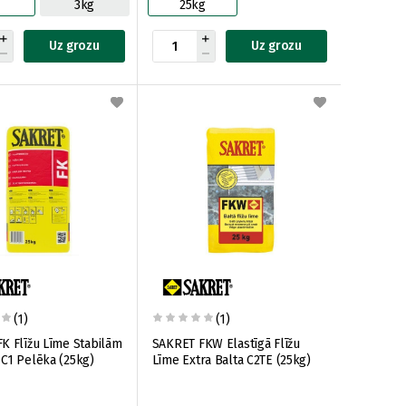
g
3kg
25kg
Uz grozu
Uz grozu
(1)
(1)
K Flīžu Līme Stabilām
SAKRET FKW Elastīgā Flīžu
C1 Pelēka (25kg)
Līme Extra Balta C2TE (25kg)