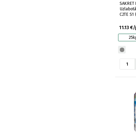
SAKRET F
Uzlabot
C2TE S1 
11.13 €
25k