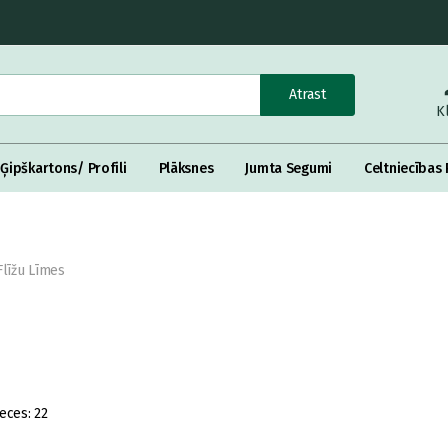
Atrast
K
Ģipškartons/ Profili
Plāksnes
Jumta Segumi
Celtniecības 
Flīžu Līmes
eces:
22