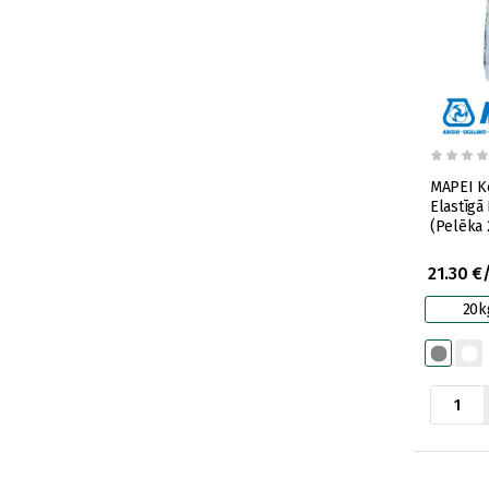
MAPEI Ke
Elastīgā
(Pelēka 
21.30 €
20k