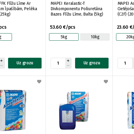
FK Flīžu Līme Ar
MAPEI Keralastic-T
MAPEI Ad
ām Īpašībām, Pelēka
Divkomponentu Poliuretāna
Cietējoša
(25kg)
Bazes Flīžu Līme, Balta (5kg)
(C2F) (20
/pcs
53.60 €/pcs
23.60 €
g
5kg
10kg
20k
Uz grozu
Uz grozu