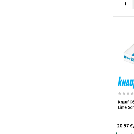
Knauf K6 
Līme Sch
20.57 €