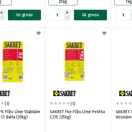
g
25kg
1k
Uz grozu
Uz grozu
(1)
(1)
K Flīžu Līme Stabilām
SAKRET Fke Flīžu Līme Pelēka
SAKRET F
C1 Balta (25kg)
C2TE (25kg)
Virsmām 