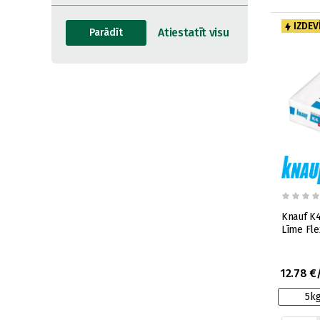
IZDEV
Knauf K4 
Līme Fle
12.78 €
5k