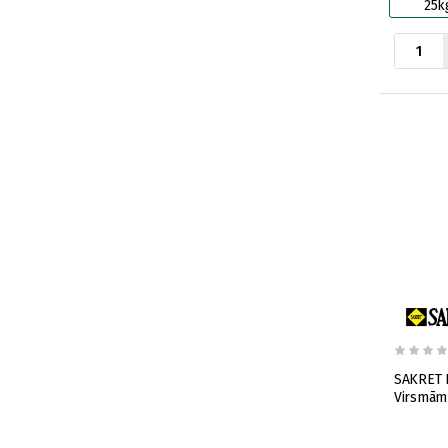
25k
SAKRET F
Virsmām 