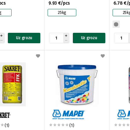
pcs
9.93 €/pcs
6.78 €/
g
25kg
25k
Uz grozu
Uz grozu
(1)
(1)