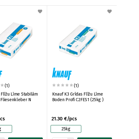
(1)
(1)
 Flīžu Līme Stabilām
Knauf K3 Grīdas Flīžu Līme
Fliesenkleber N
Boden Profi C2FES1 (25kg )
pcs
21.30 €/pcs
g
25kg