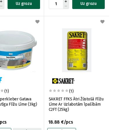
Uz grozu
Uz grozu
(1)
(1)
perkleber Gatava
SAKRET FFKS Ātri Žūstošā Flīžu
stīga Flīžu Līme (3kg)
Līme Ar Uzlabotām Īpašībām
C2FT (25kg)
/pcs
18.88 €/pcs