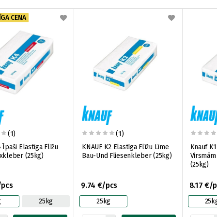
ĪGA CENA
(1)
(1)
Īpaši Elastīga Flīžu
KNAUF K2 Elastīga Flīžu Līme
Knauf K1
xkleber (25kg)
Bau-Und Fliesenkleber (25kg)
Virsmām 
(25kg)
/pcs
9.74 €/pcs
8.17 €/
g
25kg
25kg
25k