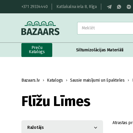
+371 29334440
Katlakalna iela 8, Rīga
Preču
Siltumizolācijas Materiāli
Katalogs
Bazaars.lv
Katalogs
Sausie maisījumi un špakteles
Flīžu Līmes
Atrastas pr
Ražotājs