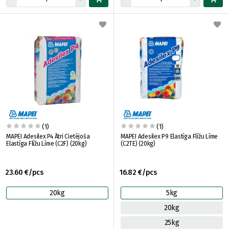
(1)
(1)
MAPEI Adesilex P4 Ātri Cietējoša
MAPEI Adesilex P9 Elastīga Flīžu Līme
Elastīga Flīžu Līme (C2F) (20kg)
(C2TE) (20kg)
23.60 €/pcs
16.82 €/pcs
20kg
5kg
20kg
25kg