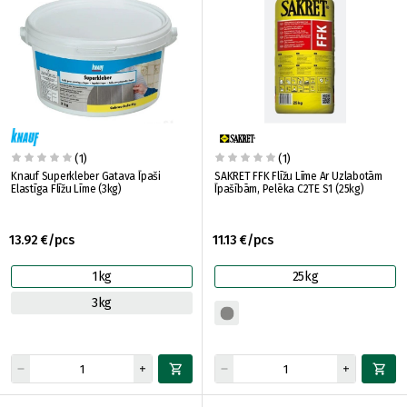
(1)
(1)
Knauf Superkleber Gatava Īpaši
SAKRET FFK Flīžu Līme Ar Uzlabotām
Elastīga Flīžu Līme (3kg)
Īpašībām, Pelēka C2TE S1 (25kg)
13.92 €/pcs
11.13 €/pcs
1kg
25kg
3kg