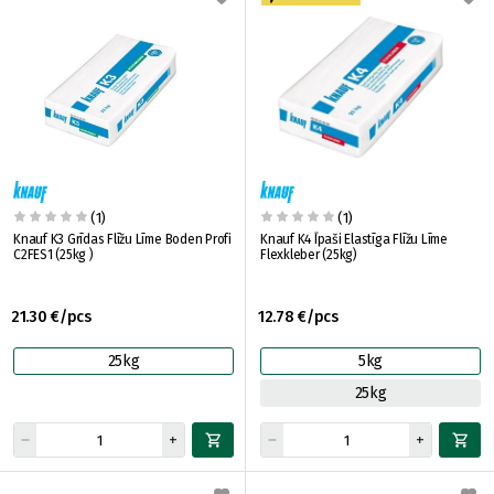
(1)
(1)
Knauf K3 Grīdas Flīžu Līme Boden Profi
Knauf K4 Īpaši Elastīga Flīžu Līme
C2FES1 (25kg )
Flexkleber (25kg)
21.30 €/pcs
12.78 €/pcs
25kg
5kg
25kg