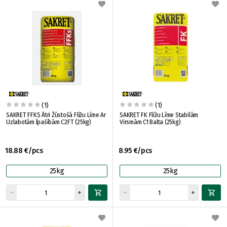
(1)
(1)
SAKRET FFKS Ātri Žūstošā Flīžu Līme Ar
SAKRET FK Flīžu Līme Stabilām
Uzlabotām Īpašībām C2FT (25kg)
Virsmām C1 Balta (25kg)
18.88 €/pcs
8.95 €/pcs
25kg
25kg