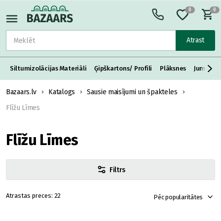
0
0
Atrast
Siltumizolācijas Materiāli
Ģipškartons/ Profili
Plāksnes
Jumta S
Bazaars.lv
Katalogs
Sausie maisījumi un špakteles
Flīžu Līmes
Flīžu Līmes
Filtrs
22
Pēc popularitātes