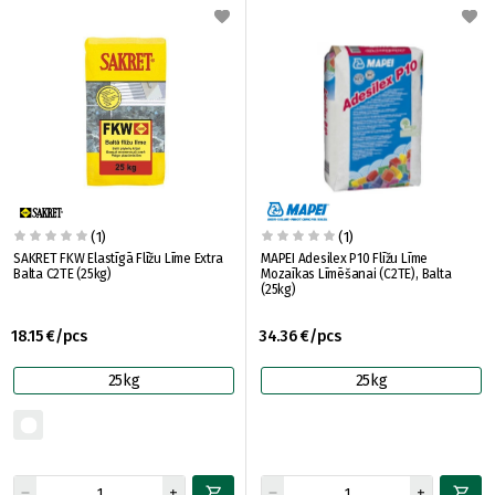
(1)
(1)
SAKRET FKW Elastīgā Flīžu Līme Extra
MAPEI Adesilex P10 Flīžu Līme
Balta C2TE (25kg)
Mozaīkas Līmēšanai (C2TE), Balta
(25kg)
18.15 €/pcs
34.36 €/pcs
25kg
25kg