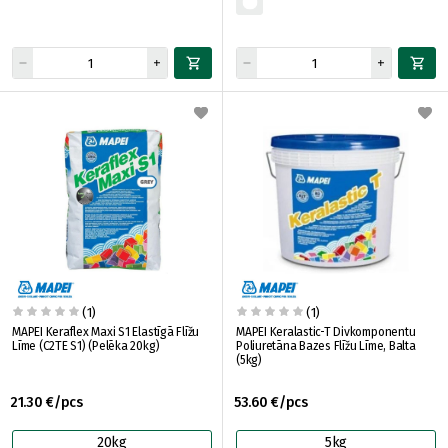
(1)
(1)
MAPEI Keraflex Maxi S1 Elastīgā Flīžu
MAPEI Keralastic-T Divkomponentu
Līme (C2TE S1) (Pelēka 20kg)
Poliuretāna Bazes Flīžu Līme, Balta
(5kg)
21.30 €/pcs
53.60 €/pcs
20kg
5kg