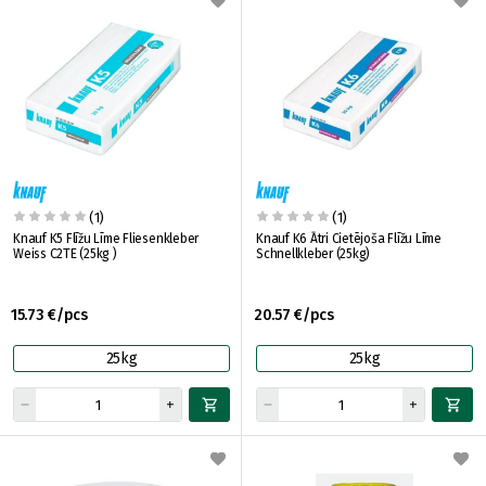
(1)
(1)
Knauf K5 Flīžu Līme Fliesenkleber
Knauf K6 Ātri Cietējoša Flīžu Līme
Weiss C2TE (25kg )
Schnellkleber (25kg)
15.73 €/pcs
20.57 €/pcs
25kg
25kg