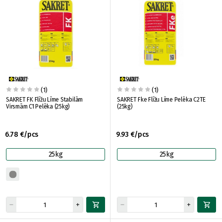
(1)
(1)
SAKRET FK Flīžu Līme Stabilām
SAKRET Fke Flīžu Līme Pelēka C2TE
Virsmām C1 Pelēka (25kg)
(25kg)
6.78 €/pcs
9.93 €/pcs
25kg
25kg