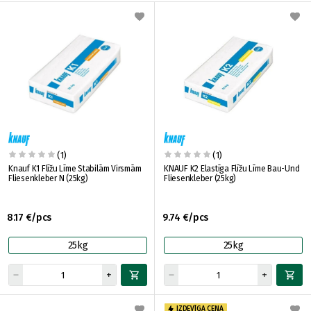
(1)
(1)
Knauf K1 Flīžu Līme Stabilām Virsmām
KNAUF K2 Elastīga Flīžu Līme Bau-Und
Fliesenkleber N (25kg)
Fliesenkleber (25kg)
8.17 €/pcs
9.74 €/pcs
25kg
25kg
IZDEVĪGA CENA