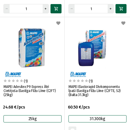
(1)
(1)
MAPEI Adesilex P9 Express Ātri
MAPEI Elastorapid Divkomponentu
Cietējoša Elastīga Flīžu Līme (C2FT)
Īpaši Elastīga Flīžu Līme (C2FTE, S2)
(25kg)
(Balta 31.3kg)
24.68 €/pcs
60.50 €/pcs
25kg
31.300kg