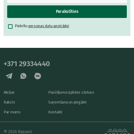
Parakstīties
Piekrītu
personas datu apstrādei
+371 29334440
Akcijas
Pasūtījuma izpildes statuss
Raksts
Saņemšana un piegāde
Par mums
Kontakti
© 2026 Bazaars