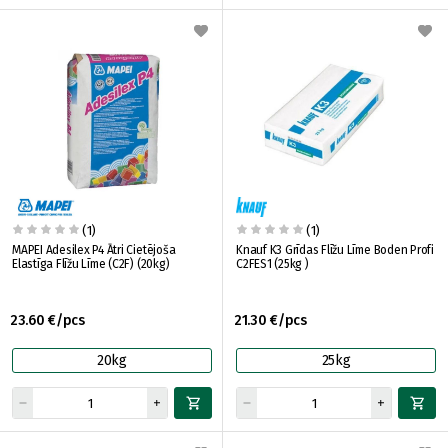
(1)
(1)
MAPEI Adesilex P4 Ātri Cietējoša
Knauf K3 Grīdas Flīžu Līme Boden Profi
Elastīga Flīžu Līme (C2F) (20kg)
C2FES1 (25kg )
23.60 €/pcs
21.30 €/pcs
20kg
25kg