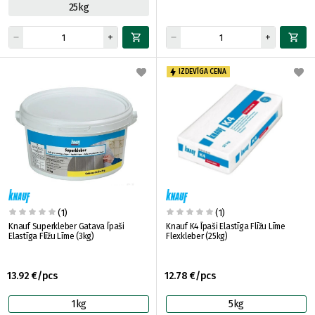
25kg
IZDEVĪGA CENA
(1)
(1)
Knauf Superkleber Gatava Īpaši
Knauf K4 Īpaši Elastīga Flīžu Līme
Elastīga Flīžu Līme (3kg)
Flexkleber (25kg)
13.92 €/pcs
12.78 €/pcs
1kg
5kg