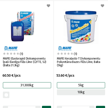
(1)
(1)
MAPEI Elastorapid Divkomponentu
MAPEI Keralastic-T Divkomponentu
Īpaši Elastīga Flīžu Līme (C2FTE, S2)
Poliuretāna Bazes Flīžu Līme, Balta
(Balta 31.3kg)
(5kg)
60.50 €/pcs
53.60 €/pcs
31.300kg
5kg
10kg