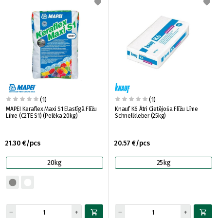
(1)
(1)
MAPEI Keraflex Maxi S1 Elastīgā Flīžu
Knauf K6 Ātri Cietējoša Flīžu Līme
Līme (C2TE S1) (Pelēka 20kg)
Schnellkleber (25kg)
21.30 €/pcs
20.57 €/pcs
20kg
25kg