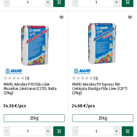
(1)
(1)
MAPEI Adesilex P10 Flīžu Līme
MAPEI Adesilex P9 Express Ātri
Mozaīkas Līmēšanai (C2TE), Balta
Cietējoša Elastīga Flīžu Līme (C2FT)
(25kg)
(25kg)
34.36 €/pcs
24.68 €/pcs
25kg
25kg