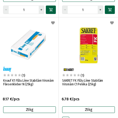
(1)
(1)
Knauf K1 Flīžu Līme Stabilām Virsmām
SAKRET FK Flīžu Līme Stabilām
Fliesenkleber N (25kg)
Virsmām C1 Pelēka (25kg)
8.17 €/pcs
6.78 €/pcs
25kg
25kg