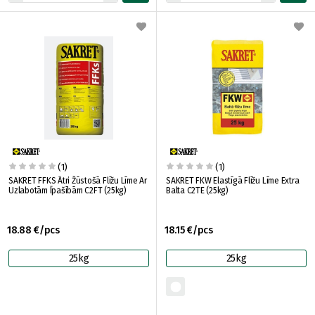
(1)
(1)
SAKRET FFKS Ātri Žūstošā Flīžu Līme Ar
SAKRET FKW Elastīgā Flīžu Līme Extra
Uzlabotām Īpašībām C2FT (25kg)
Balta C2TE (25kg)
18.88 €/pcs
18.15 €/pcs
25kg
25kg