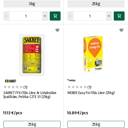
3kg
25kg
(1)
(1)
SAKRET FFK Flīžu Līme Ar Uzlabotām
WEBER Easy Fix Flīžu Līme (25kg)
Īpašībām, Pelēka C2TE S1 (25kg)
11.13 €/pcs
10.89 €/pcs
25kg
25kg