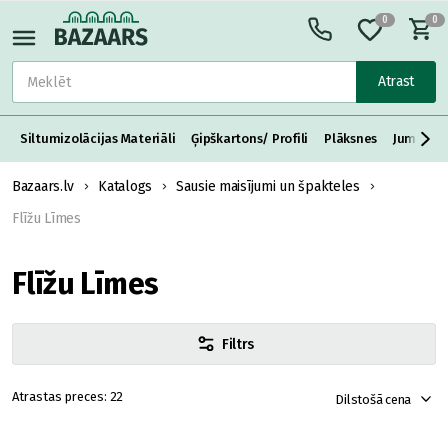
0
0
Atrast
Siltumizolācijas Materiāli
Ģipškartons/ Profili
Plāksnes
Jumta S
Bazaars.lv
Katalogs
Sausie maisījumi un špakteles
Flīžu Līmes
Flīžu Līmes
Filtrs
22
Dilstošā cena