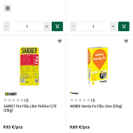
(1)
(1)
SAKRET Fke Flīžu Līme Pelēka C2TE
WEBER Handy Fix Flīžu Līme (25kg)
(25kg)
9.93 €/pcs
9.80 €/pcs