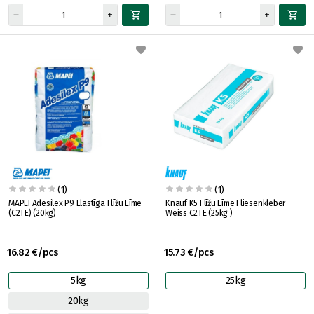
(1)
(1)
MAPEI Adesilex P9 Elastīga Flīžu Līme
Knauf K5 Flīžu Līme Fliesenkleber
(C2TE) (20kg)
Weiss C2TE (25kg )
16.82 €/pcs
15.73 €/pcs
5kg
25kg
20kg