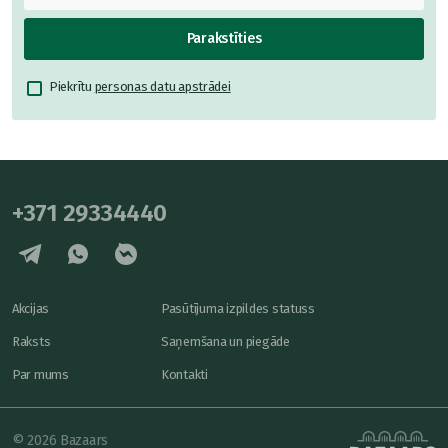
Parakstīties
Piekrītu
personas datu apstrādei
+371 29334440
Akcijas
Pasūtījuma izpildes statuss
Raksts
Saņemšana un piegāde
Par mums
Kontakti
© 2026 Bazaars