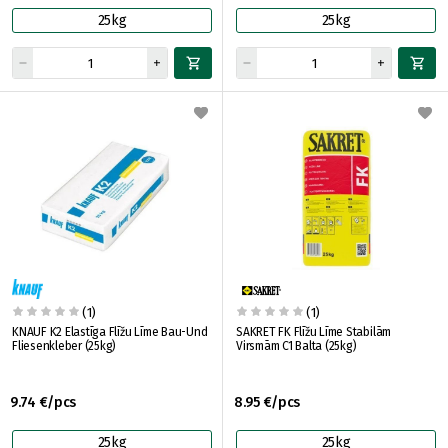
25kg
25kg
(1)
(1)
KNAUF K2 Elastīga Flīžu Līme Bau-Und
SAKRET FK Flīžu Līme Stabilām
Fliesenkleber (25kg)
Virsmām C1 Balta (25kg)
9.74 €/pcs
8.95 €/pcs
25kg
25kg