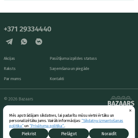
+371 29334440
Akcijas
Pasūtījuma izpildes statuss
Raksts
Saņemšana un piegāde
Par mums
Kontakti
© 2026 Bazaars
×
Konfidencialitāte
powered by
Mēs apstrādājam sīkdatnes, lai padarītu mūsu vietni ērtāku un
Piedāvājums
personalizētāku jums. Vairāk informācijas:
“Sīkdatņu izmantošanas
politika”
un
“Privātuma politika”.
.
Piekrist
Pielāgot
Noraidīt