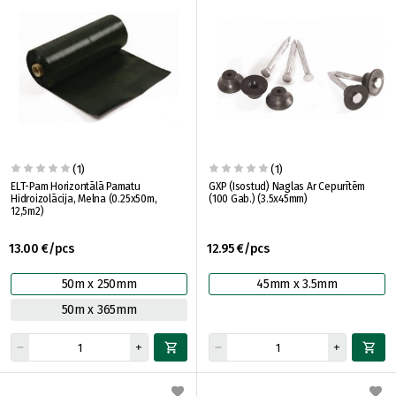
(1)
(1)
ELT-Pam Horizontālā Pamatu
GXP (Isostud) Naglas Ar Cepurītēm
Hidroizolācija, Melna (0.25x50m,
(100 Gab.) (3.5x45mm)
12,5m2)
13.00 €/pcs
12.95 €/pcs
50m x 250mm
45mm x 3.5mm
50m x 365mm