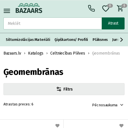
0
0
Atrast
Siltumizolācijas Materiāli
Ģipškartons/ Profili
Plāksnes
Jumta S
Bazaars.lv
Katalogs
Celtniecības Plēves
Ģeomembrānas
Ģeomembrānas
Filtrs
6
Pēc nosaukuma