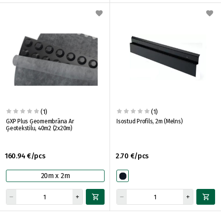
(1)
(1)
GXP Plus Ģeomembrāna Ar
Isostud Profils, 2m (Melns)
Ģeotekstilu, 40m2 (2x20m)
160.94 €/pcs
2.70 €/pcs
20m x 2m