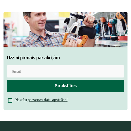
Uzzini pirmais par akcijām
Parakstīties
Piekrītu
personas datu apstrādei