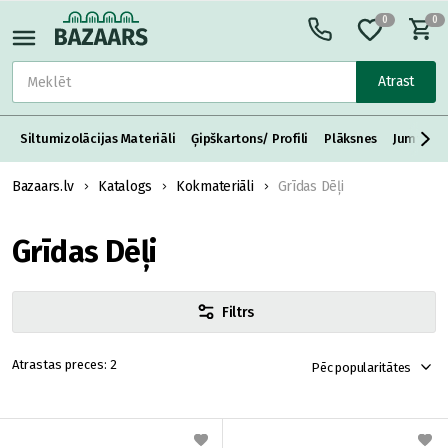
0
0
Atrast
Siltumizolācijas Materiāli
Ģipškartons/ Profili
Plāksnes
Jumta S
Bazaars.lv
Katalogs
Kokmateriāli
Grīdas Dēļi
Grīdas Dēļi
Filtrs
2
Pēc popularitātes