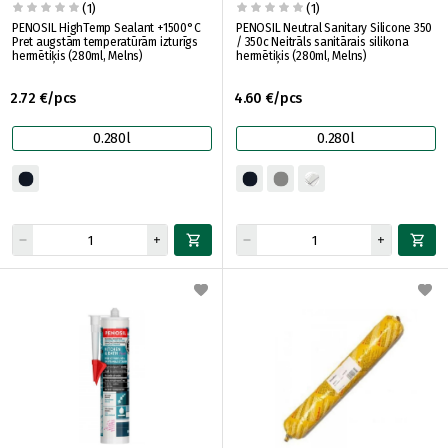
(1)
(1)
PENOSIL HighTemp Sealant +1500°C
PENOSIL Neutral Sanitary Silicone 350
Pret augstām temperatūrām izturīgs
/ 350c Neitrāls sanitārais silikona
hermētiķis (280ml, Melns)
hermētiķis (280ml, Melns)
2.72 €/pcs
4.60 €/pcs
0.280l
0.280l