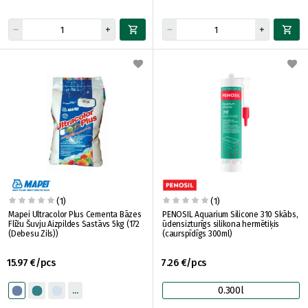
(1)
(1)
Mapei Ultracolor Plus Cementa Bāzes
PENOSIL Aquarium Silicone 310 Skābs,
Flīžu Šuvju Aizpildes Sastāvs 5kg (172
ūdensizturīgs silikona hermētiķis
(Debesu Zils))
(caurspīdīgs 300ml)
15.97 €/pcs
7.26 €/pcs
0.300l