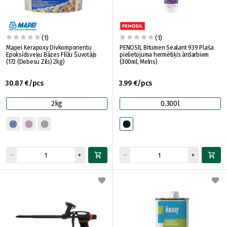
(1)
(1)
Mapei Kerapoxy Divkomponentu
PENOSIL Bitumen Sealant 939 Plaša
Epoksīdsveķu Bāzes Flīžu Šuvotājs
pielietojuma hermētiķis ārdarbiem
(172 (Debesu Zils) 2kg)
(300ml, Melns)
30.87 €/pcs
3.99 €/pcs
2kg
0.300l