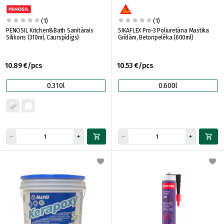
(1)
(1)
PENOSIL Kitchen&Bath Sanitārais
SIKAFLEX Pro-3 Poliuretāna Mastika
Silikons (310ml, Caurspīdīgs)
Grīdām, Betonpelēka (600ml)
10.89 €/pcs
10.53 €/pcs
0.310l
0.600l