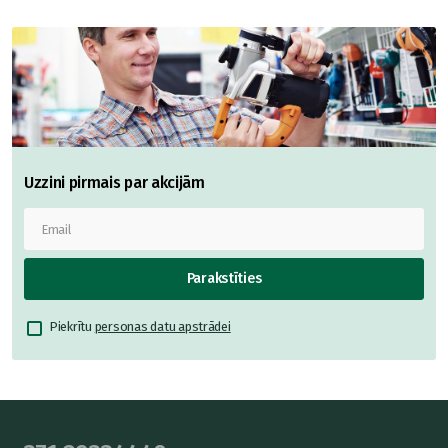
Uzzini pirmais par akcijām
Parakstīties
Piekrītu
personas datu apstrādei