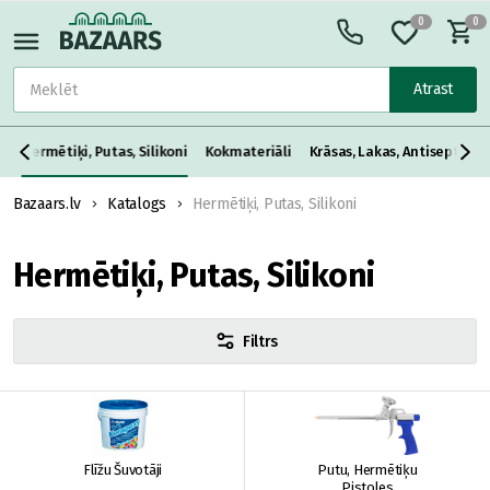
0
0
Atrast
s
Hermētiķi, Putas, Silikoni
Kokmateriāli
Krāsas, Lakas, Antiseptiķi, E
Bazaars.lv
Katalogs
Hermētiķi, Putas, Silikoni
Hermētiķi, Putas, Silikoni
Filtrs
Flīžu Šuvotāji
Putu, Hermētiķu
Pistoles