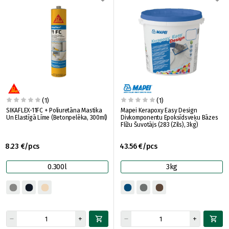
(1)
(1)
SIKAFLEX-11FC + Poliuretāna Mastika
Mapei Kerapoxy Easy Design
Un Elastīgā Līme (Betonpelēka, 300ml)
Divkomponentu Epoksīdsveķu Bāzes
Flīžu Šuvotājs (283 (Zils), 3kg)
8.23 €/pcs
43.56 €/pcs
0.300l
3kg