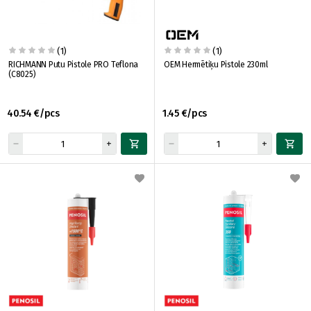
(1)
(1)
RICHMANN Putu Pistole PRO Teflona
OEM Hermētiķu Pistole 230ml
(C8025)
40.54 €/pcs
1.45 €/pcs