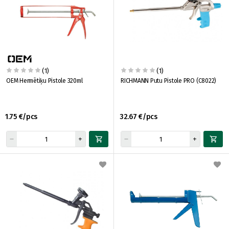
(1)
(1)
OEM Hermētiķu Pistole 320ml
RICHMANN Putu Pistole PRO (C8022)
1.75 €/pcs
32.67 €/pcs