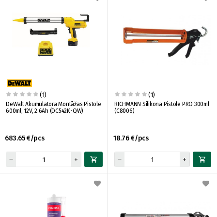
(1)
(1)
DeWalt Akumulatora Montāžas Pistole
RICHMANN Silikona Pistole PRO 300ml
600ml, 12V, 2.6Ah (DC542K-QW)
(C8006)
683.65 €/pcs
18.76 €/pcs