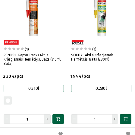
(1)
(1)
PENOSIL Gaps&Cracks Akrila
SOUDAL Akrila Krāsojamais
Krāsojamais Hermētiķis, Balts (310ml,
Hermētiķis, Balts (280ml)
Balts)
2.30 €/pcs
1.94 €/pcs
0.310l
0.280l