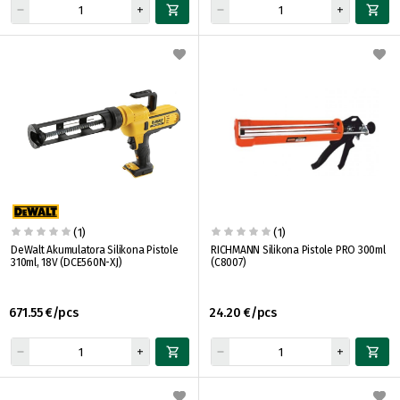
(1)
(1)
DeWalt Akumulatora Silikona Pistole
RICHMANN Silikona Pistole PRO 300ml
310ml, 18V (DCE560N-XJ)
(C8007)
671.55 €/pcs
24.20 €/pcs