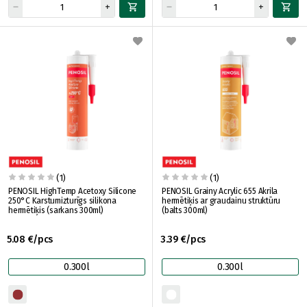
(1)
(1)
PENOSIL HighTemp Acetoxy Silicone
PENOSIL Grainy Acrylic 655 Akrila
250°C Karstumizturīgs silikona
hermētiķis ar graudainu struktūru
hermētiķis (sarkans 300ml)
(balts 300ml)
5.08 €/pcs
3.39 €/pcs
0.300l
0.300l