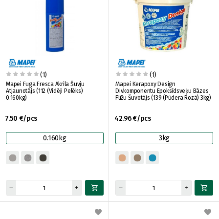
(1)
(1)
Mapei Fuga Fresca Akrila Šuvju
Mapei Kerapoxy Design
Atjaunotājs (112 (Vidēji Pelēks)
Divkomponentu Epoksīdsveķu Bāzes
0.160kg)
Flīžu Šuvotājs (139 (Pūdera Rozā) 3kg)
7.50 €/pcs
42.96 €/pcs
0.160kg
3kg