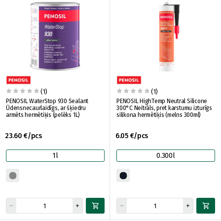
(1)
(1)
PENOSIL WaterStop 930 Sealant
PENOSIL HighTemp Neutral Silicone
Ūdensnecaurlaidīgs, ar šķiedru
300°C Neitrāls, pret karstumu izturīgs
armēts hermētiķis (pelēks 1L)
silikona hermētiķis (melns 300ml)
23.60 €/pcs
6.05 €/pcs
1l
0.300l