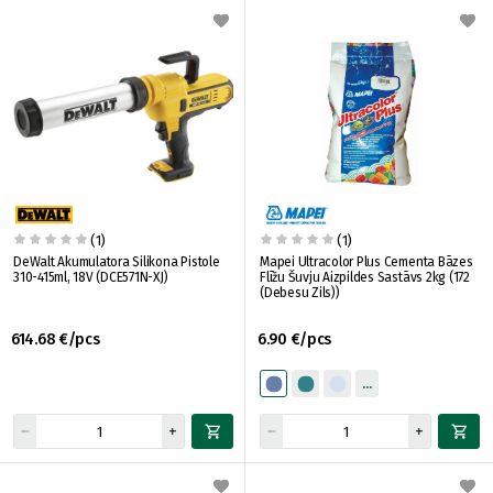
(1)
(1)
DeWalt Akumulatora Silikona Pistole
Mapei Ultracolor Plus Cementa Bāzes
310-415ml, 18V (DCE571N-XJ)
Flīžu Šuvju Aizpildes Sastāvs 2kg (172
(Debesu Zils))
614.68 €/pcs
6.90 €/pcs