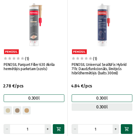
(1)
(1)
PENOSIL Parquet Filler 630 Akrila
PENOSIL Universal Seal&Fix Hybrid
hermētiķis parketam (ozols)
711c Daudzfunkcionāls, līmējošs
hibrīdhermētiķis (balts 300ml)
2.78 €/pcs
4.84 €/pcs
0.300l
0.300l
0.300l