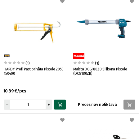
(1)
(1)
HARDY Profi Pastiprināta Pistole 2050-
Makita DCG180ZB Silikona Pistole
150400
(DCG180ZB)
10.89 €/pcs
Preces nav noliktavā