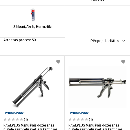
Silikoni, Akrili, Hermētiķi
50
Pēc popularitātes
(1)
(1)
RAWLPLUG Manuālais dozēšanas
RAWLPLUG Manuālais dozēšanas
pistole saistvielu sveķiem kārtridžos
pistole saistvielu sveķiem kārtridžos