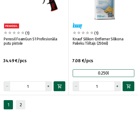
(1)
(1)
Penosil FoamGun S1 Profesionāla
Knauf Silikon-Entferner Silikona
putu pistole
Palieku Tīrītajs (250ml)
34.49 €/pcs
7.08 €/pcs
0.250l
1
2