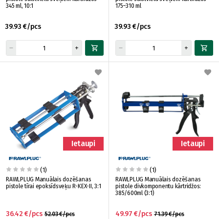
345 ml, 10:1
175–310 ml
39.93 €/pcs
39.93 €/pcs
Ietaupi
Ietaupi
(1)
(1)
RAWLPLUG Manuālais dozēšanas
RAWLPLUG Manuālais dozēšanas
pistole tīrai epoksīdsveķu R-KEX-II, 3:1
pistole divkomponentu kārtridžos:
385/600ml (3:1)
36.42 €/pcs
49.97 €/pcs
52.03 €/pcs
71.39 €/pcs