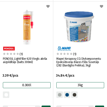
(1)
(1)
PENOSIL LightFiller 620 Viegls akrila
Mapei Kerapoxy CQ Divkomponentu
aizpildītājs (balts 300ml)
Epoksīdsveķu Bāzes Flīžu Šuvotājs
(282 (Bardiglio Pelēka), 3kg)
3.39 €/pcs
34.84 €/pcs
0.300l
3kg