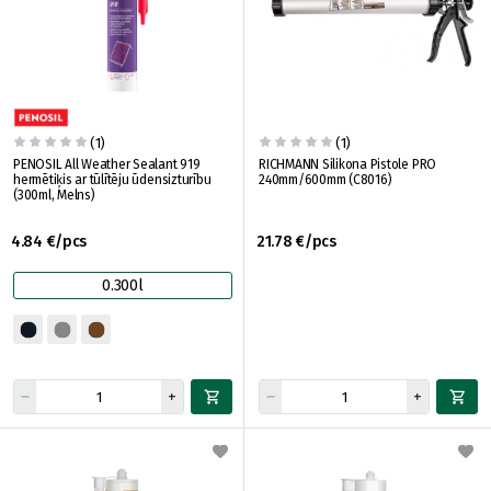
(1)
(1)
PENOSIL All Weather Sealant 919
RICHMANN Silikona Pistole PRO
hermētiķis ar tūlītēju ūdensizturību
240mm/600mm (C8016)
(300ml, Melns)
4.84 €/pcs
21.78 €/pcs
0.300l