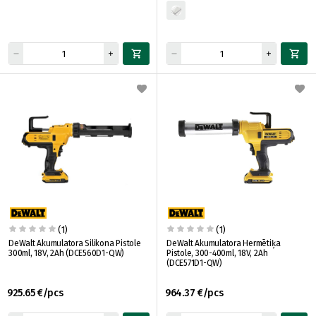
(1)
(1)
DeWalt Akumulatora Silikona Pistole
DeWalt Akumulatora Hermētiķa
300ml, 18V, 2Ah (DCE560D1-QW)
Pistole, 300-400ml, 18V, 2Ah
(DCE571D1-QW)
925.65 €/pcs
964.37 €/pcs