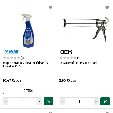
(1)
(1)
Mapei Kerapoxy Cleaner Tīrīšanas
OEM Hermētiķu Pistole 310ml
Līdzeklis (0.75l)
10.47 €/pcs
2.90 €/pcs
0.750l