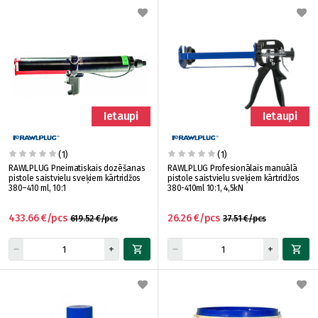
Ietaupi
Ietaupi
(1)
(1)
RAWLPLUG Pneimatiskais dozēšanas
RAWLPLUG Profesionālais manuālā
pistole saistvielu sveķiem kārtridžos
pistole saistvielu sveķiem kārtridžos
380–410 ml, 10:1
380-410ml 10:1, 4,5kN
433.66 €/pcs
26.26 €/pcs
619.52 €/pcs
37.51 €/pcs