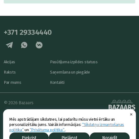
+371 29334440
Akcijas
Pasūtījuma izpildes statuss
Raksts
Saņemšana un piegāde
Par mums
Kontakti
© 2026 Bazaars
×
Konfidencialitāte
powered by
Mēs apstrādājam sīkdatnes, lai padarītu mūsu vietni ērtāku un
Piedāvājums
personalizētāku jums. Vairāk informācijas:
“Sīkdatņu izmantošanas
politika”
un
“Privātuma politika”.
.
Piekrist
Pielāgot
Noraidīt