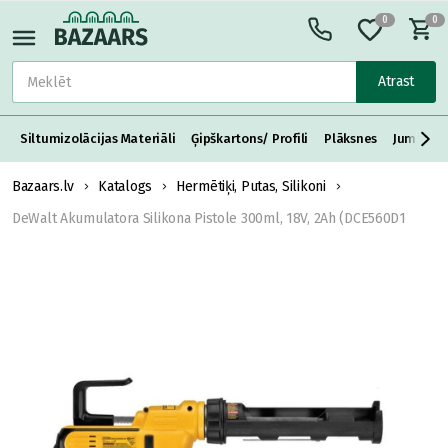
0
0
Atrast
Siltumizolācijas Materiāli
Ģipškartons/ Profili
Plāksnes
Jumta S
Bazaars.lv
Katalogs
Hermētiķi, Putas, Silikoni
DeWalt Akumulatora Silikona Pistole 300ml, 18V, 2Ah (DCE560D1