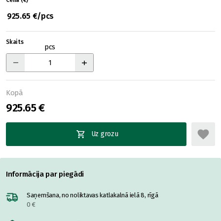
Cena (€)
925.65 €/pcs
Skaits
pcs
Kopā
925.65 €
Uz grozu
Informācija par piegādi
Saņemšana, no noliktavas katlakalnā ielā 8, rīgā
0 €