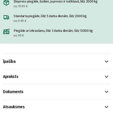
Ekspress piegāde, šodien, ja preces ir noliktavā, līdz 2000 kg
no 19.99 €
Standarta piegāde, līdz 5 darba dienām, līdz 2000 kg
no 9.99 €
Piegāde ar izkraušanu, līdz 3 darba dienām, līdz 12000 kg
no 99 €
Īpašība
Apraksts
Dokuments
Atsauksmes