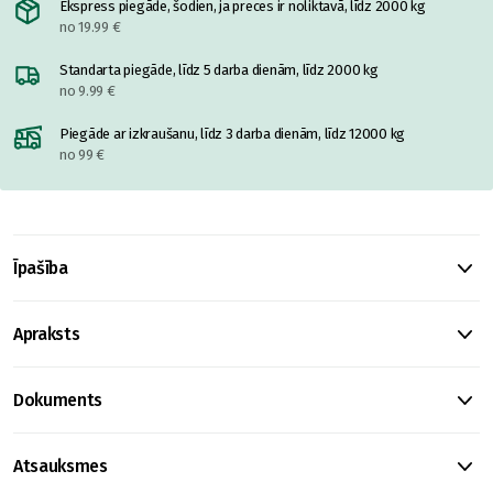
Ekspress piegāde, šodien, ja preces ir noliktavā, līdz 2000 kg
no 19.99 €
Standarta piegāde, līdz 5 darba dienām, līdz 2000 kg
no 9.99 €
Piegāde ar izkraušanu, līdz 3 darba dienām, līdz 12000 kg
no 99 €
Īpašība
Apraksts
Dokuments
Atsauksmes