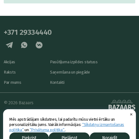
+371 29334440
Akcijas
Pasūtījuma izpildes statuss
Raksts
Saņemšana un piegāde
Par mums
Kontakti
© 2026 Bazaars
×
Konfidencialitāte
powered by
Mēs apstrādājam sīkdatnes, lai padarītu mūsu vietni ērtāku un
Piedāvājums
personalizētāku jums. Vairāk informācijas:
“Sīkdatņu izmantošanas
politika”
un
“Privātuma politika”.
.
Piekrist
Pielāgot
Noraidīt