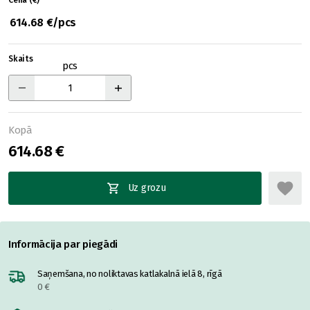
Cena (€)
614.68 €/pcs
Skaits
pcs
Kopā
614.68 €
Uz grozu
Informācija par piegādi
Saņemšana, no noliktavas katlakalnā ielā 8, rīgā
0 €