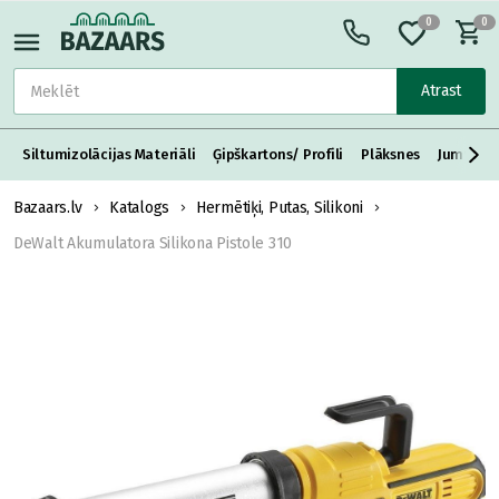
0
0
Atrast
Siltumizolācijas Materiāli
Ģipškartons/ Profili
Plāksnes
Jumta S
Bazaars.lv
Katalogs
Hermētiķi, Putas, Silikoni
DeWalt Akumulatora Silikona Pistole 310