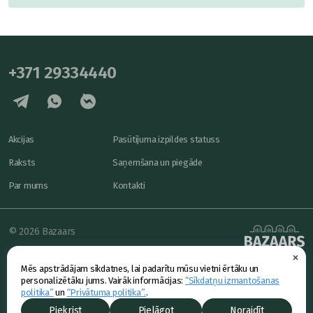
+371 29334440
Akcijas
Pasūtījuma izpildes statuss
Raksts
Saņemšana un piegāde
Par mums
Kontakti
© 2026 Bazaars
×
Konfidencialitāte
powered by
Mēs apstrādājam sīkdatnes, lai padarītu mūsu vietni ērtāku un
Piedāvājums
personalizētāku jums. Vairāk informācijas:
“Sīkdatņu izmantošanas
politika”
un
“Privātuma politika”.
.
Piekrist
Pielāgot
Noraidīt