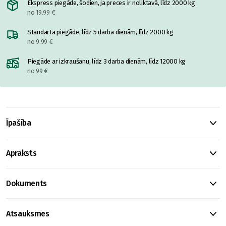
Ekspress piegāde, šodien, ja preces ir noliktavā, līdz 2000 kg
no 19.99 €
Standarta piegāde, līdz 5 darba dienām, līdz 2000 kg
no 9.99 €
Piegāde ar izkraušanu, līdz 3 darba dienām, līdz 12000 kg
no 99 €
Īpašība
Apraksts
Dokuments
Atsauksmes