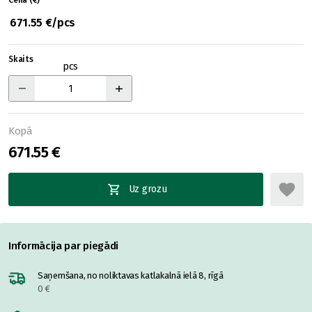
Cena (€)
671.55 €/pcs
Skaits
pcs
Kopā
671.55 €
Uz grozu
Informācija par piegādi
Saņemšana, no noliktavas katlakalnā ielā 8, rīgā
0 €