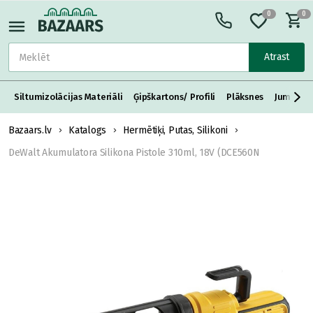
0
0
Atrast
Siltumizolācijas Materiāli
Ģipškartons/ Profili
Plāksnes
Jumta S
Bazaars.lv
Katalogs
Hermētiķi, Putas, Silikoni
DeWalt Akumulatora Silikona Pistole 310ml, 18V (DCE560N