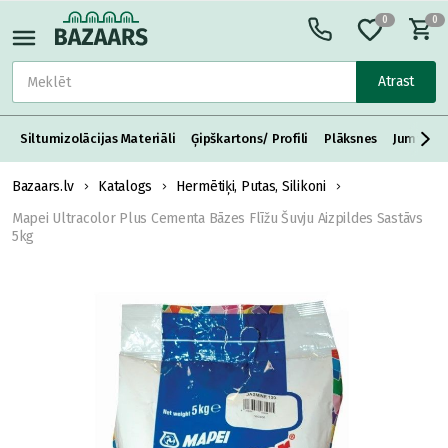
0
0
Atrast
Siltumizolācijas Materiāli
Ģipškartons/ Profili
Plāksnes
Jumta S
Bazaars.lv
Katalogs
Hermētiķi, Putas, Silikoni
Mapei Ultracolor Plus Cementa Bāzes Flīžu Šuvju Aizpildes Sastāvs
5kg