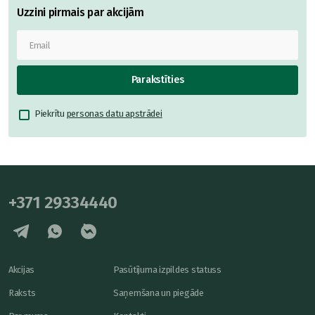
Uzzini pirmais par akcijām
Parakstīties
Piekrītu
personas datu apstrādei
+371 29334440
Akcijas
Pasūtījuma izpildes statuss
Raksts
Saņemšana un piegāde