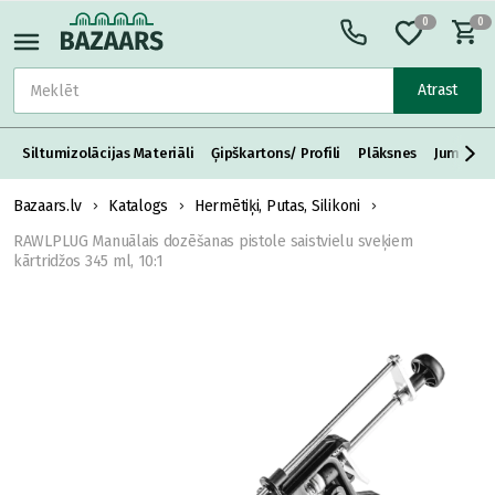
0
0
Atrast
Siltumizolācijas Materiāli
Ģipškartons/ Profili
Plāksnes
Jumta S
Bazaars.lv
Katalogs
Hermētiķi, Putas, Silikoni
RAWLPLUG Manuālais dozēšanas pistole saistvielu sveķiem
kārtridžos 345 ml, 10:1