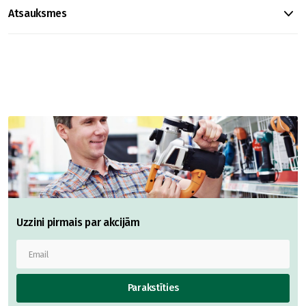
Atsauksmes
Uzzini pirmais par akcijām
Parakstīties