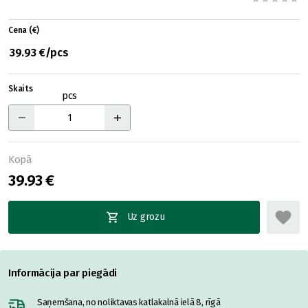
Cena (€)
39.93 €/pcs
Skaits
pcs
Kopā
39.93 €
Uz grozu
Informācija par piegādi
Saņemšana, no noliktavas katlakalnā ielā 8, rīgā