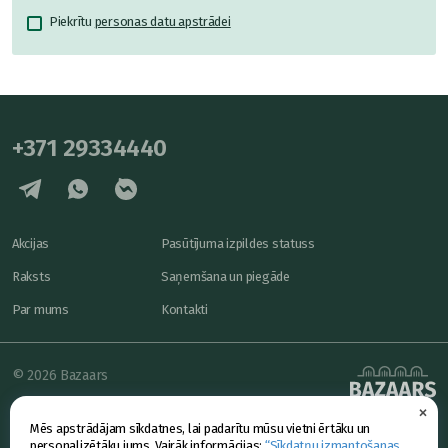
Piekrītu
personas datu apstrādei
+371 29334440
Akcijas
Pasūtījuma izpildes statuss
Raksts
Saņemšana un piegāde
Par mums
Kontakti
© 2026 Bazaars
×
Konfidencialitāte
powered by
Mēs apstrādājam sīkdatnes, lai padarītu mūsu vietni ērtāku un
Piedāvājums
personalizētāku jums. Vairāk informācijas:
“Sīkdatņu izmantošanas