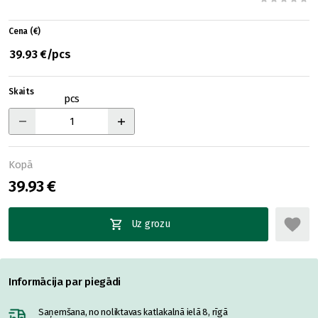
Cena (€)
39.93 €/pcs
Skaits
pcs
Kopā
39.93 €
Uz grozu
Informācija par piegādi
Saņemšana, no noliktavas katlakalnā ielā 8, rīgā