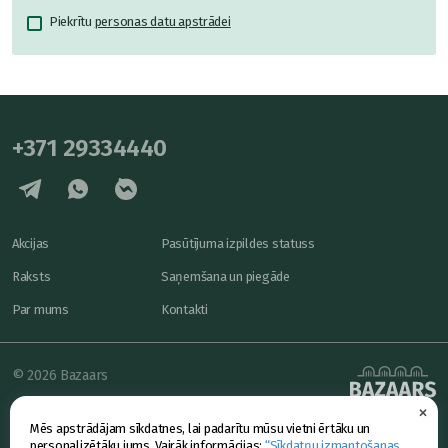
Piekrītu
personas datu apstrādei
+371 29334440
Akcijas
Pasūtījuma izpildes statuss
Raksts
Saņemšana un piegāde
Par mums
Kontakti
© 2026 Bazaars
×
Konfidencialitāte
powered by
Mēs apstrādājam sīkdatnes, lai padarītu mūsu vietni ērtāku un
Piedāvājums
personalizētāku jums. Vairāk informācijas:
“Sīkdatņu izmantošanas