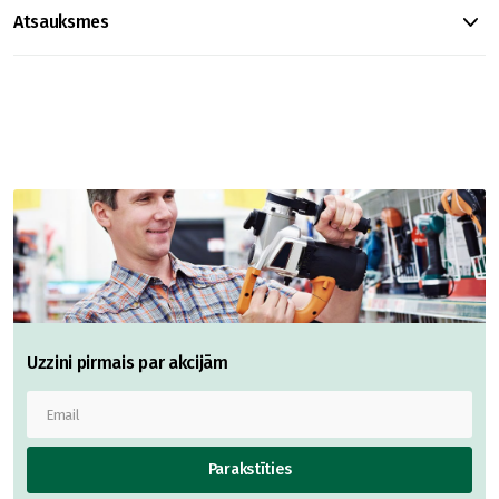
Atsauksmes
Uzzini pirmais par akcijām
Parakstīties