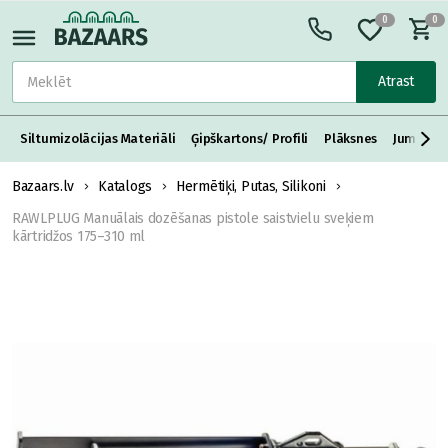
0
0
Atrast
Siltumizolācijas Materiāli
Ģipškartons/ Profili
Plāksnes
Jumta S
Bazaars.lv
Katalogs
Hermētiķi, Putas, Silikoni
RAWLPLUG Manuālais dozēšanas pistole saistvielu sveķiem
kārtridžos 175–310 ml