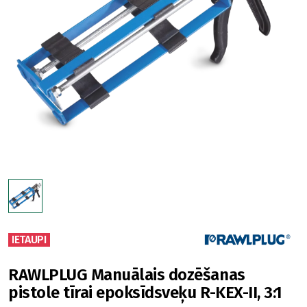
IETAUPI
RAWLPLUG Manuālais dozēšanas
pistole tīrai epoksīdsveķu R-KEX-II, 3:1