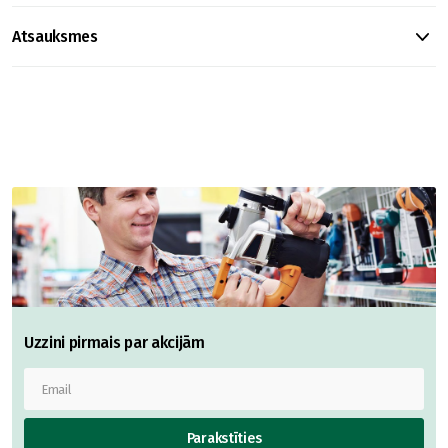
Atsauksmes
Uzzini pirmais par akcijām
Parakstīties