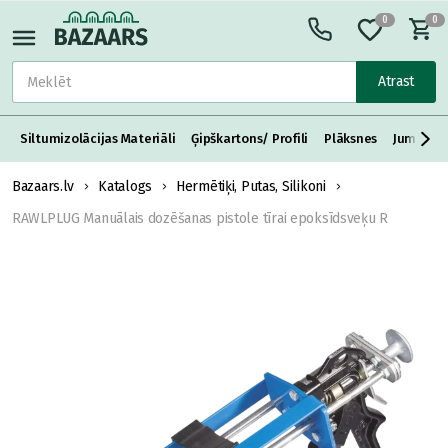
0
0
Atrast
Siltumizolācijas Materiāli
Ģipškartons/ Profili
Plāksnes
Jumta S
Bazaars.lv
Katalogs
Hermētiķi, Putas, Silikoni
RAWLPLUG Manuālais dozēšanas pistole tīrai epoksīdsveķu R