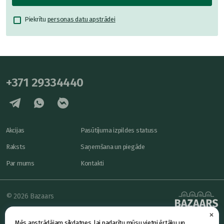
Piekrītu
personas datu apstrādei
+371 29334440
Akcijas
Pasūtījuma izpildes statuss
Raksts
Saņemšana un piegāde
Par mums
Kontakti
© 2026 Bazaars
×
Konfidencialitāte
powered by
Mēs apstrādājam sīkdatnes, lai padarītu mūsu vietni ērtāku un