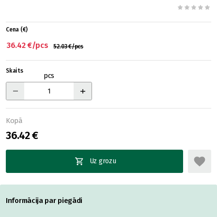
Cena (€)
36.42 €/pcs
52.03 €/pcs
Skaits
pcs
Kopā
36.42 €
Uz grozu
Informācija par piegādi