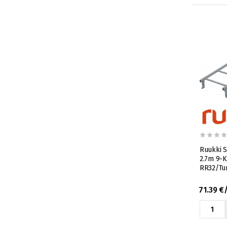
Ruukki 
2.7m 9-K
RR32/Tu
71.39 €