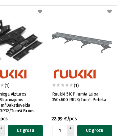
(1)
(1)
niega Aiztures
Ruukki 510P Jumta Laipa
 Stiprinājums
350x600 RR23/Tumši Pelēka
iem/Dakstiņveida
RR32/Tumši Brūns
/pcs
22.99 €/pcs
Uz grozu
Uz grozu