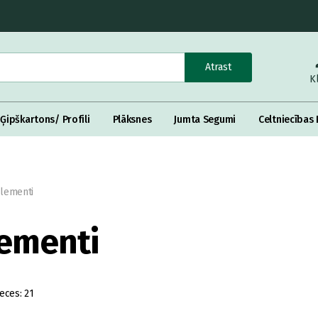
Atrast
K
Ģipškartons/ Profili
Plāksnes
Jumta Segumi
Celtniecības 
Elementi
lementi
eces:
21