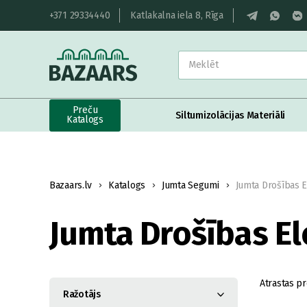
+371 29334440
Katlakalna iela 8, Rīga
Preču
Siltumizolācijas Materiāli
Katalogs
Bazaars.lv
Katalogs
Jumta Segumi
Jumta Drošības 
Jumta Drošības E
Atrastas pr
Ražotājs