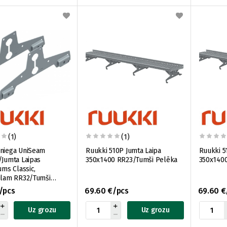
(1)
(1)
Sniega UniSeam
Ruukki 510P Jumta Laipa
Ruukki 5
/Jumta Laipas
350x1400 RR23/Tumši Pelēka
350x140
ums Classic,
ilam RR32/Tumši
/pcs
69.60 €/pcs
69.60 €
Uz grozu
Uz grozu