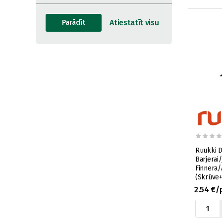
Ruukki D
Barjerai
Finnera
(Skrūve+
RSLFSFI
2.54 €/