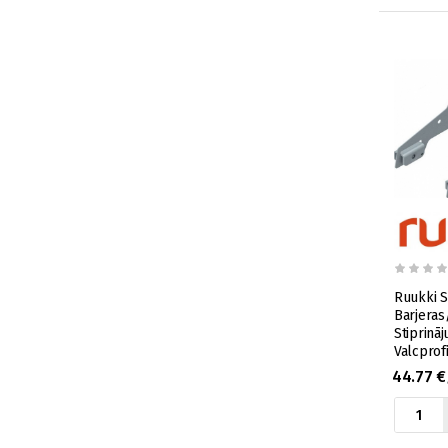
Ruukki 
Barjeras
Stiprināj
Valcprof
Brūns x2
44.77 €