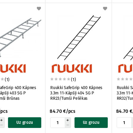
(1)
(1)
SafeGrip 400 Kāpnes
Ruukki SafeGrip 400 Kāpnes
Ruukki S
āpšļi 403 SG P
3.3m 11-Kāpšļi 404 SG P
3.3m 11-
mši Brūnas
RR23/Tumši Pelēkas
RR32/Tu
/pcs
84.70 €/pcs
84.70 €
Uz grozu
Uz grozu