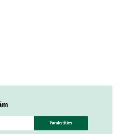
jām
Parakstīties