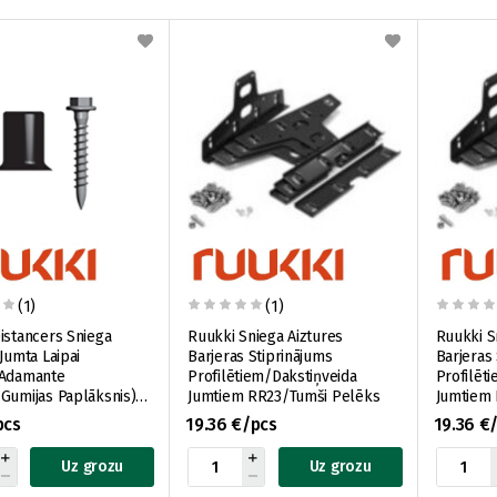
(1)
(1)
istancers Sniega
Ruukki Sniega Aiztures
Ruukki S
/Jumta Laipai
Barjeras Stiprinājums
Barjeras
/Adamante
Profilētiem/Dakstiņveida
Profilēt
Gumijas Paplāksnis)
Jumtiem RR23/Tumši Pelēks
Jumtiem 
RSSFO
pcs
19.36 €/pcs
19.36 €
Uz grozu
Uz grozu