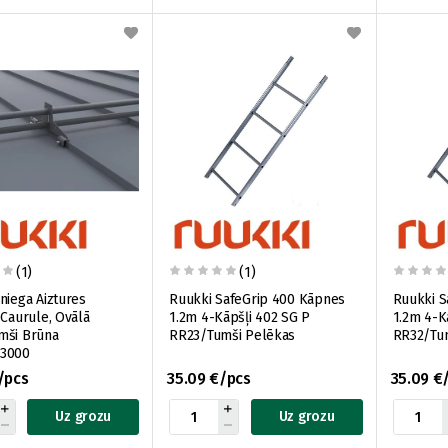
(1)
(1)
niega Aiztures
Ruukki SafeGrip 400 Kāpnes
Ruukki S
 Caurule, Ovālā
1.2m 4-Kāpšļi 402 SG P
1.2m 4-K
mši Brūna
RR23/Tumši Pelēkas
RR32/Tu
3000
/pcs
35.09 €/pcs
35.09 €
Uz grozu
Uz grozu