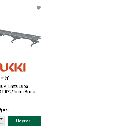
(1)
10P Jumta Laipa
0 RR32/Tumši Brūna
/pcs
Uz grozu