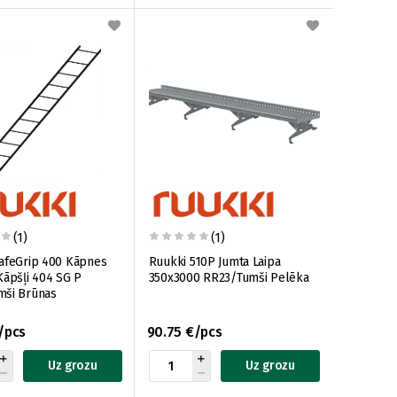
(1)
(1)
afeGrip 400 Kāpnes
Ruukki 510P Jumta Laipa
Kāpšļi 404 SG P
350x3000 RR23/Tumši Pelēka
mši Brūnas
/pcs
90.75 €/pcs
Uz grozu
Uz grozu