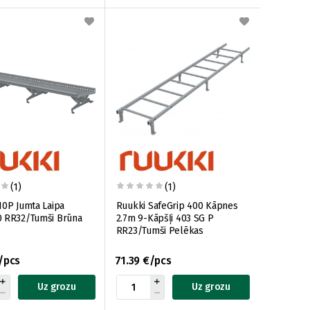
(1)
(1)
10P Jumta Laipa
Ruukki SafeGrip 400 Kāpnes
0 RR32/Tumši Brūna
2.7m 9-Kāpšļi 403 SG P
RR23/Tumši Pelēkas
/pcs
71.39 €/pcs
Uz grozu
Uz grozu