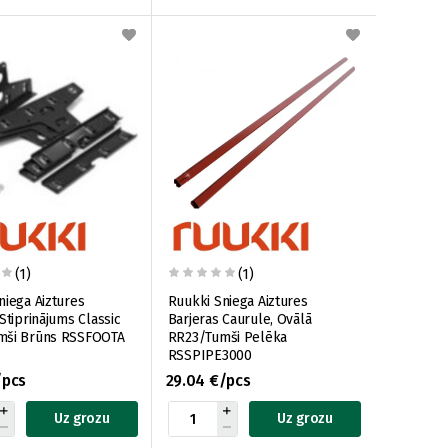
(1)
(1)
niega Aiztures
Ruukki Sniega Aiztures
Stiprinājums Classic
Barjeras Caurule, Ovālā
mši Brūns RSSFOOTA
RR23/Tumši Pelēka
RSSPIPE3000
/pcs
29.04 €/pcs
Uz grozu
Uz grozu