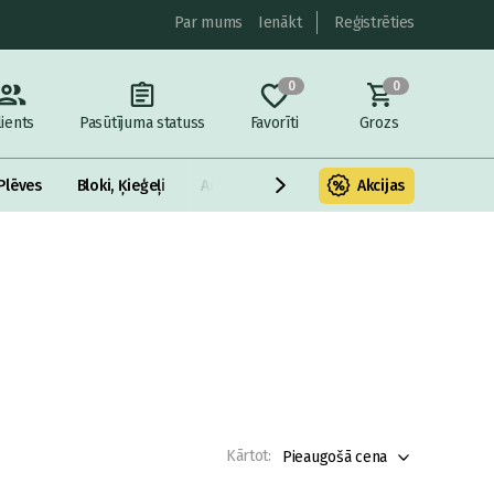
Par mums
Ienākt
Reģistrēties
0
0
lients
Pasūtījuma statuss
Favorīti
Grozs
Plēves
Bloki, Ķieģeļi
Armatūra un metāls
Akcijas
Fasādes Siltināš
Kārtot:
Pieaugošā cena