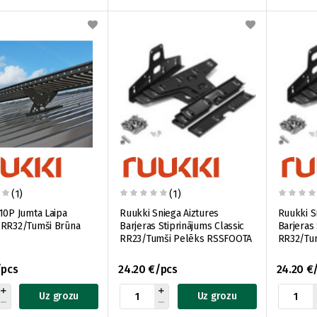
(1)
(1)
10P Jumta Laipa
Ruukki Sniega Aiztures
Ruukki S
 RR32/Tumši Brūna
Barjeras Stiprinājums Classic
Barjeras 
RR23/Tumši Pelēks RSSFOOTA
RR32/Tu
/pcs
24.20 €/pcs
24.20 €
Uz grozu
Uz grozu