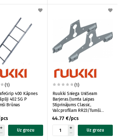
(1)
(1)
afeGrip 400 Kāpnes
Ruukki Sniega UniSeam
āpšļi 402 SG P
Barjeras/Jumta Laipas
mši Brūnas
Stiprinājums Classic,
Valcprofilam RR23/Tumši
Pelēks x2
/pcs
44.77 €/pcs
Uz grozu
Uz grozu