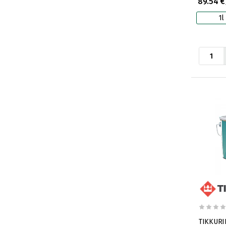
89.54 €
1l
TIKKURIL