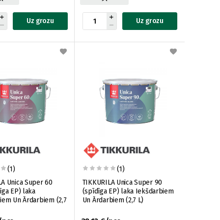
Uz grozu
Uz grozu
(1)
(1)
A Unica Super 60
TIKKURILA Unica Super 90
īga EP) laka
(spīdīga EP) laka Iekšdarbiem
iem Un Ārdarbiem (2,7
Un Ārdarbiem (2,7 L)