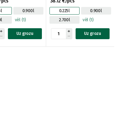
/pcs
38.12 €/pcs
5l
0.900l
0.225l
0.900l
0l
vēl (1)
2.700l
vēl (1)
Uz grozu
Uz grozu