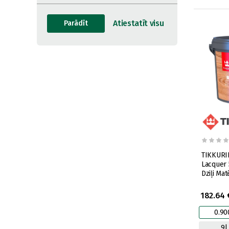
TIKKURIL
Lacquer 
Dziļi Mat
182.64 
0.90
9l