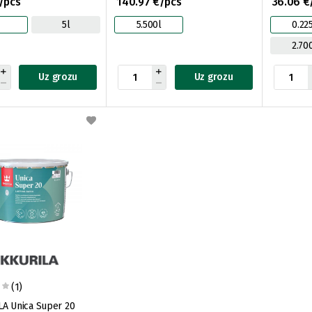
/pcs
140.97 €/pcs
36.06 €
5l
5.500l
0.22
2.70
Uz grozu
Uz grozu
(1)
A Unica Super 20