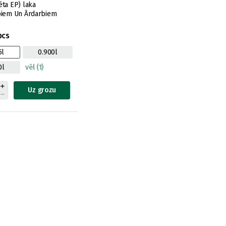
ta EP) laka
biem Un Ārdarbiem
pcs
5l
0.900l
0l
vēl (1)
Uz grozu