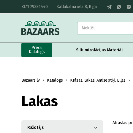
+371 29334440
Katlakalna iela 8, Rīga
Preču
Siltumizolācijas Materiāli
Katalogs
Bazaars.lv
Katalogs
Krāsas, Lakas, Antiseptiķi, Eļļas
Lakas
Atrastas pr
Ražotājs