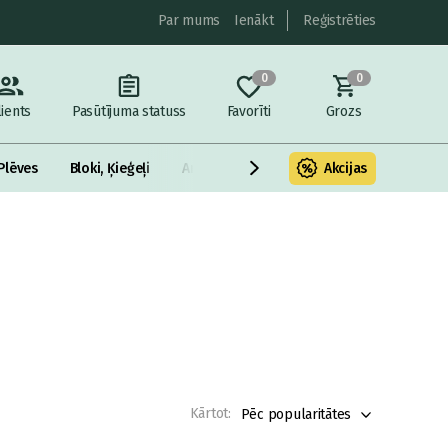
Par mums
Ienākt
Reģistrēties
0
0
lients
Pasūtījuma statuss
Favorīti
Grozs
Plēves
Bloki, Ķieģeļi
Armatūra un metāls
Akcijas
Fasādes Siltināš
Kārtot:
Pēc popularitātes