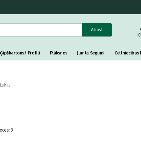
Atrast
K
Ģipškartons/ Profili
Plāksnes
Jumta Segumi
Celtniecības 
Lakas
eces:
9