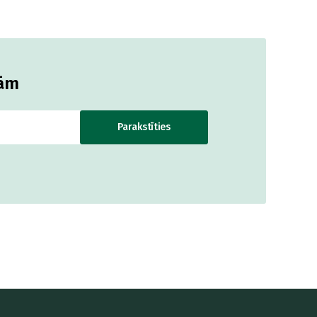
jām
Parakstīties