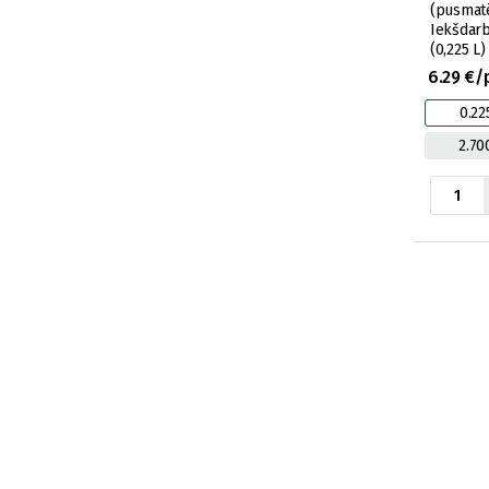
(pusmatē
Iekšdar
(0,225 L)
6.29 €/
0.22
2.70