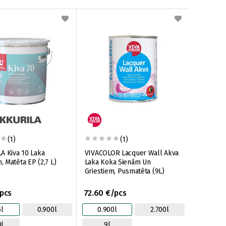
(1)
(1)
A Kiva 10 Laka
VIVACOLOR Lacquer Wall Akva
 Matēta EP (2,7 L)
Laka Koka Sienām Un
Griestiem, Pusmatēta (9L)
/pcs
72.60 €/pcs
5l
0.900l
0.900l
2.700l
0l
9l