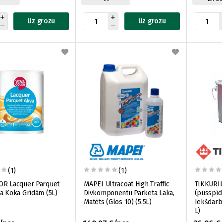
Uz grozu
Uz grozu
(1)
(1)
OR Lacquer Parquet
MAPEI Ultracoat High Traffic
TIKKURIL
a Koka Grīdām (5L)
Divkomponentu Parketa Laka,
(pusspīd
Matēts (Glos 10) (5.5L)
Iekšdarb
L)