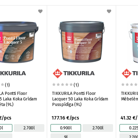
(1)
(1)
A Pontti Floor
TIKKURILA Pontti Floor
TIKKURIL
5 Laka Koka Grīdam
Lacquer 50 Laka Koka Grīdam
Mēbelēm,
ēta (9L)
Pusspīdīga (9L)
€/pcs
177.16 €/pcs
41.32 €
0l
2.700l
0.900l
2.700l
0.22
9l
2.70