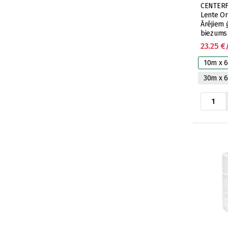
CENTERFL
Lente Or
Ārējiem 
biezums
(15 ruļļi/
23.25 €
10m x 
30m x 