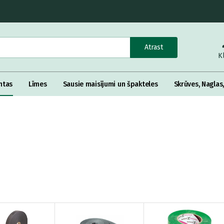
Atrast
K
ntas
Līmes
Sausie maisījumi un špakteles
Skrūves, Naglas