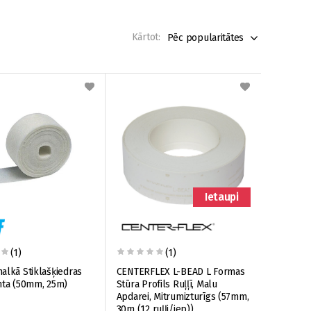
Kārtot:
Pēc popularitātes
Ietaupi
(1)
(1)
alkā Stiklašķiedras
CENTERFLEX L-BEAD L Formas
nta (50mm, 25m)
Stūra Profils Ruļļī, Malu
Apdarei, Mitrumizturīgs (57mm,
30m (12 ruļļi/iep))