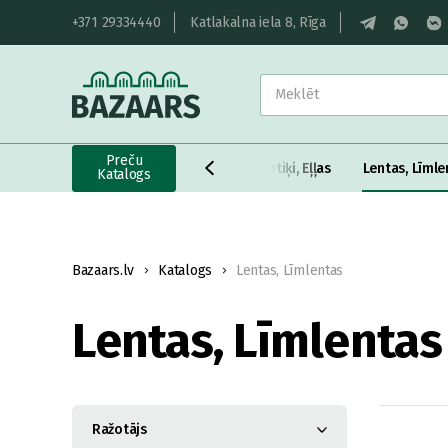
+371 29334440
Katlakalna iela 8, Rīga
Preču
Kokmateriāli
Krāsas, Lakas, Antiseptiķi, Eļļas
Lentas, Līmle
Katalogs
Bazaars.lv
Katalogs
Lentas, Līmlentas
Lentas, Līmlentas
Ražotājs