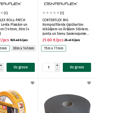
(1)
(1)
LEX ROLL-PATCH
CENTERFLEX BIG
Lenta Plaisām un
Kompozītlenta Ģipškarton
em (141mm, 30m (4
Iekšējiem un Ārējiem Stūriem,
)
Jumta un Sienu Savienojumiem
(77mm, 15m (12ruļļi/iep))
€/pcs
21.60 €/pcs
169.40 €/pcs
25.41 €/pcs
41mm
30m x 141mm
15m x 77mm
Uz grozu
Uz grozu