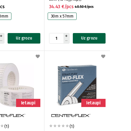
pcs
34.43 €/pcs
40.50 €/pcs
50mm
30m x 57mm
Uz grozu
Uz grozu
Ietaupi
Ietaupi
(1)
(1)