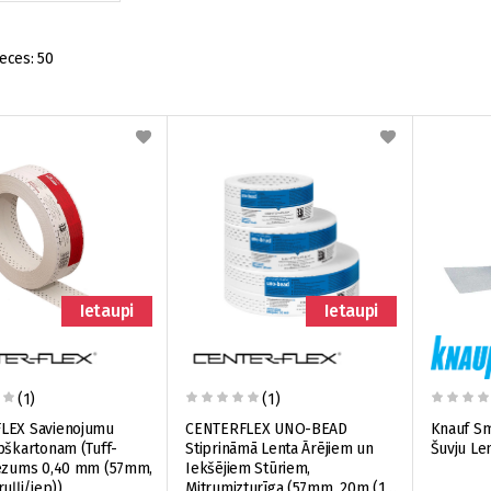
eces:
50
Ietaupi
Ietaupi
(1)
(1)
LEX Savienojumu
CENTERFLEX UNO-BEAD
Knauf Sm
pškartonam (Tuff-
Stiprināmā Lenta Ārējiem un
Šuvju Le
iezums 0,40 mm (57mm,
Iekšējiem Stūriem,
uļļi/iep))
Mitrumizturīga (57mm, 20m (15