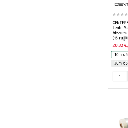
CENTERFL
Lente M
biezums
(15 ruļļi/
20.32 €
10m x 
30m x 