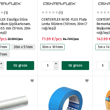
(1)
(1)
EX Elastīga Stūra
CENTERFLEX WIDE-FLEX Plata
CENTERF
edium Ģipškartonam,
Lenta Stūriem (101mm, 30m (7
Remonta 
 0.5 mm (57mm, 20m
ruļļi/iep))
Bojājumi
iep))
ruļļi/iep)
/pcs
71.99 €/pcs
143.99 
23.90 €/pcs
84.70 €/pcs
57mm
20m x 57mm
30m x 101mm
5m x 1
57mm
Uz grozu
Uz grozu