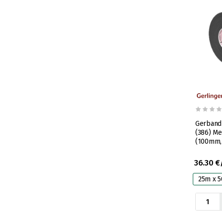
Gerband
(386) M
(100mm,
36.30 €
25m x 