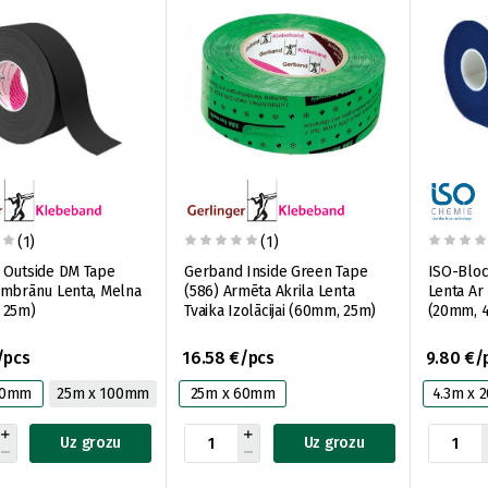
(1)
(1)
 Outside DM Tape
Gerband Inside Green Tape
ISO-Bloc
embrānu Lenta, Melna
(586) Armēta Akrila Lenta
Lenta Ar
 25m)
Tvaika Izolācijai (60mm, 25m)
(20mm, 4
/pcs
16.58 €/pcs
9.80 €/
50mm
25m x 100mm
25m x 60mm
4.3m x
Uz grozu
Uz grozu