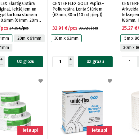
EX Elastīga Stūra
CENTERFLEX GOLD Papīra–
CENTERF
iginal, Iekšējiem un
Poliuretāna Lenta Stūriem
Arkveida
ģipškartona stūriem,
(63mm, 30m (10 ruļļi/iep))
Iekšējie
 0.6mm (61mm, 20m
(86mm, 1
iep))
/pcs
32.91 €/pcs
25.27 €
27.35 €/pcs
38.72 €/pcs
61mm
20m x 61mm
30m x 63mm
5m x 
61mm
30m x 
Uz grozu
Uz grozu
Ietaupi
Ietaupi