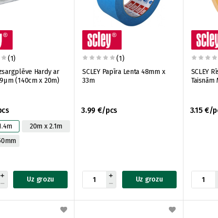
(1)
(1)
zsargplēve Hardy ar
SCLEY Papīra Lenta 48mm x
SCLEY Rī
i 9µm (140cm x 20m)
33m
Taisnām
pcs
3.99 €/pcs
3.15 €/p
1.4m
20m x 2.1m
550mm
Uz grozu
Uz grozu