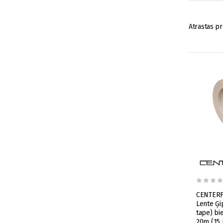
Atrastas pr
CENTERF
Lente Ģi
tape) b
20m (15 r