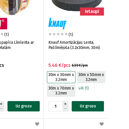
Ietaupi
(1)
(1)
spapīra Līmlenta ar
Knauf Amortizācijas Lenta,
 Malām
Pašlīmējoša (3.2x30mm, 30m)
cs
5.46 €/pcs
6.50 €/pcs
30m x 30mm x
30m x 50mm x
3.2mm
3.2mm
30m x 70mm x
vēl (1)
3.2mm
Uz grozu
Uz grozu