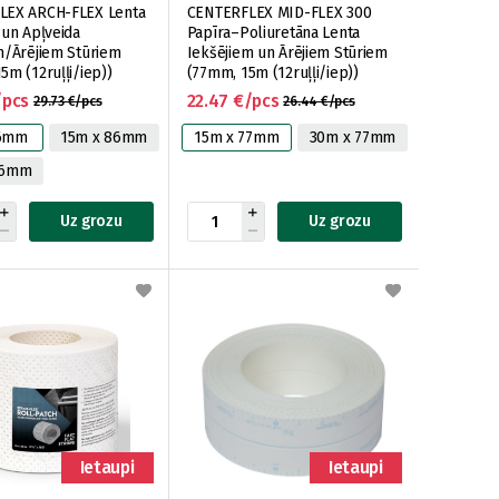
LEX ARCH-FLEX Lenta
CENTERFLEX MID-FLEX 300
 un Apļveida
Papīra–Poliuretāna Lenta
m/Ārējiem Stūriem
Iekšējiem un Ārējiem Stūriem
5m (12ruļļi/iep))
(77mm, 15m (12ruļļi/iep))
/pcs
22.47 €/pcs
29.73 €/pcs
26.44 €/pcs
86mm
15m x 86mm
15m x 77mm
30m x 77mm
86mm
Uz grozu
Uz grozu
Ietaupi
Ietaupi