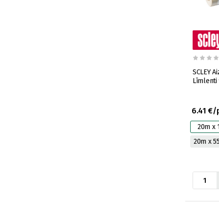
SCLEY Ai
Līmlent
6.41 €/
20m x 
20m x 