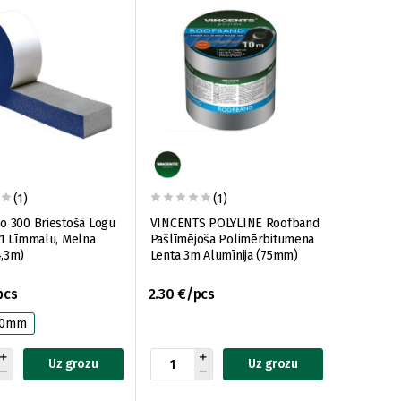
(1)
(1)
o 300 Briestošā Logu
VINCENTS POLYLINE Roofband
 1 Līmmalu, Melna
Pašlīmējoša Polimērbitumena
,3m)
Lenta 3m Alumīnija (75mm)
pcs
2.30 €/pcs
 20mm
Uz grozu
Uz grozu