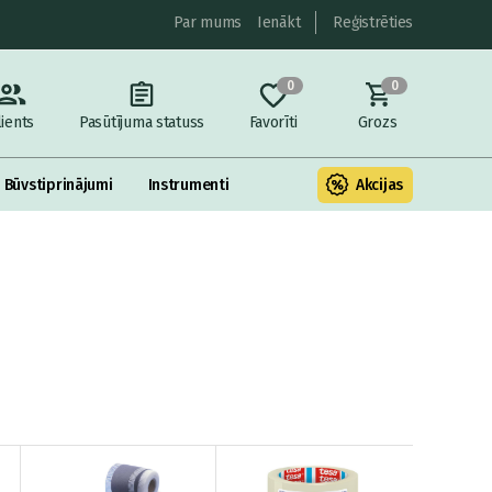
Par mums
Ienākt
Reģistrēties
0
0
lients
Pasūtījuma statuss
Favorīti
Grozs
, Būvstiprinājumi
Instrumenti
Akcijas