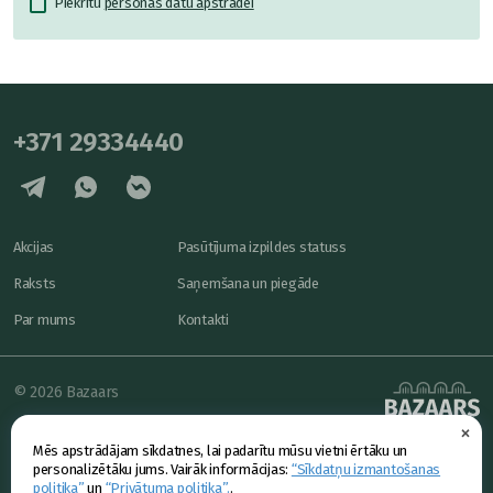
Piekrītu
personas datu apstrādei
+371 29334440
Akcijas
Pasūtījuma izpildes statuss
Raksts
Saņemšana un piegāde
Par mums
Kontakti
© 2026 Bazaars
×
Konfidencialitāte
powered by
Mēs apstrādājam sīkdatnes, lai padarītu mūsu vietni ērtāku un
Piedāvājums
personalizētāku jums. Vairāk informācijas:
“Sīkdatņu izmantošanas
politika”
un
“Privātuma politika”.
.