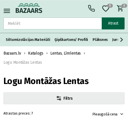
0
0
Atrast
Siltumizolācijas Materiāli
Ģipškartons/ Profili
Plāksnes
Jumta S
Bazaars.lv
Katalogs
Lentas, Līmlentas
Logu Montāžas Lentas
Logu Montāžas Lentas
Filtrs
7
Pieaugošā cena