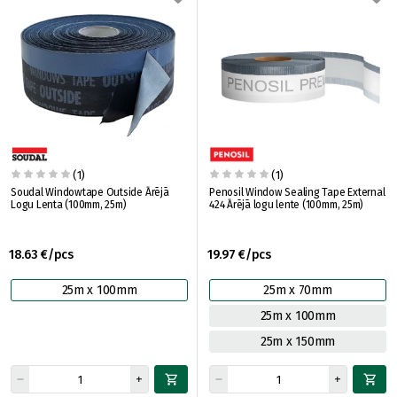
(1)
(1)
Soudal Windowtape Outside Ārējā
Penosil Window Sealing Tape External
Logu Lenta (100mm, 25m)
424 Ārējā logu lente (100mm, 25m)
18.63 €/pcs
19.97 €/pcs
25m x 100mm
25m x 70mm
25m x 100mm
25m x 150mm