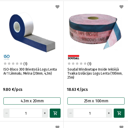
(1)
(1)
ISO-Bloco 300 Briestošā Logu Lenta
Soudal Windowtape Inside Iekšējā
Ar 1 Līmmalu, Melna (20mm, 4,3m)
Tvaika Izolācijas Logu Lenta (100mm,
25m)
9.80 €/pcs
18.63 €/pcs
4.3m x 20mm
25m x 100mm