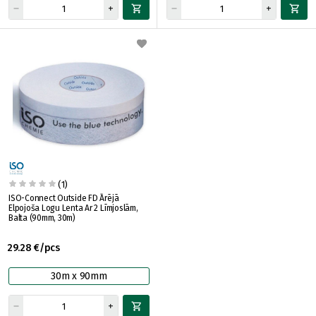
(1)
ISO-Connect Outside FD Ārējā
Elpojoša Logu Lenta Ar 2 Līmjoslām,
Balta (90mm, 30m)
29.28 €/pcs
30m x 90mm