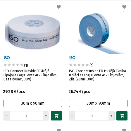
(1)
(1)
ISO-Connect Outside FD Ārējā
ISO-Connect Inside FD Iekšējā Tvaika
Elpojoša Logu Lenta Ar 2 Līmjoslām,
Izolācijas Logu Lenta Ar 2 Līmjoslām,
Balta (90mm, 30m)
Zila (90mm, 30m)
29.28 €/pcs
26.74 €/pcs
30m x 90mm
30m x 90mm