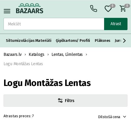
0
0
Atrast
Siltumizolācijas Materiāli
Ģipškartons/ Profili
Plāksnes
Jumta S
Bazaars.lv
Katalogs
Lentas, Līmlentas
Logu Montāžas Lentas
Logu Montāžas Lentas
Filtrs
7
Dilstošā cena