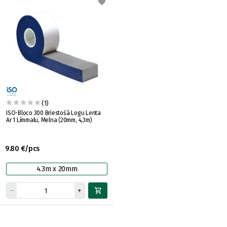
(1)
ISO-Bloco 300 Briestošā Logu Lenta
Ar 1 Līmmalu, Melna (20mm, 4,3m)
9.80 €/pcs
4.3m x 20mm