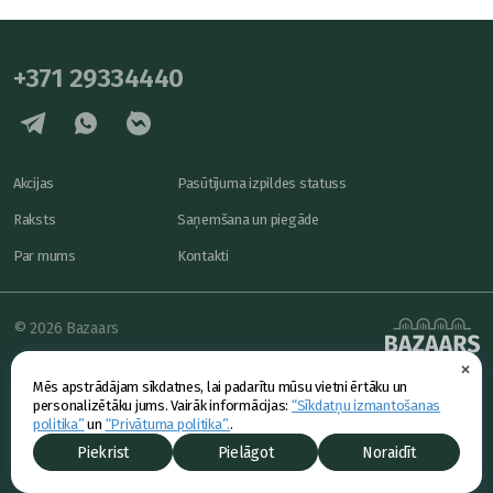
+371 29334440
Akcijas
Pasūtījuma izpildes statuss
Raksts
Saņemšana un piegāde
Par mums
Kontakti
© 2026 Bazaars
×
Konfidencialitāte
powered by
Mēs apstrādājam sīkdatnes, lai padarītu mūsu vietni ērtāku un
Piedāvājums
personalizētāku jums. Vairāk informācijas:
“Sīkdatņu izmantošanas
politika”
un
“Privātuma politika”.
.
Piekrist
Pielāgot
Noraidīt