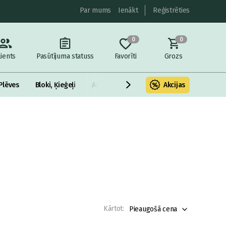
Par mums
Ienākt
Reģistrēties
0
0
lients
Pasūtījuma statuss
Favorīti
Grozs
Plēves
Bloki, Ķieģeļi
Armatūra un metāls
Akcijas
Fasādes Siltināš
Kārtot:
Pieaugošā cena