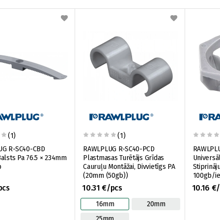
(1)
(1)
G R-SC40-CBD
RAWLPLUG R-SC40-PCD
RAWLPLU
alsts Pa 76.5 × 234mm
Plastmasas Turētājs Grīdas
Universā
p
Cauruļu Montāžai, Divvietīgs PA
Stiprinā
(20mm (50gb))
100gb/i
pcs
10.31 €/pcs
10.16 €
16mm
20mm
25mm