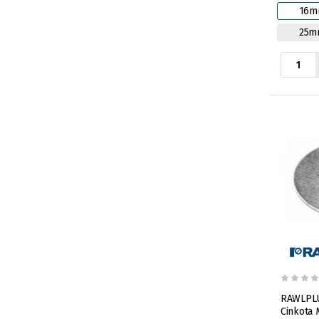
16m
25m
RAWLPLU
Cinkota 