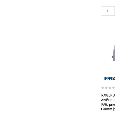
RAWLPL
Atvērts U
PA6, pri
(28mm (