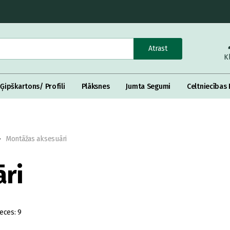
Atrast
K
Ģipškartons/ Profili
Plāksnes
Jumta Segumi
Celtniecības 
Montāžas aksesuāri
ri
eces:
9