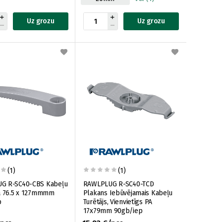
Uz grozu
Uz grozu
(1)
(1)
G R-SC40-CBS Kabeļu
RAWLPLUG R-SC40-TCD
a 76.5 x 127mmmm
Plakans Iebūvējamais Kabeļu
p
Turētājs, Vienvietīgs PA
17x79mm 90gb/iep