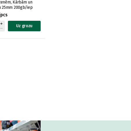
Renēm, Kārbām un
em 25mm 200gb/iep
/pcs
Uz grozu