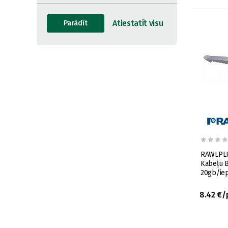
RAWLPLU
Kabeļu B
20gb/ie
8.42 €/