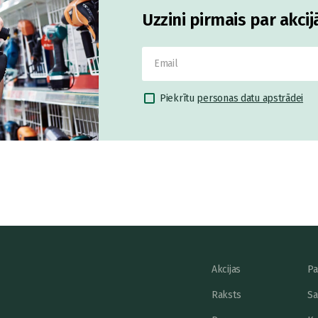
Uzzini pirmais par akci
Piekrītu
personas datu apstrādei
Akcijas
Pa
Raksts
Sa