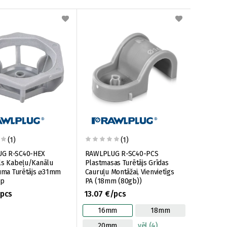
(1)
(1)
G R-SC40-HEX
RAWLPLUG R-SC40-PCS
ls Kabeļu/Kanālu
Plastmasas Turētājs Grīdas
juma Turētājs ⌀31mm
Cauruļu Montāžai, Vienvietīgs
ep
PA (18mm (80gb))
/pcs
13.07 €/pcs
16mm
18mm
20mm
vēl (4)