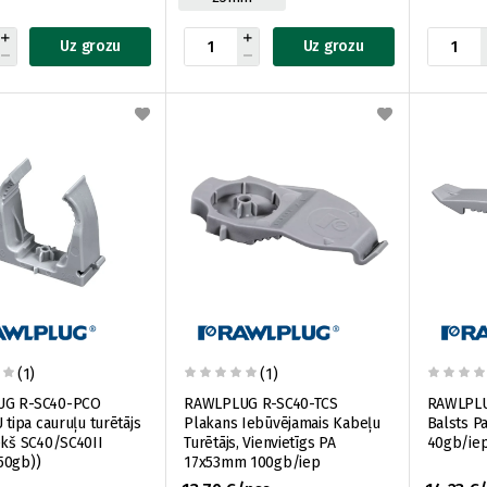
Uz grozu
Uz grozu
(1)
(1)
UG R-SC40-PCO
RAWLPLUG R-SC40-TCS
RAWLPLU
 tipa cauruļu turētājs
Plakans Iebūvējamais Kabeļu
Balsts P
ekš SC40/SC40II
Turētājs, Vienvietīgs PA
40gb/ie
50gb))
17x53mm 100gb/iep