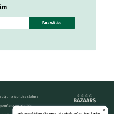
jām
Parakstīties
sūtījuma izpildes statuss
ņemšana un piegāde
×
powered by
Mēs apstrādājam sīkdatnes, lai padarītu mūsu vietni ērtāku