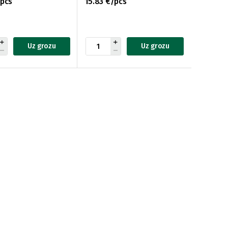
/pcs
15.83 €/pcs
Uz grozu
Uz grozu