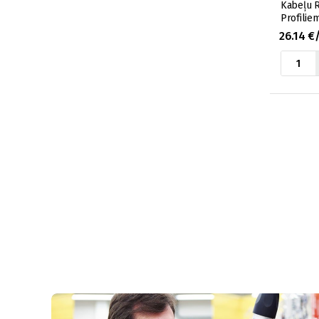
Kabeļu 
Profili
26.14 €