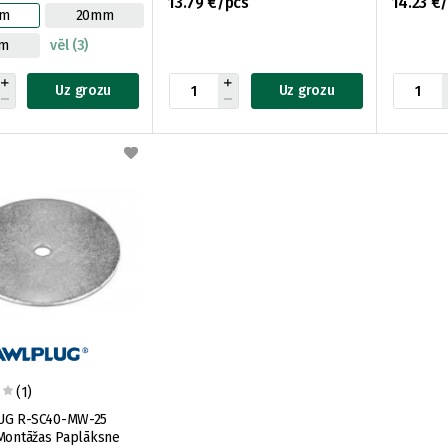
13.79 €/pcs
14.23 €
m
20mm
m
vēl (3)
Uz grozu
Uz grozu
(1)
G R-SC40-MW-25
Montāžas Paplāksne