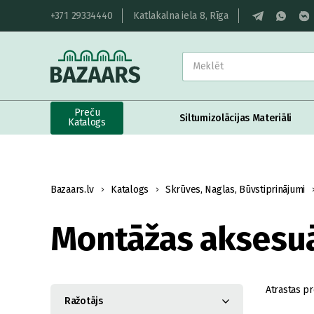
+371 29334440
Katlakalna iela 8, Rīga
Preču
Siltumizolācijas Materiāli
Katalogs
Bazaars.lv
Katalogs
Skrūves, Naglas, Būvstiprinājumi
Montāžas aksesuā
Atrastas pr
Ražotājs