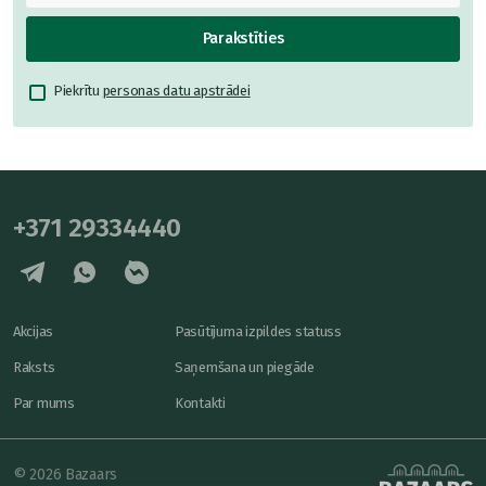
Parakstīties
Piekrītu
personas datu apstrādei
+371 29334440
Akcijas
Pasūtījuma izpildes statuss
Raksts
Saņemšana un piegāde
Par mums
Kontakti
© 2026 Bazaars