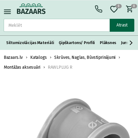
0
0
Atrast
Siltumizolācijas Materiāli
Ģipškartons/ Profili
Plāksnes
Jumta S
Bazaars.lv
Katalogs
Skrūves, Naglas, Būvstiprinājumi
Montāžas aksesuāri
RAWLPLUG R