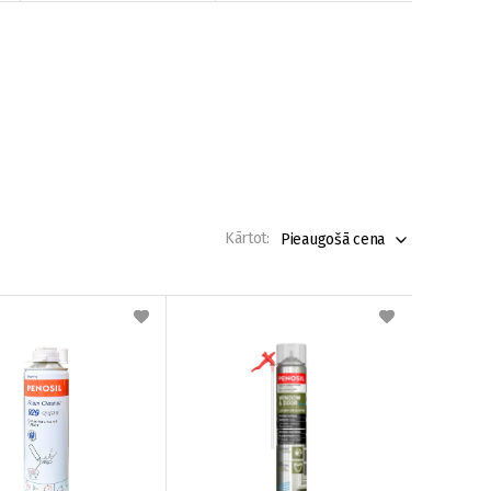
Kārtot:
Pieaugošā cena