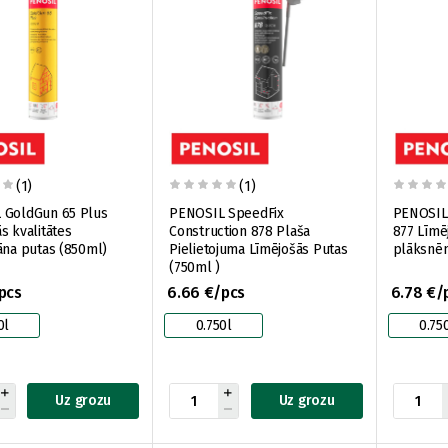
(1)
(1)
 GoldGun 65 Plus
PENOSIL SpeedFix
PENOSIL 
s kvalitātes
Construction 878 Plaša
877 Līmēj
āna putas (850ml)
Pielietojuma Līmējošās Putas
plāksnēm
(750ml )
pcs
6.66 €/pcs
6.78 €/
0l
0.750l
0.75
Uz grozu
Uz grozu