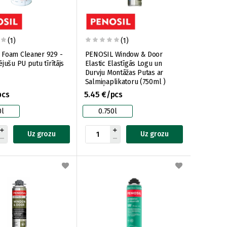
(1)
(1)
Foam Cleaner 929 -
PENOSIL Window & Door
jušu PU putu tīrītājs
Elastic Elastīgās Logu un
Durvju Montāžas Putas ar
Salmiņaplikatoru (750ml )
pcs
5.45 €/pcs
0l
0.750l
Uz grozu
Uz grozu