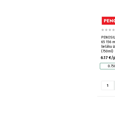
PENOSIL 
65 156 m
lielāku 
(750ml)
6.17 €/
0.75