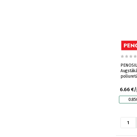
PENOSIL
Augstākā
poliuret
6.66 €/
0.85