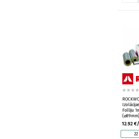
ROCKWOO
Izolācija
Folliju
(⌀89mm
12.92 €
22