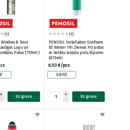
(1)
(1)
 Window & Door
PENOSIL Installation Gunfoam
lastīgas Logu un
65 Winter 191 Ziemas PU putas
ontāžas Putas (750ml )
ar lielāku izejošo putu tilpumu
(870ml)
pcs
6.53 €/pcs
0l
0.870l
Uz grozu
Uz grozu