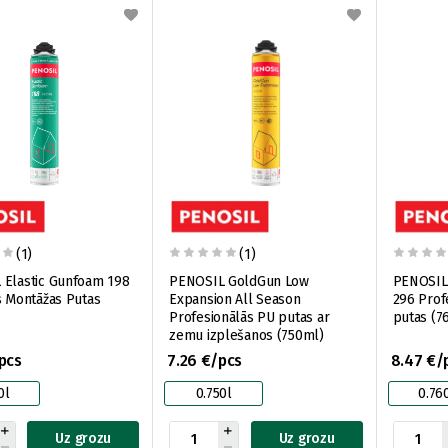
(1)
(1)
 Elastic Gunfoam 198
PENOSIL GoldGun Low
PENOSIL 
s Montāžas Putas
Expansion All Season
296 Prof
Profesionālās PU putas ar
putas (7
zemu izplešanos (750ml)
pcs
7.26 €/pcs
8.47 €/
0l
0.750l
0.76
Uz grozu
Uz grozu