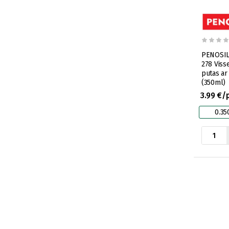
PENOSIL 
278 Viss
putas ar
(350ml)
3.99 €/
0.35