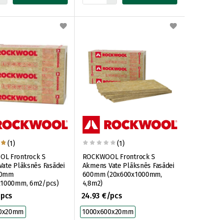
(1)
(1)
L Frontrock S
ROCKWOOL Frontrock S
ate Plāksnēs Fasādei
Akmens Vate Plāksnēs Fasādei
00mm
600mm (20x600x1000mm,
x1000mm, 6m2/pcs)
4,8m2)
/pcs
24.93 €/pcs
00x20mm
1000x600x20mm