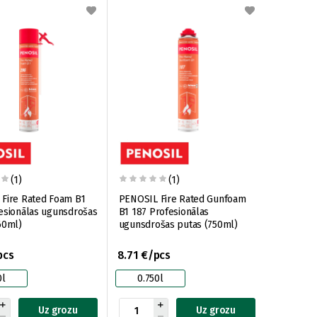
(1)
(1)
Fire Rated Foam B1
PENOSIL Fire Rated Gunfoam
esionālas ugunsdrošas
B1 187 Profesionālas
60ml)
ugunsdrošas putas (750ml)
pcs
8.71 €/pcs
0l
0.750l
Uz grozu
Uz grozu