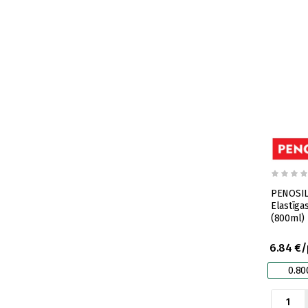
PENOSIL
Elastīga
(800ml)
6.84 €/
0.80