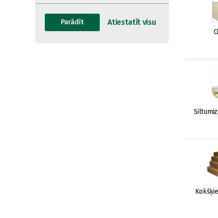
C
Siltumiz
Kokšķie