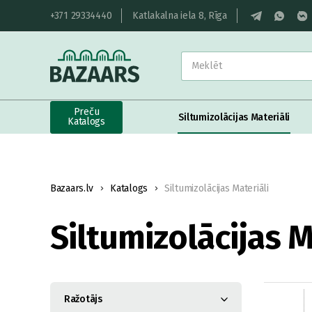
+371 29334440
Katlakalna iela 8, Rīga
Preču
Siltumizolācijas Materiāli
Katalogs
Bazaars.lv
Katalogs
Siltumizolācijas Materiāli
Siltumizolācijas M
Ražotājs