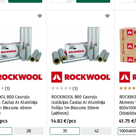
(1)
(1)
L 800 Cauruļu
ROCKWOOL 800 Cauruļu
ROCKWOO
s Čaulas Ar Alumīnija
Izolācijas Čaulas Ar Alumīnija
Akmens V
 1m Biezums 40mm
Folliju 1m Biezums 50mm
600x10
)
(⌀89mm)
(30x600
/pcs
14.82 €/pcs
41.75 €
28
35
42
1000x6