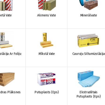
ietā Vate
Akmens Vate
Minerālvate
olācija Ar Foliju
Mīkstā Vate
Cauruļu Siltumizolācija
dras Plāksnes
Putuplasts (Eps)
Ekstrudētais
Putuplasts (Xps)