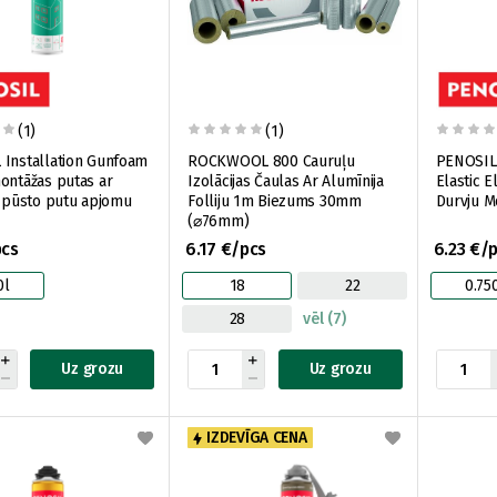
(1)
(1)
Installation Gunfoam
ROCKWOOL 800 Cauruļu
PENOSIL
ontāžas putas ar
Izolācijas Čaulas Ar Alumīnija
Elastic E
izpūsto putu apjomu
Folliju 1m Biezums 30mm
Durvju M
(⌀76mm)
pcs
6.17 €/pcs
6.23 €/
0l
18
22
0.75
28
vēl (7)
Uz grozu
Uz grozu
IZDEVĪGA CENA