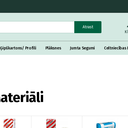
Atrast
K
Ģipškartons/ Profili
Plāksnes
Jumta Segumi
Celtniecības 
ateriāli