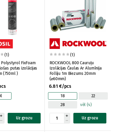
(1)
(1)
Polystyrol FixFoam
ROCKWOOL 800 Cauruļu
ošas putas izolācijas
Izolācijas Čaulas Ar Alumīnija
 (750ml )
Folliju 1m Biezums 20mm
(⌀60mm)
pcs
6.81 €/pcs
0l
18
22
28
vēl (4)
Uz grozu
Uz grozu