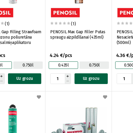
(1)
(1)
Gap Filling Strawfoam
PENOSIL Max Gap Filler Putas
PENOSIL 
ezonu poliuretāna
spraugu aizpildīšanai (435ml)
Nesacietē
 salmiņaplikatoru
(500ml)
pcs
4.24 €/pcs
4.36 €/
0l
0.750l
0.435l
0.750l
0.50
Uz grozu
Uz grozu