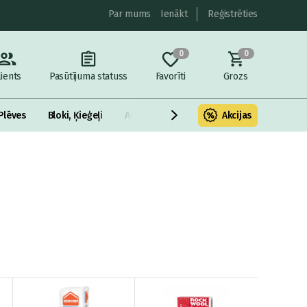
Par mums
Ienākt
Reģistrēties
0
0
lients
Pasūtījuma statuss
Favorīti
Grozs
Plēves
Bloki, Ķieģeļi
Armatūra un metāls
Akcijas
Fasādes Siltināš