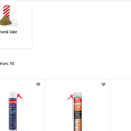
ramā Vate
eces:
50