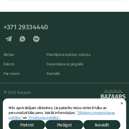
+371 29334440
Akcijas
Pasūtījuma izpildes statuss
Raksts
Saņemšana un piegāde
Par mums
Kontakti
© 2026 Bazaars
×
Konfidencialitāte
powered by
Mēs apstrādājam sīkdatnes, lai padarītu mūsu vietni ērtāku un
Piedāvājums
personalizētāku jums. Vairāk informācijas:
“Sīkdatņu izmantošanas
politika”
un
“Privātuma politika”.
.
Piekrist
Pielāgot
Noraidīt