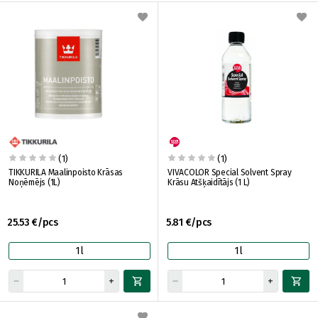
(1)
(1)
TIKKURILA Maalinpoisto Krāsas
VIVACOLOR Special Solvent Spray
Noņēmējs (1L)
Krāsu Atšķaidītājs (1 L)
25.53 €/pcs
5.81 €/pcs
1l
1l