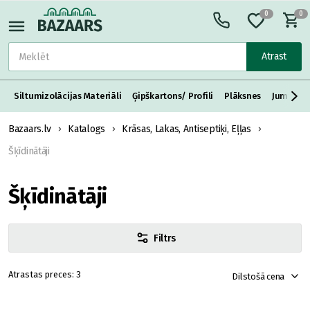
0
0
Atrast
Siltumizolācijas Materiāli
Ģipškartons/ Profili
Plāksnes
Jumta S
Bazaars.lv
Katalogs
Krāsas, Lakas, Antiseptiķi, Eļļas
Šķīdinātāji
Šķīdinātāji
Filtrs
3
Dilstošā cena