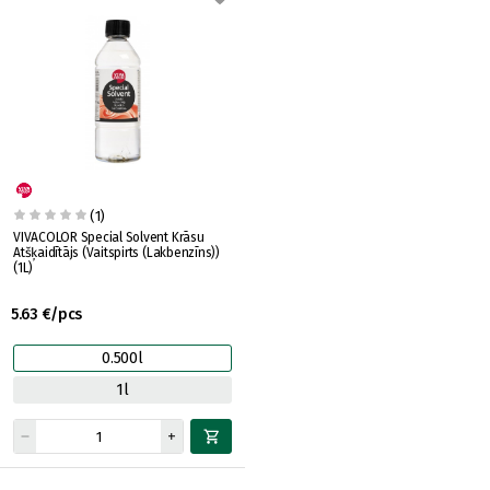
(1)
VIVACOLOR Special Solvent Krāsu
Atšķaidītājs (Vaitspirts (Lakbenzīns))
(1L)
5.63 €/pcs
0.500l
1l