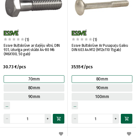
(1)
(1)
Essve Bultskrūve ar daļēju vītni, DIN
Essve Bultskrūve Ar Pusapaļu Galvu
931, izturīga pret skābi A4-80 M6
DIN 603 A4 M12 (M12x110 15gab)
(M6X100, 50 gab)
30.73 €/pcs
35.55 €/pcs
70mm
80mm
80mm
90mm
90mm
100mm