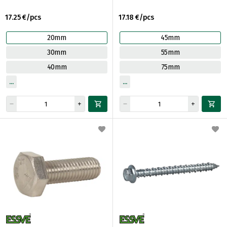
17.25 €/pcs
17.18 €/pcs
20mm
45mm
30mm
55mm
40mm
75mm