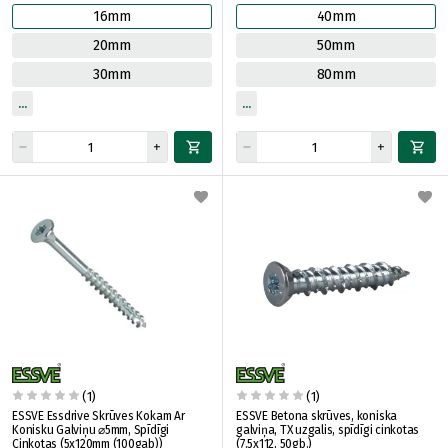
16mm
40mm
20mm
50mm
30mm
80mm
(1)
(1)
ESSVE Essdrive Skrūves Kokam Ar
ESSVE Betona skrūves, koniska
Konisku Galviņu ⌀5mm, Spīdīgi
galviņa, TX uzgalis, spīdīgi cinkotas
Cinkotas (5x120mm (100gab))
(7.5x112, 50gb.)