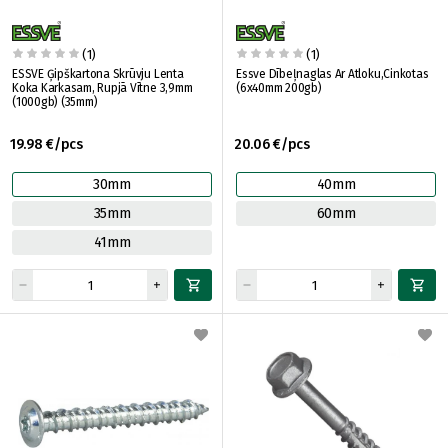
(1)
(1)
ESSVE Ģipškartona Skrūvju Lenta
Essve Dībeļnaglas Ar Atloku,Cinkotas
Koka Karkasam, Rupjā Vītne 3,9mm
(6x40mm 200gb)
(1000gb) (35mm)
19.98 €/pcs
20.06 €/pcs
30mm
40mm
35mm
60mm
41mm