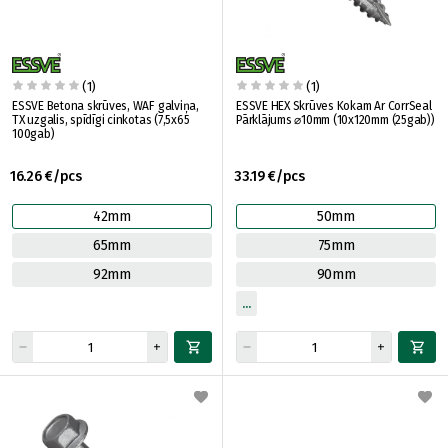
(1)
(1)
ESSVE Betona skrūves, WAF galviņa,
ESSVE HEX Skrūves Kokam Ar CorrSeal
TX uzgalis, spīdīgi cinkotas (7,5x65
Pārklājums ⌀10mm (10x120mm (25gab))
100gab)
16.26 €/pcs
33.19 €/pcs
42mm
50mm
65mm
75mm
92mm
90mm