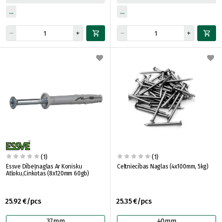
(1)
(1)
Essve Dībeļnaglas Ar Konisku
Celtniecības Naglas (4x100mm, 5kg)
Atloku,Cinkotas (8x120mm 60gb)
25.92 €/pcs
25.35 €/pcs
37mm
40mm