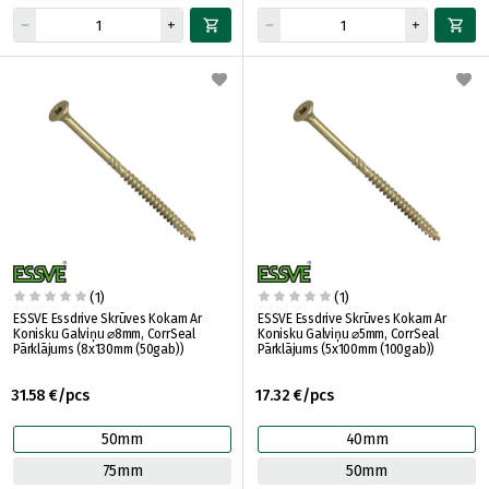
(1)
(1)
ESSVE Essdrive Skrūves Kokam Ar
ESSVE Essdrive Skrūves Kokam Ar
Konisku Galviņu ⌀8mm, CorrSeal
Konisku Galviņu ⌀5mm, CorrSeal
Pārklājums (8x130mm (50gab))
Pārklājums (5x100mm (100gab))
31.58 €/pcs
17.32 €/pcs
50mm
40mm
75mm
50mm