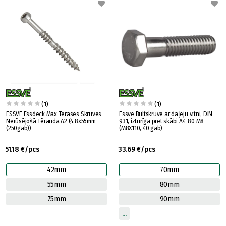
(1)
(1)
ESSVE Essdeck Max Terases Skrūves
Essve Bultskrūve ar daļēju vītni, DIN
Nerūsējošā Tērauda A2 (4.8x55mm
931, izturīga pret skābi A4-80 M8
(250gab))
(M8X110, 40 gab)
51.18 €/pcs
33.69 €/pcs
42mm
70mm
55mm
80mm
75mm
90mm