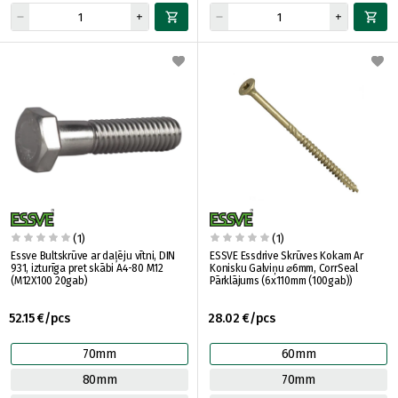
(1)
(1)
Essve Bultskrūve ar daļēju vītni, DIN
ESSVE Essdrive Skrūves Kokam Ar
931, izturīga pret skābi A4-80 M12
Konisku Galviņu ⌀6mm, CorrSeal
(M12X100 20gab)
Pārklājums (6x110mm (100gab))
52.15 €/pcs
28.02 €/pcs
70mm
60mm
80mm
70mm