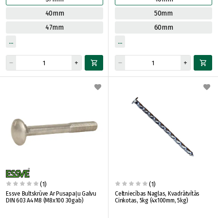
40mm
50mm
47mm
60mm
(1)
(1)
Essve Bultskrūve Ar Pusapaļu Galvu
Celtniecības Naglas, Kvadrātvītās
DIN 603 A4 M8 (M8x100 30gab)
Cinkotas, 5kg (4x100mm, 5kg)