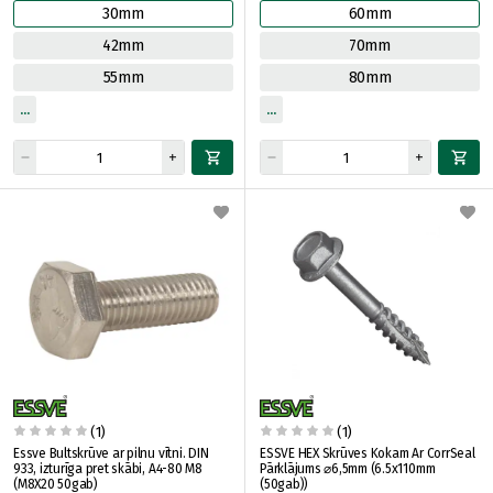
30mm
60mm
42mm
70mm
55mm
80mm
(1)
(1)
Essve Bultskrūve ar pilnu vītni. DIN
ESSVE HEX Skrūves Kokam Ar CorrSeal
933, izturīga pret skābi, A4-80 M8
Pārklājums ⌀6,5mm (6.5x110mm
(M8X20 50gab)
(50gab))