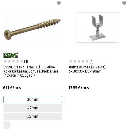
(1)
(1)
ESSVE Classic Terašu Dēļu Skrūve
Balsta Kurpes (U-Veida),
Koka Karkasam, CorrSeal Pārklājums
5x50x130x130x120mm
(4.2x30mm (250gab))
6.11 €/pcs
17.55 €/pcs
30mm
42mm
55mm