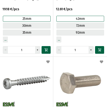
19.18 €/pcs
12.61 €/pcs
25mm
42mm
30mm
72mm
35mm
92mm