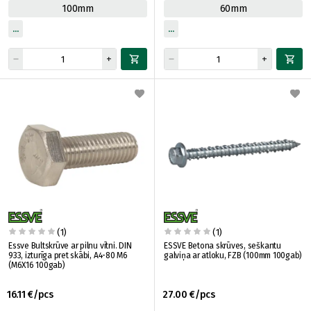
100mm
60mm
(1)
(1)
Essve Bultskrūve ar pilnu vītni. DIN
ESSVE Betona skrūves, seškantu
933, izturīga pret skābi, A4-80 M6
galviņa ar atloku, FZB (100mm 100gab)
(M6X16 100gab)
16.11 €/pcs
27.00 €/pcs