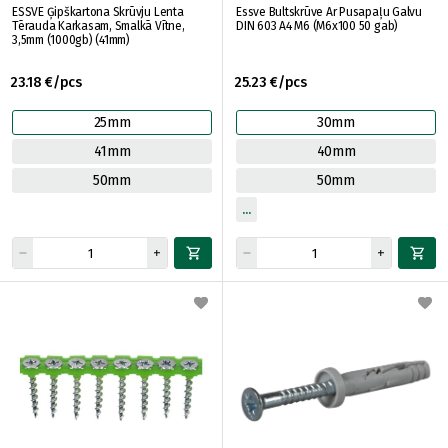
ESSVE Ģipškartona Skrūvju Lenta
Essve Bultskrūve Ar Pusapaļu Galvu
Tērauda Karkasam, Smalkā Vītne,
DIN 603 A4 M6 (M6x100 50 gab)
3,5mm (1000gb) (41mm)
23.18 €/pcs
25.23 €/pcs
25mm
30mm
41mm
40mm
50mm
50mm