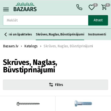
0
0
Atrast
aisījumi un špakteles
Skrūves, Naglas, Būvstiprinājumi
Instrumenti
Bazaars.lv
Katalogs
Skrūves, Naglas, Būvstiprinājumi
Skrūves, Naglas,
Būvstiprinājumi
Filtrs