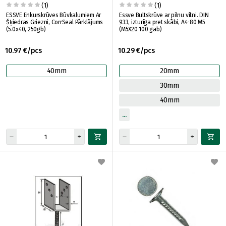
(1)
(1)
ESSVE Enkurskrūves Būvkalumiem Ar
Essve Bultskrūve ar pilnu vītni. DIN
Šķiedras Griezni, CorrSeal Pārklājums
933, izturīga pret skābi, A4-80 M5
(5.0x40, 250gb)
(M5X20 100 gab)
10.97 €/pcs
10.29 €/pcs
40mm
20mm
30mm
40mm