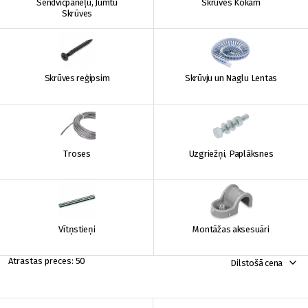
Sendvičpaneļu, Jumtu
Skrūves Kokam
Skrūves
Skrūves reģipsim
Skrūvju un Naglu Lentas
Troses
Uzgriežņi, Paplāksnes
Vītņstieņi
Montāžas aksesuāri
50
Dilstošā cena