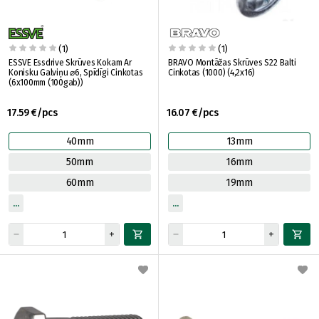
(1)
(1)
ESSVE Essdrive Skrūves Kokam Ar
BRAVO Montāžas Skrūves S22 Balti
Konisku Galviņu ⌀6, Spīdīgi Cinkotas
Cinkotas (1000) (4,2x16)
(6x100mm (100gab))
17.59 €/pcs
16.07 €/pcs
40mm
13mm
50mm
16mm
60mm
19mm