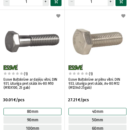
(1)
(1)
Essve Bultskrūve ar daļēju vītni, DIN
Essve Bultskrūve ar pilnu vītni. DIN
931, izturīga pret skābi A4-80 M10
933, izturīga pret skābi, A4-80 M12
(M10X100, 25 gab)
(M12X40 25gab)
30.01 €/pcs
27.21 €/pcs
80mm
40mm
90mm
50mm
100mm
60mm