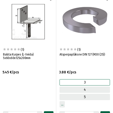
(1)
(1)
Balsta Kurpes (L-Veida)
Atsperpaplāksne DIN 127 (M30 (25))
5x60x60x125x200mm
5.45 €/pcs
3.88 €/pcs
3
4
5