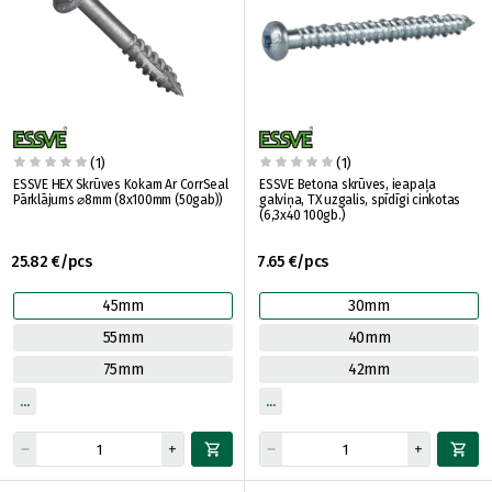
(1)
(1)
ESSVE HEX Skrūves Kokam Ar CorrSeal
ESSVE Betona skrūves, ieapaļa
Pārklājums ⌀8mm (8x100mm (50gab))
galviņa, TX uzgalis, spīdīgi cinkotas
(6,3x40 100gb.)
25.82 €/pcs
7.65 €/pcs
45mm
30mm
55mm
40mm
75mm
42mm