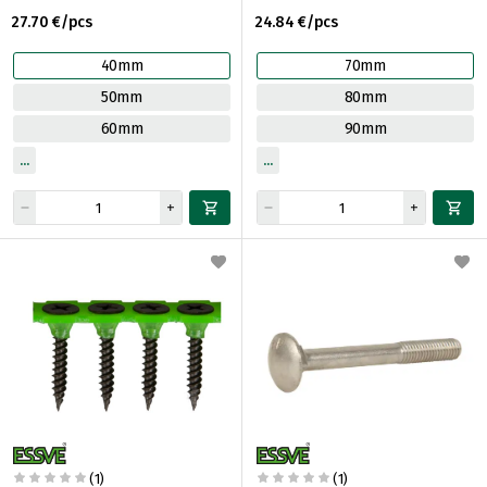
27.70 €/pcs
24.84 €/pcs
40mm
70mm
50mm
80mm
60mm
90mm
(1)
(1)