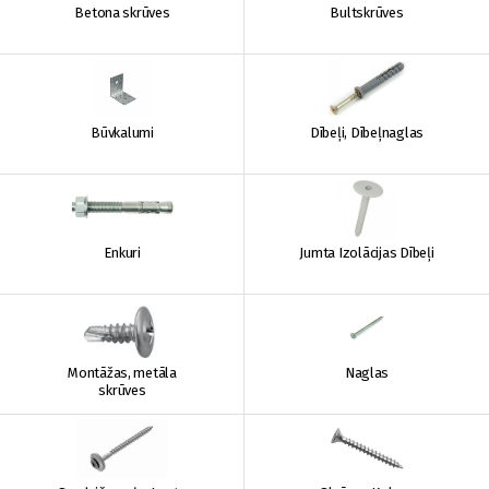
Betona skrūves
Bultskrūves
Būvkalumi
Dībeļi, Dībeļnaglas
Enkuri
Jumta Izolācijas Dībeļi
Montāžas, metāla
Naglas
skrūves