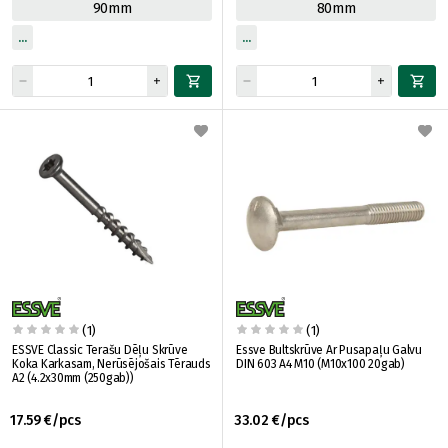
90mm
80mm
(1)
(1)
ESSVE Classic Terašu Dēļu Skrūve
Essve Bultskrūve Ar Pusapaļu Galvu
Koka Karkasam, Nerūsējošais Tērauds
DIN 603 A4 M10 (M10x100 20gab)
A2 (4.2x30mm (250gab))
17.59 €/pcs
33.02 €/pcs