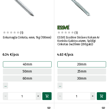
(1)
(1)
Enkurnagla Cinkota, 4mm, 1kg (100mm)
ESSVE Essdrive Skrūves Kokam Ar
Konisku Galviņu ⌀4mm, Spīdīgi
Cinkotas (4x20mm (200gab))
6.34 €/pcs
4.63 €/pcs
40mm
20mm
50mm
25mm
60mm
30mm