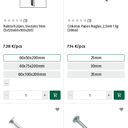
(1)
(1)
Balsta Kurpes, biezums 5mm
Cinkotas Papes Naglas, 2,5mm 1 kg
(5x120x60x100x200)
(30mm)
7.38 €/pcs
7.14 €/pcs
60x50x200mm
25mm
60x75x200mm
30mm
60x100x200mm
35mm