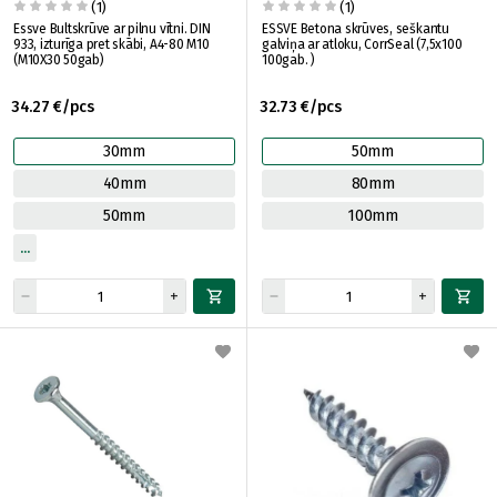
(1)
(1)
Essve Bultskrūve ar pilnu vītni. DIN
ESSVE Betona skrūves, seškantu
933, izturīga pret skābi, A4-80 M10
galviņa ar atloku, CorrSeal (7,5x100
(M10X30 50gab)
100gab. )
34.27 €/pcs
32.73 €/pcs
30mm
50mm
40mm
80mm
50mm
100mm