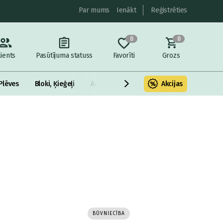
Par mums
Ienākt
Reģistrēties
0
0
lients
Pasūtījuma statuss
Favorīti
Grozs
Plēves
Bloki, Ķieģeļi
Armatūra un metāls
Akcijas
Fasādes Siltināš
BŪVNIECĪBA