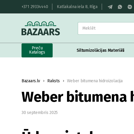
+371 29334440
Katlakalna iela 8, Rīga
Preču
Siltumizolācijas Materiāli
Katalogs
Bazaars.lv
Raksts
Weber bitumena hidroizolacija
Weber bitumena h
30 septembris 2025