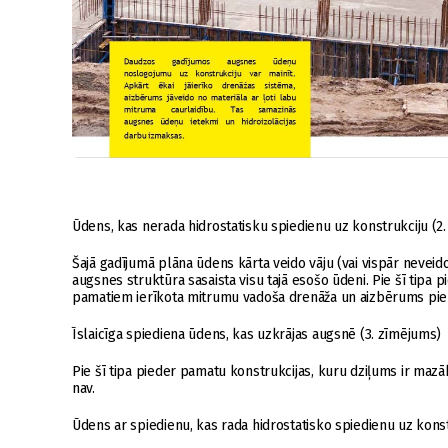
Ūdens, kas nerada hidrostatisku spiedienu uz konstrukciju (2
Šajā gadījumā plāna ūdens kārta veido vāju (vai vispār neveido
augsnes struktūra sasaista visu tajā esošo ūdeni. Pie šī tipa 
pamatiem ierīkota mitrumu vadoša drenāža un aizbērums piepil
Īslaicīga spiediena ūdens, kas uzkrājas augsnē (3. zīmējums)
Pie šī tipa pieder pamatu konstrukcijas, kuru dziļums ir maz
nav.
Ūdens ar spiedienu, kas rada hidrostatisko spiedienu uz kons