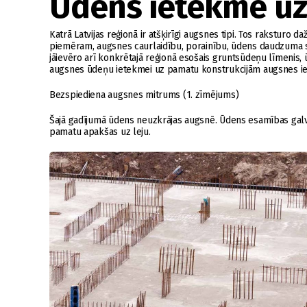
Ūdens ietekme uz
Katrā Latvijas reģionā ir atšķirīgi augsnes tipi. Tos raksturo
piemēram, augsnes caurlaidību, porainību, ūdens daudzuma sat
jāievēro arī konkrētajā reģionā esošais gruntsūdeņu līmenis,
augsnes ūdeņu ietekmei uz pamatu konstrukcijām augsnes ie
Bezspiediena augsnes mitrums (1. zīmējums)
Šajā gadījumā ūdens neuzkrājas augsnē. Ūdens esamības galve
pamatu apakšas uz leju.