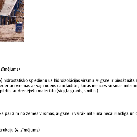
. zīmējums)
) hidrostatisko spiedienu uz hidroizolācijas virsmu. Augsne ir piesātināta 
pieder arī virsmas ar vāju ūdens caurlaidību, kurās iesūcies virsmas mitrum
dīts ar drenējošu materiālu (viegla grants, smiltis).
āks par 3 m no zemes virsmas, augsne ir vairāk mitruma necaurlaidīga un 
trukciju (4. zīmējums)