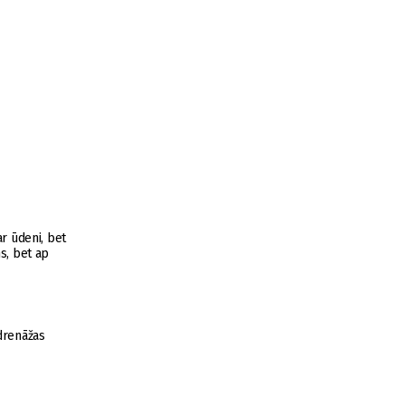
ar ūdeni, bet
s, bet ap
drenāžas