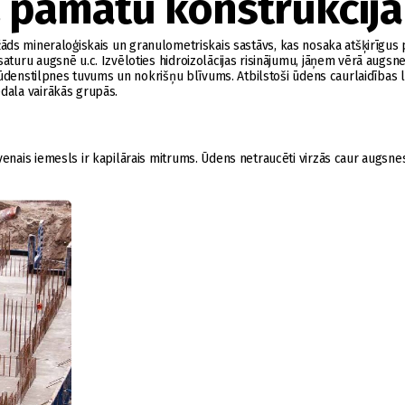
 pamatu konstrukcij
 dažāds mineraloģiskais un granulometriskais sastāvs, kas nosaka atšķirīgus
uru augsnē u.c. Izvēloties hidroizolācijas risinājumu, jāņem vērā augsne
 ūdenstilpnes tuvums un nokrišņu blīvums. Atbilstoši ūdens caurlaidības
dala vairākās grupās.
nais iemesls ir kapilārais mitrums. Ūdens netraucēti virzās caur augsne