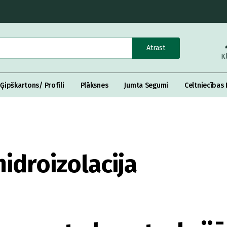
Atrast
K
Ģipškartons/ Profili
Plāksnes
Jumta Segumi
Celtniecības 
idroizolacija