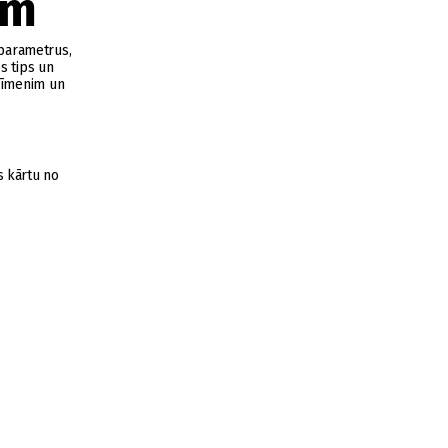
ām
 parametrus,
s tips un
 līmenim un
s kārtu no