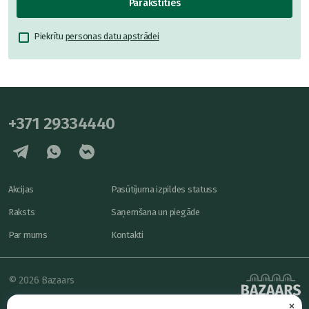
Parakstīties
Piekrītu
personas datu apstrādei
+371 29334440
Akcijas
Pasūtījuma izpildes statuss
Raksts
Saņemšana un piegāde
Par mums
Kontakti
© 2026 Bazaars
×
Konfidencialitāte