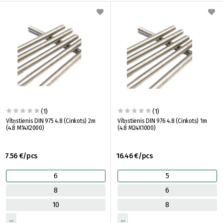
(1)
(1)
Vītņstienis DIN 975 4.8 (Cinkots) 2m
Vītņstienis DIN 976 4.8 (Cinkots) 1m
(4.8 M14X2000)
(4.8 M24X1000)
7.56 €/pcs
16.46 €/pcs
6
5
8
6
10
8