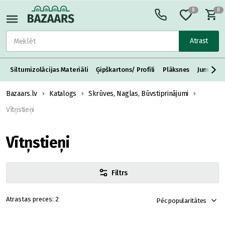
0
0
Atrast
Siltumizolācijas Materiāli
Ģipškartons/ Profili
Plāksnes
Jumta S
Bazaars.lv
Katalogs
Skrūves, Naglas, Būvstiprinājumi
Vītņstieņi
Vītņstieņi
Filtrs
2
Pēc popularitātes