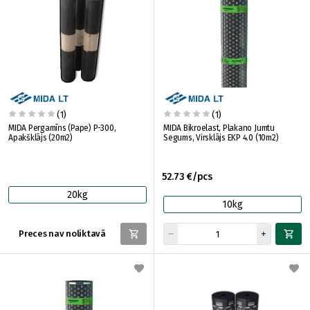
(1)
(1)
MIDA Pergamīns (Pape) P-300,
MIDA Bikroelast, Plakano Jumtu
Apakšklājs (20m2)
Segums, Virsklājs EKP 4.0 (10m2)
52.73 €/pcs
20kg
10kg
Preces nav noliktavā