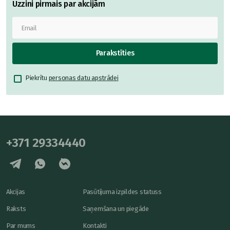
Uzzini pirmais par akcijām
Parakstīties
Piekrītu
personas datu apstrādei
+371 29334440
Akcijas
Pasūtījuma izpildes statuss
Raksts
Saņemšana un piegāde
Par mums
Kontakti