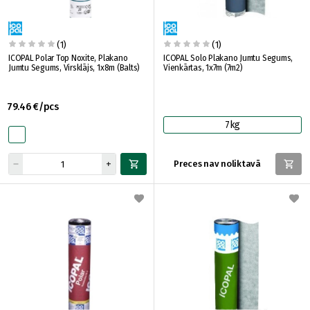
(1)
(1)
ICOPAL Polar Top Noxite, Plakano
ICOPAL Solo Plakano Jumtu Segums,
Jumtu Segums, Virsklājs, 1x8m (Balts)
Vienkārtas, 1x7m (7m2)
79.46 €/pcs
7kg
Preces nav noliktavā