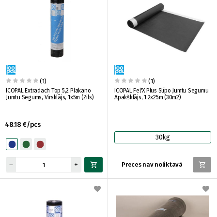
(1)
(1)
ICOPAL Extradach Top 5,2 Plakano
ICOPAL Fel'X Plus Slīpo Jumtu Segumu
Jumtu Segums, Virsklājs, 1x5m (Zils)
Apakšklājs, 1.2x25m (30m2)
48.18 €/pcs
30kg
Preces nav noliktavā