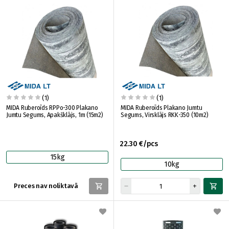
(1)
(1)
MIDA Ruberoīds RPPo-300 Plakano
MIDA Ruberoīds Plakano Jumtu
Jumtu Segums, Apakšklājs, 1m (15m2)
Segums, Virsklājs RKK-350 (10m2)
22.30 €/pcs
15kg
10kg
Preces nav noliktavā