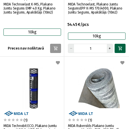
MIDA Technoelast K-MS, Plakano
MIDA Technoelast, Plakano Jumtu
Jumtu Segums EMP 4.0 Kg, Plakano
SegumsEPP K-МS 170/4000, Plakano
Jumtu Segums, Apakšklājs (10m2)
Jumtu Segums, Apakšklājs (10m2)
54.45 €/pcs
10kg
10kg
Preces nav noliktavā
(1)
(1)
MIDA Technobit ECO, Plakano Jumtu
MIDA Ruberoīds Plakano Jumtu