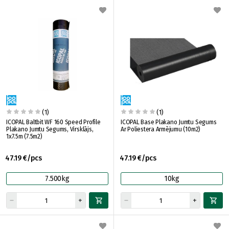
(1)
(1)
ICOPAL Baltbit WF 160 Speed Profile
ICOPAL Base Plakano Jumtu Segums
Plakano Jumtu Segums, Virsklājs,
Ar Poliestera Armējumu (10m2)
1x7.5m (7.5m2)
47.19 €/pcs
47.19 €/pcs
7.500kg
10kg