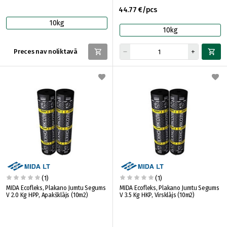
44.77 €/pcs
10kg
10kg
Preces nav noliktavā
(1)
(1)
MIDA Ecofleks, Plakano Jumtu Segums
MIDA Ecofleks, Plakano Jumtu Segums
V 2.0 Kg HPP, Apakšklājs (10m2)
V 3.5 Kg HKP, Virsklājs (10m2)