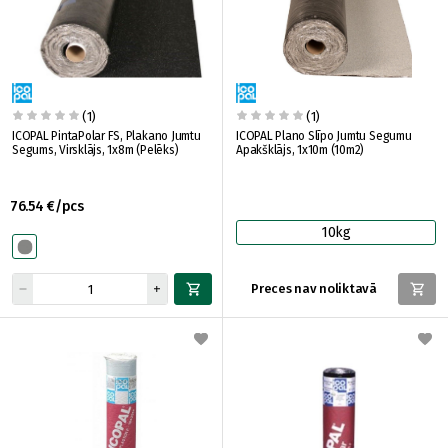
(1)
(1)
ICOPAL PintaPolar FS, Plakano Jumtu
ICOPAL Plano Slīpo Jumtu Segumu
Segums, Virsklājs, 1x8m (Pelēks)
Apakšklājs, 1x10m (10m2)
76.54 €/pcs
10kg
Preces nav noliktavā