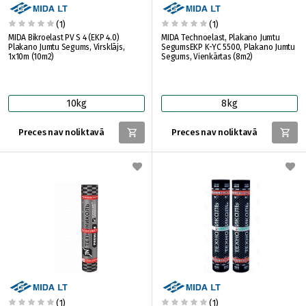
(1)
(1)
MIDA Bikroelast PV S 4 (EKP 4.0)
MIDA Technoelast, Plakano Jumtu
Plakano Jumtu Segums, Virsklājs,
SegumsEKP K-YC 5500, Plakano Jumtu
1x10m (10m2)
Segums, Vienkārtas (8m2)
10kg
8kg
Preces nav noliktavā
Preces nav noliktavā
(1)
(1)