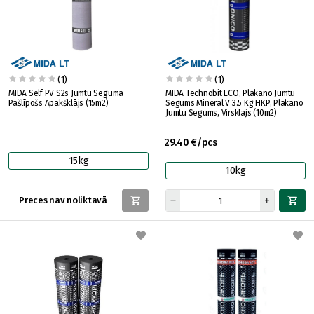
(1)
(1)
MIDA Self PV S2s Jumtu Seguma
MIDA Technobit ECO, Plakano Jumtu
Pašlīpošs Apakšklājs (15m2)
Segums Mineral V 3.5 Kg HKP, Plakano
Jumtu Segums, Virsklājs (10m2)
29.40 €/pcs
15kg
10kg
Preces nav noliktavā