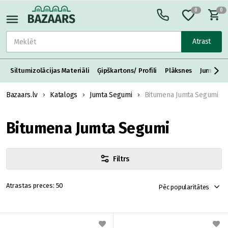
0
0
Atrast
Siltumizolācijas Materiāli
Ģipškartons/ Profili
Plāksnes
Jumta S
Bazaars.lv
Katalogs
Jumta Segumi
Bitumena Jumta Segumi
Bitumena Jumta Segumi
Filtrs
50
Pēc popularitātes