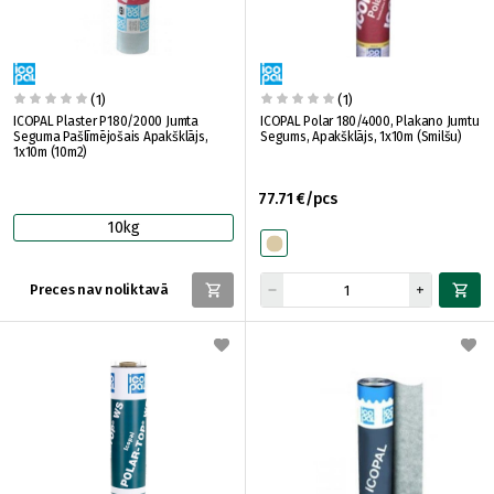
(1)
(1)
ICOPAL Plaster P180/2000 Jumta
ICOPAL Polar 180/4000, Plakano Jumtu
Seguma Pašlīmējošais Apakšklājs,
Segums, Apakšklājs, 1x10m (Smilšu)
1x10m (10m2)
77.71 €/pcs
10kg
Preces nav noliktavā