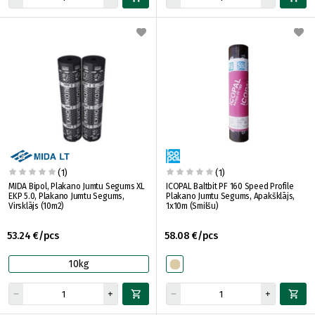
(1)
(1)
MIDA Bipol, Plakano Jumtu Segums XL
ICOPAL Baltbit PF 160 Speed Profile
EKP 5.0, Plakano Jumtu Segums,
Plakano Jumtu Segums, Apakšklājs,
Virsklājs (10m2)
1x10m (Smilšu)
53.24 €/pcs
58.08 €/pcs
10kg