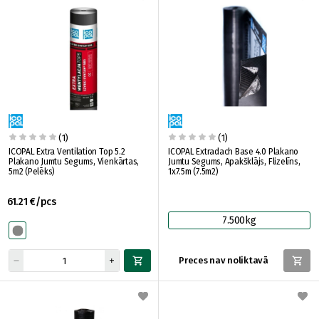
(1)
(1)
ICOPAL Extra Ventilation Top 5.2
ICOPAL Extradach Base 4.0 Plakano
Plakano Jumtu Segums, Vienkārtas,
Jumtu Segums, Apakšklājs, Flizelīns,
5m2 (Pelēks)
1x7.5m (7.5m2)
61.21 €/pcs
7.500kg
Preces nav noliktavā