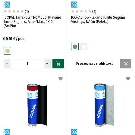
(1)
(1)
ICOPAL TarraPolar 170/4000, Plakano
ICOPAL Top Plakano Jumtu Segums,
Jumtu Segums, Apakšklājs, 1x10m
Virsklājs, 1x10m (Pelēks)
(Smilšu)
66.61 €/pcs
Preces nav noliktavā