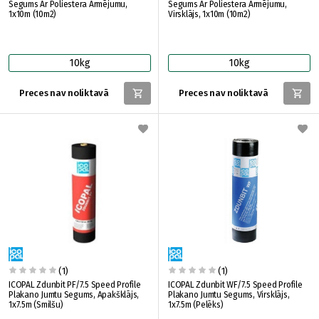
Segums Ar Poliestera Armējumu,
Segums Ar Poliestera Armējumu,
1x10m (10m2)
Virsklājs, 1x10m (10m2)
10kg
10kg
Preces nav noliktavā
Preces nav noliktavā
(1)
(1)
ICOPAL Zdunbit PF/7.5 Speed Profile
ICOPAL Zdunbit WF/7.5 Speed Profile
Plakano Jumtu Segums, Apakšklājs,
Plakano Jumtu Segums, Virsklājs,
1x7.5m (Smilšu)
1x7.5m (Pelēks)