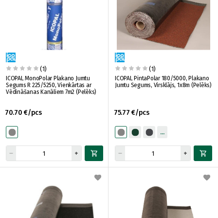
(1)
(1)
ICOPAL MonoPolar Plakano Jumtu
ICOPAL PintaPolar 180/5000, Plakano
Segums R 225/5250, Vienkārtas ar
Jumtu Segums, Virsklājs, 1x8m (Pelēks)
Vēdināšanas Kanāliem 7m2 (Pelēks)
70.70 €/pcs
75.77 €/pcs