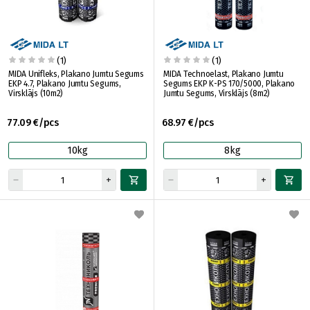
(1)
(1)
MIDA Unifleks, Plakano Jumtu Segums
MIDA Technoelast, Plakano Jumtu
EKP 4.7, Plakano Jumtu Segums,
Segums EKP K-PS 170/5000, Plakano
Virsklājs (10m2)
Jumtu Segums, Virsklājs (8m2)
77.09 €/pcs
68.97 €/pcs
10kg
8kg