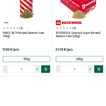
(1)
(1)
PAROC BLT9 Beramā Akmens Vate
ROCKWOOL Granrock Super Beramā
(15kg)
Akmens Vate (20kg)
11.50 €/pcs
21.78 €/pcs
15kg
20kg