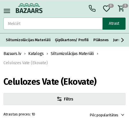
0
0
Atrast
Siltumizolācijas Materiāli
Ģipškartons/ Profili
Plāksnes
Jumta S
Bazaars.lv
Katalogs
Siltumizolācijas Materiāli
Celulozes Vate (Ekovate)
Celulozes Vate (Ekovate)
Filtrs
10
Pēc popularitātes