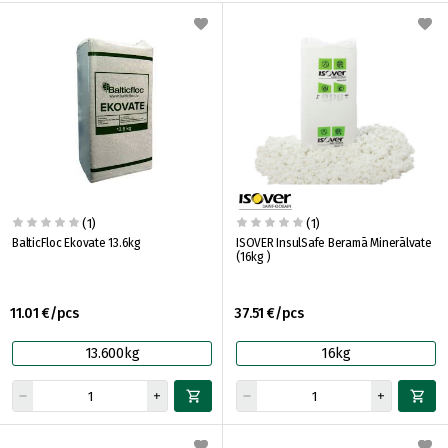
(1)
(1)
BalticFloc Ekovate 13.6kg
ISOVER InsulSafe Beramā Minerālvate
(16kg )
11.01 €/pcs
37.51 €/pcs
13.600kg
16kg