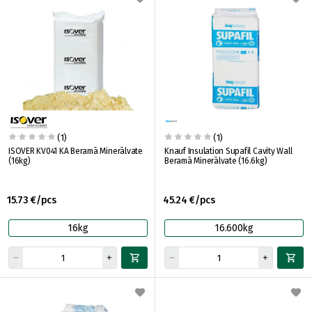
(1)
(1)
ISOVER KV041 KA Beramā Minerālvate
Knauf Insulation Supafil Cavity Wall
(16kg)
Beramā Minerālvate (16.6kg)
15.73 €/pcs
45.24 €/pcs
16kg
16.600kg