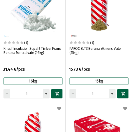
(1)
(1)
Knauf Insulation Supafil Timber Frame
PAROC BLT3 Beramā Akmens Vate
Beramā Minerālvate (16kg)
(15kg)
31.44 €/pcs
15.73 €/pcs
16kg
15kg