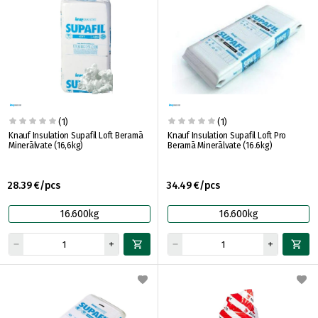
(1)
(1)
Knauf Insulation Supafil Loft Beramā
Knauf Insulation Supafil Loft Pro
Minerālvate (16,6kg)
Beramā Minerālvate (16.6kg)
28.39 €/pcs
34.49 €/pcs
16.600kg
16.600kg