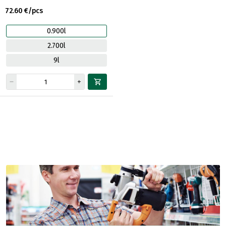
72.60 €/pcs
0.900l
2.700l
9l