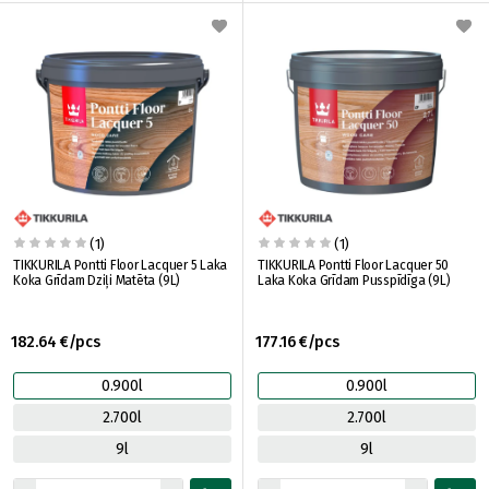
(1)
(1)
TIKKURILA Pontti Floor Lacquer 5 Laka
TIKKURILA Pontti Floor Lacquer 50
Koka Grīdam Dziļi Matēta (9L)
Laka Koka Grīdam Pusspīdīga (9L)
182.64 €/pcs
177.16 €/pcs
0.900l
0.900l
2.700l
2.700l
9l
9l