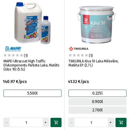
(1)
(1)
MAPEI Ultracoat High Traffic
TIKKURILA Kiva 10 Laka Mēbelēm,
Divkomponentu Parketa Laka, Matēts
Matēta EP (2,7 L)
(Glos 10) (5.5L)
140.97 €/pcs
41.32 €/pcs
5.500l
0.225l
0.900l
2.700l