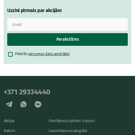
Uzzini pirmais par akcijām
Parakstīties
Piekrītu
personas datu apstrādei
+371 29334440
Akcijas
Pasūtījuma izpildes statuss
Raksts
Saņemšana un piegāde