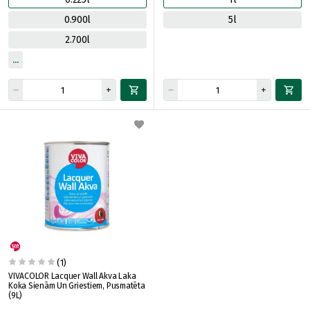
0.900l
5l
2.700l
(1)
VIVACOLOR Lacquer Wall Akva Laka
Koka Sienām Un Griestiem, Pusmatēta
(9L)