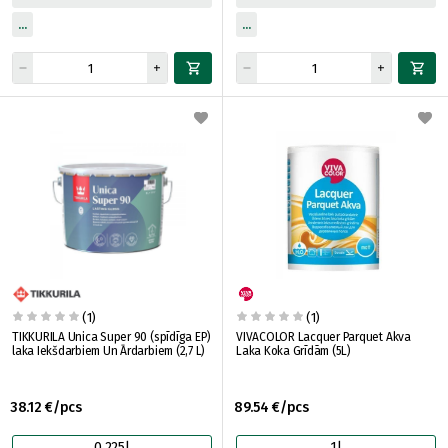
(1)
(1)
TIKKURILA Unica Super 90 (spīdīga EP)
VIVACOLOR Lacquer Parquet Akva
laka Iekšdarbiem Un Ārdarbiem (2,7 L)
Laka Koka Grīdām (5L)
38.12 €/pcs
89.54 €/pcs
0.225l
1l