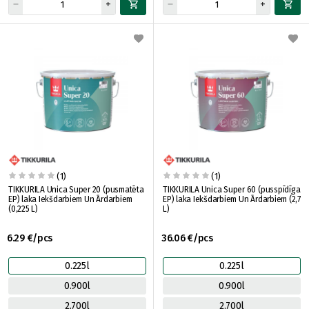
(1)
(1)
TIKKURILA Unica Super 20 (pusmatēta
TIKKURILA Unica Super 60 (pusspīdīga
EP) laka Iekšdarbiem Un Ārdarbiem
EP) laka Iekšdarbiem Un Ārdarbiem (2,7
(0,225 L)
L)
6.29 €/pcs
36.06 €/pcs
0.225l
0.225l
0.900l
0.900l
2.700l
2.700l