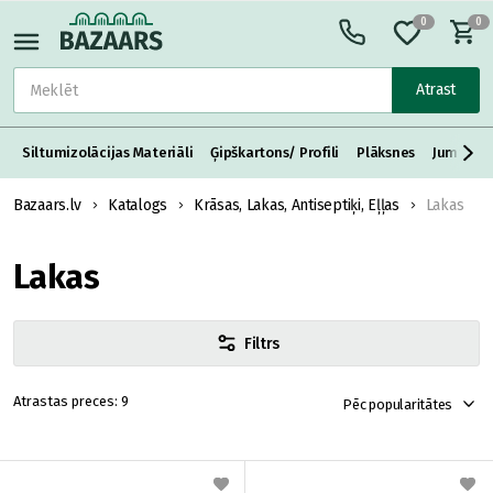
0
0
Atrast
Siltumizolācijas Materiāli
Ģipškartons/ Profili
Plāksnes
Jumta S
Bazaars.lv
Katalogs
Krāsas, Lakas, Antiseptiķi, Eļļas
Lakas
Lakas
Filtrs
9
Pēc popularitātes