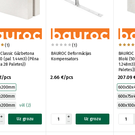
(1)
(1)
Classic Gāzbetona
BAUROC Deformācijas
BAUROC 
00 (pal 1.44m3) (Pilna
Kompensators
Bloki (5
a 28 Paletes))
1.248m3)
Paletes))
€/pcs
2.66 €/pcs
207.09 
0x200mm
600x50
0x200mm
600x75
0x200mm
vēl (2)
600x10
Uz grozu
Uz grozu