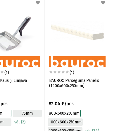
(1)
(1)
ausiņi Līmjavai
BAUROC Pārseguma Panelis
(1400x600x250mm)
/pcs
82.04 €/pcs
m
75mm
800x600x250mm
mm
vēl (2)
1000x600x250mm
1200x600x250mm
vēl (24)