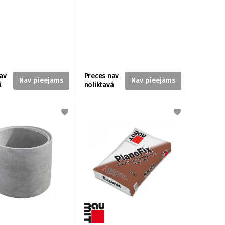
av
Preces nav
ā
noliktavā