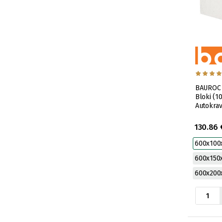
BAUROC 
Bloki (1
Autokrav
130.86 
600x10
600x15
600x20