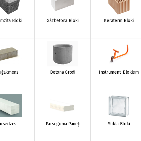
mzīta Bloki
Gāzbetona Bloki
Keraterm Bloki
uģakmens
Betona Grodi
Instrumenti Blokiem
ārsedzes
Pārseguma Paneļi
Stikla Bloki