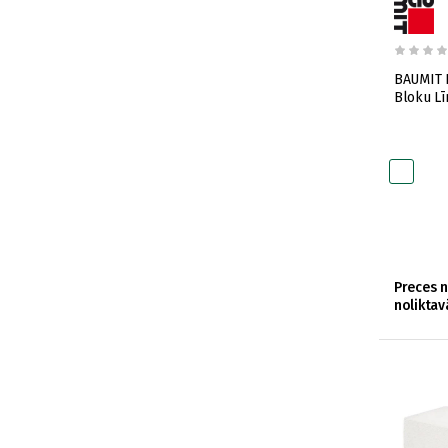
BAUMIT 
Bloku Lī
Preces 
noliktav