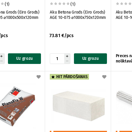
(1)
(1)
na Grods (Eiro Grods)
Aku Betona Grods (Eiro Grods)
Aku Beto
05 ⌀1000x500x120mm
AGE 10-075 ⌀1000x750x120mm
AGE 10-
/pcs
73.81 €/pcs
Preces n
Uz grozu
Uz grozu
noliktav
HIT PĀRDOŠANAS