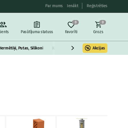
Par mums
Ienākt
Reģistrēties
0
0
lients
Pasūtījuma statuss
Favorīti
Grozs
Hermētiķi, Putas, Silikoni
Kokmateriāli
Krāsas, Lakas, Antiseptiķ
Akcijas