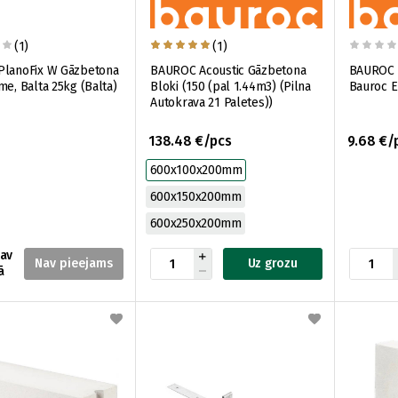
(1)
(1)
PlanoFix W Gāzbetona
BAUROC Acoustic Gāzbetona
BAUROC A
me, Balta 25kg (Balta)
Bloki (150 (pal 1.44m3) (Pilna
Bauroc E
Autokrava 21 Paletes))
138.48 €/pcs
9.68 €/
600x100x200mm
600x150x200mm
600x250x200mm
nav
Uz grozu
ā