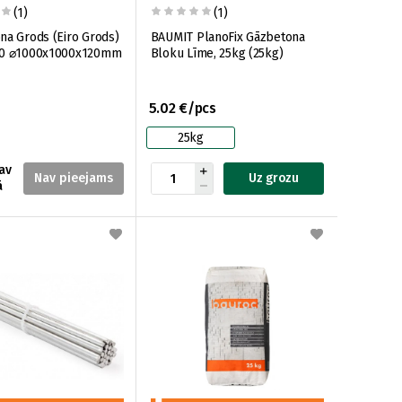
(1)
(1)
na Grods (Eiro Grods)
BAUMIT PlanoFix Gāzbetona
10 ⌀1000x1000x120mm
Bloku Līme, 25kg (25kg)
5.02 €/pcs
25kg
av
Uz grozu
ā