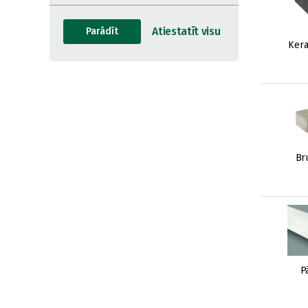
Kera
Br
P