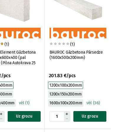
(1)
(1)
Element Gāzbetona
BAUROC Gāzbetona Pārsedze
0x600x400 (pal
(1600x500x200mm)
 (Pilna Autokrava 25
€/pcs
201.83 €/pcs
x400mm
1200x100x200mm
x400mm
1200x150x200mm
0x400mm
vēl (1)
1600x100x200mm
vēl (36)
Uz grozu
Uz grozu