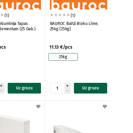
(1)
(1)
lumīnija Tapas
BAUROC Baltā Bloku Līme,
lementam (25 Gab.)
25kg (25kg)
pcs
11.13 €/pcs
25kg
Uz grozu
Uz grozu