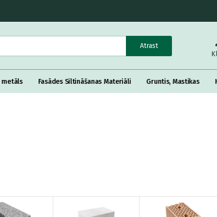
Atrast
K
 metāls
Fasādes Siltināšanas Materiāli
Gruntis, Mastikas