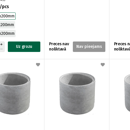
€/pcs
0x200mm
5x200mm
0x200mm
Preces nav
Preces n
Uz grozu
noliktavā
noliktav