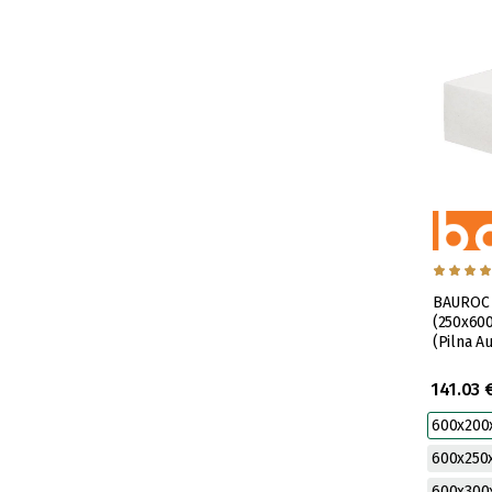
BAUROC 
(250x600
(Pilna A
141.03 
600x20
600x25
600x30