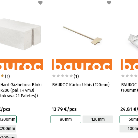
(1)
(1)
Hard Gāzbetona Bloki
BAUROC Kārbu Urbis (120mm)
BAUROC K
x200 (pal 1.44m3)
(100mm)
utokrava 21 Paletes))
€/pcs
13.79 €/pcs
24.81 €
0x200mm
80mm
120mm
50m
0x200mm
100
0x200mm