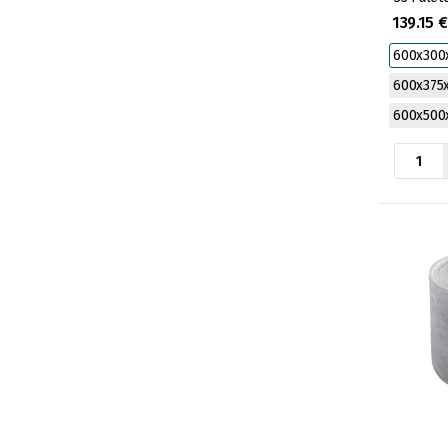
139.15 
600x30
600x37
600x50