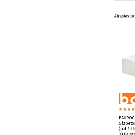
Atrastas pr
BAUROC 
Gāzbeton
(pal 1.4
33 Palet