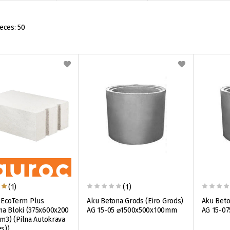
eces:
50
(1)
(1)
EcoTerm Plus
Aku Betona Grods (Eiro Grods)
Aku Beto
a Bloki (375x600x200
AG 15-05 ⌀1500x500x100mm
AG 15-0
4m3) (Pilna Autokrava
es))