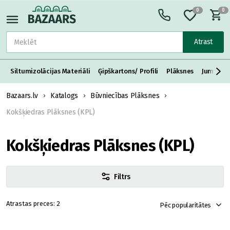
0
0
Atrast
Siltumizolācijas Materiāli
Ģipškartons/ Profili
Plāksnes
Jumta S
Bazaars.lv
Katalogs
Būvniecības Plāksnes
Kokšķiedras Plāksnes (KPL)
Kokšķiedras Plāksnes (KPL)
Filtrs
2
Pēc popularitātes