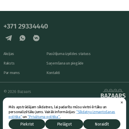
+371 29334440
Akcijas
Pasūtījuma izpildes statuss
Raksts
Saņemšana un piegāde
Par mums
Kontakti
© 2026 Bazaars
×
Konfidencialitāte
powered by
Mēs apstrādājam sīkdatnes, lai padarītu mūsu vietni ērtāku un
Piedāvājums
personalizētāku jums. Vairāk informācijas:
“Sīkdatņu izmantošanas
politika”
un
“Privātuma politika”.
.
Piekrist
Pielāgot
Noraidīt