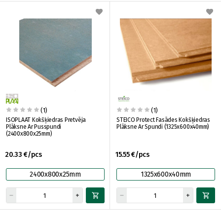
(1)
(1)
ISOPLAAT Kokšķiedras Pretvēja
STEICO Protect Fasādes Kokšķiedras
Plāksne Ar Pusspundi
Plāksne Ar Spundi (1325x600x40mm)
(2400x800x25mm)
20.33 €/pcs
15.55 €/pcs
2400x800x25mm
1325x600x40mm