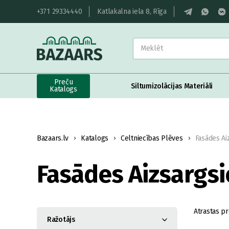
+371 29334440
Katlakalna iela 8, Rīga
Preču
Siltumizolācijas Materiāli
Katalogs
Bazaars.lv
Katalogs
Celtniecības Plēves
Fasādes Aiz
Fasādes Aizsargsi
Atrastas pr
Ražotājs