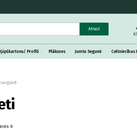
Atrast
K
Ģipškartons/ Profili
Plāksnes
Jumta Segumi
Celtniecības 
sargsieti
eti
eces:
6