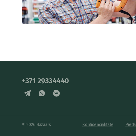
+371 29334440
© 2026 Bazaars
Konfidencialitāte
Piedā