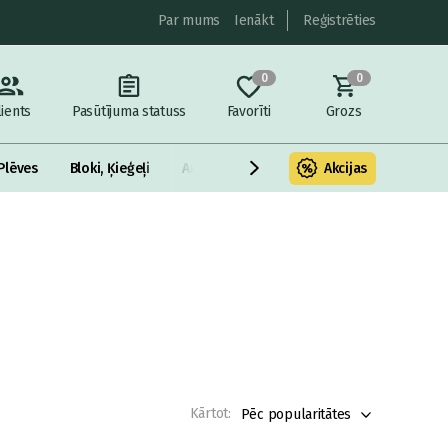
Par mums
Ienākt
Reģistrēties
0
0
lients
Pasūtījuma statuss
Favorīti
Grozs
Plēves
Bloki, Ķieģeļi
Armatūra un metāls
Akcijas
Fasādes Siltināš
Kārtot:
Pēc popularitātes