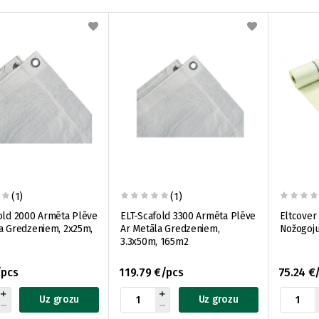
(1)
(1)
old 2000 Armēta Plēve
ELT-Scafold 3300 Armēta Plēve
Eltcover
a Gredzeniem, 2x25m,
Ar Metāla Gredzeniem,
Nožogoj
3.3x50m, 165m2
/pcs
119.79 €/pcs
75.24 €
Uz grozu
Uz grozu