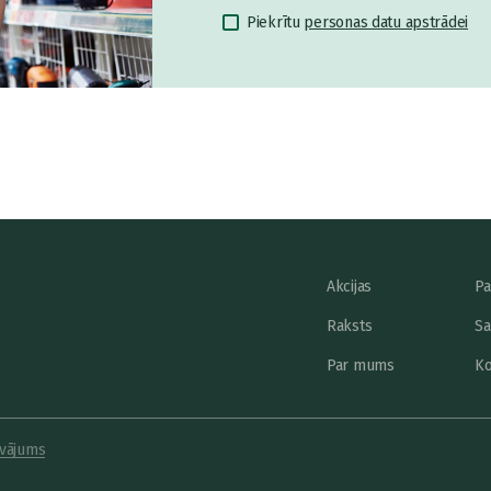
Piekrītu
personas datu apstrādei
Akcijas
Pa
Raksts
Sa
Par mums
Ko
vājums