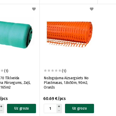
(1)
(1)
 70 Tīklveida
Nožogojuma Aizsargsiets No
ēna Pārsegums, Zaļš,
Plastmasas, 1.8x50m, 90m2,
, 165m2
Oranžs
/pcs
60.69 €/pcs
Uz grozu
Uz grozu