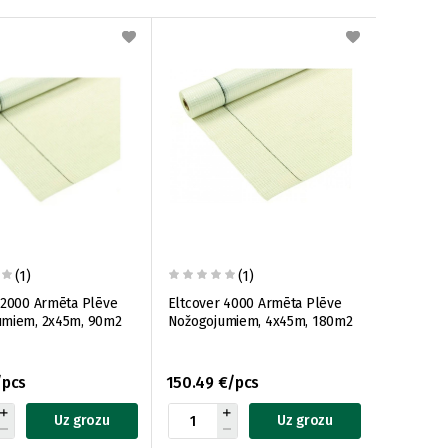
(1)
(1)
 2000 Armēta Plēve
Eltcover 4000 Armēta Plēve
umiem, 2x45m, 90m2
Nožogojumiem, 4x45m, 180m2
/pcs
150.49 €/pcs
Uz grozu
Uz grozu