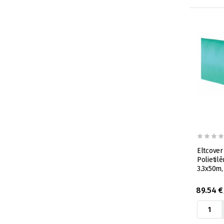
Eltcover
Polietil
3.3x50m
89.54 €