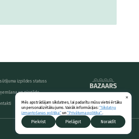
sūtījuma izpildes statuss
ņemšana un piegāde
×
powered by
Mēs apstrādājam sīkdatnes, lai padarītu mūsu vietni ērtāku
ntakti
un personalizētāku jums. Vairāk informācijas:
“Sīkdatņu
izmantošanas politika”
un
“Privātuma politika”.
.
Piekrist
Pielāgot
Noraidīt