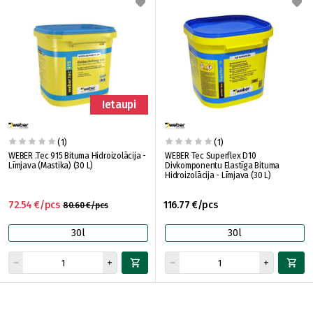
Ietaupi
(1)
(1)
WEBER .Tec 915 Bituma Hidroizolācija -
WEBER Tec Superflex D10
Līmjava (Mastika) (30 L)
Divkomponentu Elastīga Bituma
Hidroizolācija - Līmjava (30 L)
72.54 €/pcs
116.77 €/pcs
80.60 €/pcs
30l
30l