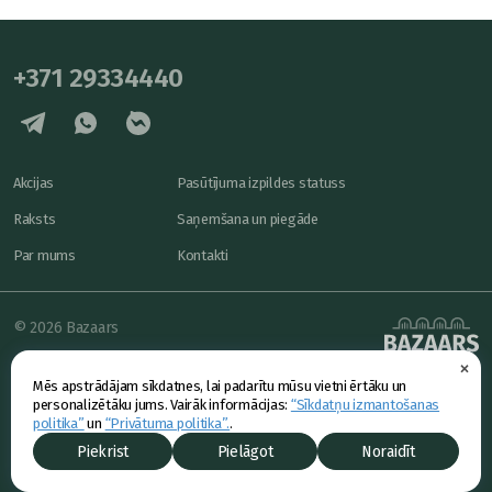
+371 29334440
Akcijas
Pasūtījuma izpildes statuss
Raksts
Saņemšana un piegāde
Par mums
Kontakti
© 2026 Bazaars
×
Konfidencialitāte
powered by
Mēs apstrādājam sīkdatnes, lai padarītu mūsu vietni ērtāku un
Piedāvājums
personalizētāku jums. Vairāk informācijas:
“Sīkdatņu izmantošanas
politika”
un
“Privātuma politika”.
.
Piekrist
Pielāgot
Noraidīt