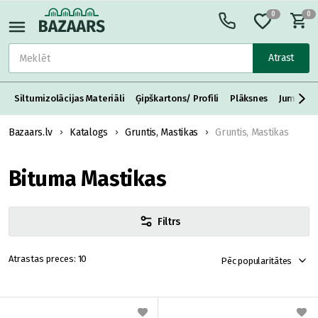
0
0
Atrast
Siltumizolācijas Materiāli
Ģipškartons/ Profili
Plāksnes
Jumta S
Bazaars.lv
Katalogs
Gruntis, Mastikas
Gruntis, Mastikas
Bituma Mastikas
Filtrs
10
Pēc popularitātes