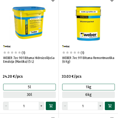
(1)
(1)
WEBER .Tec 901 Bituma Hidroizolējoša
WEBER .Tec 911 Bituma Remontmastika
Emulsija (Mastika) (5 L)
(6 Kg)
24.20 €/pcs
33.03 €/pcs
5l
1kg
30l
6kg