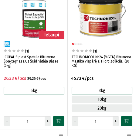
Ietaupi
(1)
(1)
ICOPAL Siplast Spatula Bitumena
TECHNONICOL Nr.24 (MGTN) Bitumena
Špakteļmasa Uz Šķīdinātāja Bāzes
Mastika Vispārējai Hidroizolācijai (20
(5kg)
KG)
26.33 €/pcs
45.73 €/pcs
29.25 €/pcs
5kg
3kg
10kg
20kg