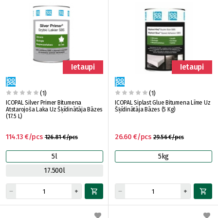
Ietaupi
Ietaupi
(1)
(1)
ICOPAL Silver Primer Bitumena
ICOPAL Siplast Glue Bitumena Līme Uz
Atstarojoša Laka Uz Šķīdinātāja Bāzes
Šķīdinātāja Bāzes (5 Kg)
(17.5 L)
114.13 €/pcs
26.60 €/pcs
126.81 €/pcs
29.56 €/pcs
5l
5kg
17.500l