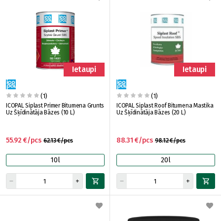
Ietaupi
Ietaupi
(1)
(1)
ICOPAL Siplast Primer Bitumena Grunts
ICOPAL Siplast Roof Bitumena Mastika
Uz Šķīdinātāja Bāzes (10 L)
Uz Šķīdinātāja Bāzes (20 L)
55.92 €/pcs
88.31 €/pcs
62.13 €/pcs
98.12 €/pcs
10l
20l