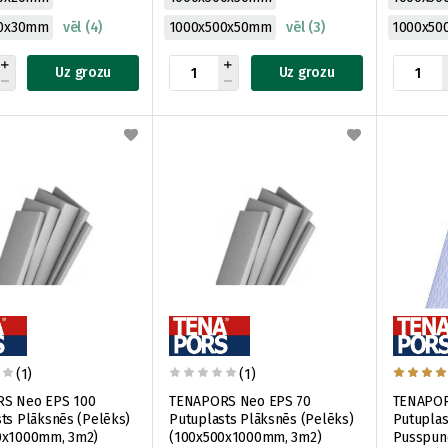
00x30mm
vēl (4)
1000x500x50mm
vēl (3)
1000x50
Uz grozu
Uz grozu
(1)
(1)
S Neo EPS 100
TENAPORS Neo EPS 70
TENAPOR
ts Plāksnēs (Pelēks)
Putuplasts Plāksnēs (Pelēks)
Putuplas
0x1000mm, 3m2)
(100x500x1000mm, 3m2)
Pusspun