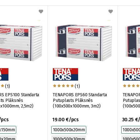
(1)
(1)
S EPS100 Standarta
TENAPORS EPS60 Standarta
TENAPOR
ts Plāksnēs
Putuplasts Plāksnēs
Putuplas
0x1000mm, 2,5m2)
(100x500x1000mm, 3m2)
(100x50
/pcs
19.00 €/pcs
30.25 €
0x150mm
1000x500x20mm
1000x50
00x20mm
1000x500x30mm
1000x50