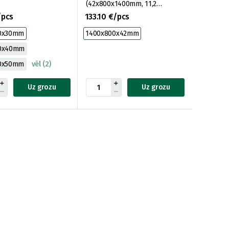
(42x800x1400mm, 11,2
m2/pak)
/pcs
133.10 €/pcs
0x30mm
1400x800x42mm
00x40mm
0x50mm
vēl (2)
Uz grozu
Uz grozu