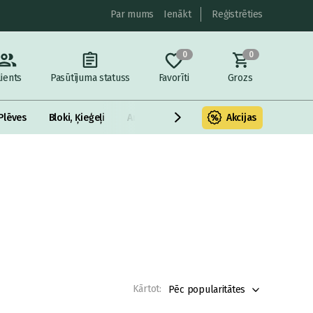
Par mums
Ienākt
Reģistrēties
0
0
lients
Pasūtījuma statuss
Favorīti
Grozs
Plēves
Bloki, Ķieģeļi
Armatūra un metāls
Akcijas
Fasādes Siltināš
Kārtot:
Pēc popularitātes