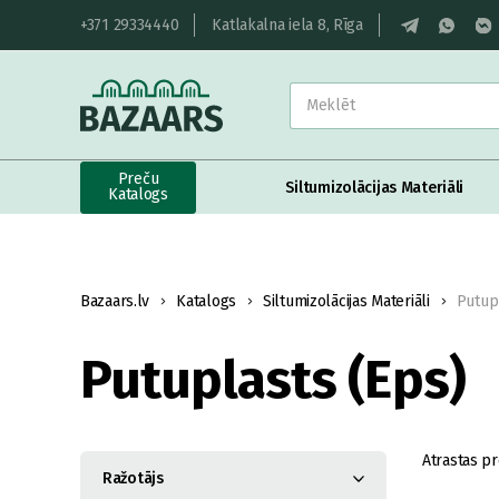
+371 29334440
Katlakalna iela 8, Rīga
Preču
Siltumizolācijas Materiāli
Katalogs
Bazaars.lv
Katalogs
Siltumizolācijas Materiāli
Putup
Putuplasts (Eps)
Atrastas pr
Ražotājs