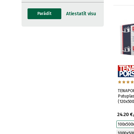
TENAPOR
Putuplas
(120x50
24.20 €
100x50
1000x5