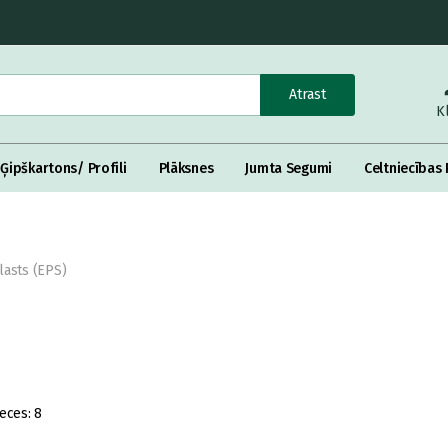
Atrast
K
Ģipškartons/ Profili
Plāksnes
Jumta Segumi
Celtniecības 
lasts (EPS)
eces:
8