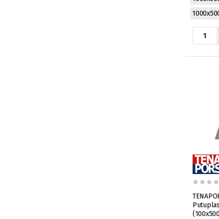
1000x5
TENAPOR
Putuplas
(100x50