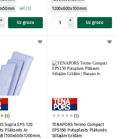
0x50mm
vēl (3)
1200x600x100mm
Uz grozu
Uz grozu
(1)
(1)
S Supra EPS 120
TENAPORS Termo Compact
ts Plāksnēs Ar
EPS150 Putuplasts Plāksnēs
di (100x600x1200mm,
Siltajām Grīdām