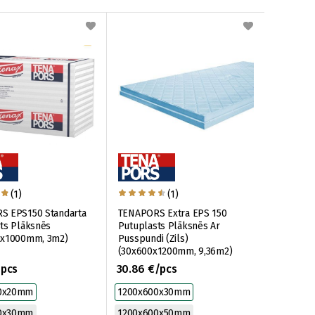
(1)
(1)
S EPS150 Standarta
TENAPORS Extra EPS 150
ts Plāksnēs
Putuplasts Plāksnēs Ar
0x1000mm, 3m2)
Pusspundi (Zils)
(30x600x1200mm, 9,36m2)
/pcs
30.86 €/pcs
0x20mm
1200x600x30mm
0x30mm
1200x600x50mm