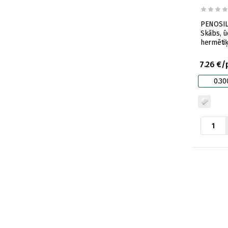
PENOSIL 
Skābs, ū
hermētiķ
7.26 €/
0.30