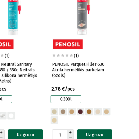
(1)
(1)
Neutral Sanitary
PENOSIL Parquet Filler 630
350 / 350c Neitrāls
Akrila hermētiķis parketam
s silikona hermētiķis
(ozols)
Melns)
pcs
2.78 €/pcs
0l
0.300l
Uz grozu
Uz grozu