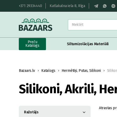
+371 29334440
Katlakalna iela 8, Rīga
Preču
Siltumizolācijas Materiāli
Katalogs
Bazaars.lv
Katalogs
Hermētiķi, Putas, Silikoni
Silikon
Silikoni, Akrili, H
Atrastas pr
Ražotājs