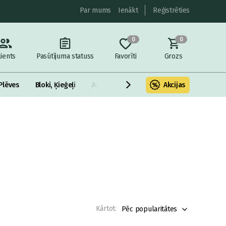
Par mums
Ienākt
Reģistrēties
0
0
lients
Pasūtījuma statuss
Favorīti
Grozs
Plēves
Bloki, Ķieģeļi
Armatūra un metāls
Akcijas
Fasādes Siltināš
Kārtot:
Pēc popularitātes