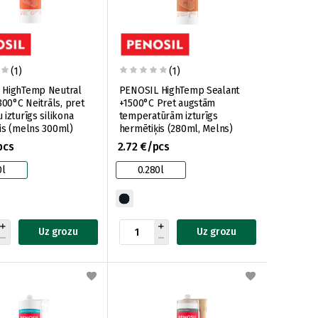
(1)
(1)
 HighTemp Neutral
PENOSIL HighTemp Sealant
300°C Neitrāls, pret
+1500°C Pret augstām
izturīgs silikona
temperatūrām izturīgs
is (melns 300ml)
hermētiķis (280ml, Melns)
pcs
2.72 €/pcs
0l
0.280l
Uz grozu
Uz grozu