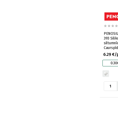
PENOSIL
393 Sili
siltumnī
Caurspīd
6.29 €/
0.30