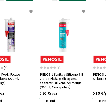
(1)
(1)
 Roof&Facade
PENOSIL Sanitary Silicone 313
PENOSIL 
likons (290ml,
/ 313c Plaša pielietojuma
Silikons 
īgs)
sanitārais silikona hermētiķis
(300ml, Caurspīdīgs)
pcs
5.20 €/pcs
6.90 €/
0l
0.300l
0.31