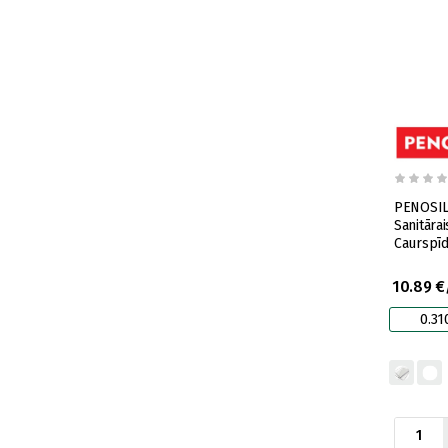
PENOSIL
Sanitārais S
Caurspīd
10.89 €
0.31