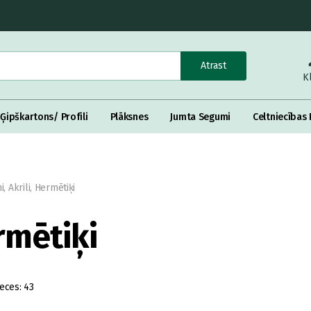
Atrast
K
Ģipškartons/ Profili
Plāksnes
Jumta Segumi
Celtniecības 
i, Akrili, Hermētiķi
ermētiķi
eces:
43