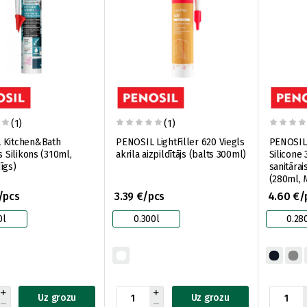
(1)
(1)
 Kitchen&Bath
PENOSIL LightFiller 620 Viegls
PENOSIL 
ilikons (310ml,
akrila aizpildītājs (balts 300ml)
Silicone 
īgs)
sanitārai
(280ml, 
/pcs
3.39 €/pcs
4.60 €/
0l
0.300l
0.28
Uz grozu
Uz grozu