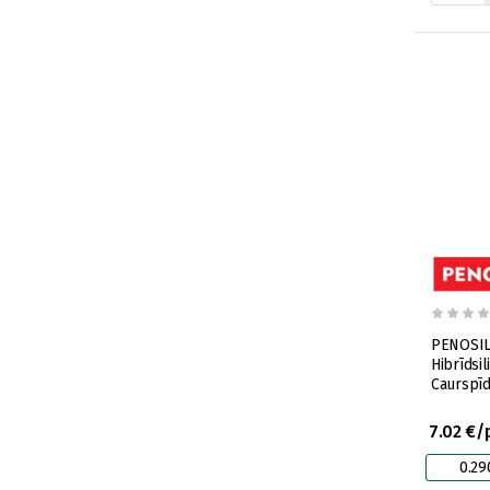
PENOSIL
Hibrīdsi
Caurspīd
7.02 €/
0.29