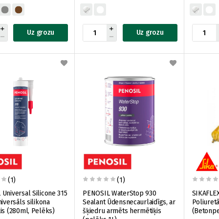
Uz grozu
Uz grozu
(1)
(1)
Universal Silicone 315
PENOSIL WaterStop 930
SIKAFLEX
iversāls silikona
Sealant Ūdensnecaurlaidīgs, ar
Poliuret
is (280ml, Pelēks)
šķiedru armēts hermētiķis
(Betonpe