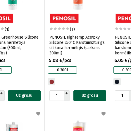
(1)
(1)
 Greenhouse Silicone
PENOSIL HighTemp Acetoxy
PENOSIL
kona hermētiķis
Silicone 250°C Karstumizturīgs
Silicone 
cām (300ml,
silikona hermētiķis (sarkans
karstumu 
īgs)
300ml)
hermētiķ
pcs
5.08 €/pcs
6.05 €/
0l
0.300l
0.30
Uz grozu
Uz grozu