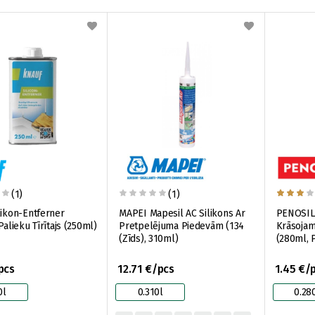
(1)
(1)
likon-Entferner
MAPEI Mapesil AC Silikons Ar
PENOSIL 
Palieku Tīrītajs (250ml)
Pretpelējuma Piedevām (134
Krāsojam
(Zīds), 310ml)
(280ml, 
pcs
12.71 €/pcs
1.45 €/
0l
0.310l
0.28