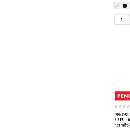
PENOSIL 
/ 315c Un
hermētiķ