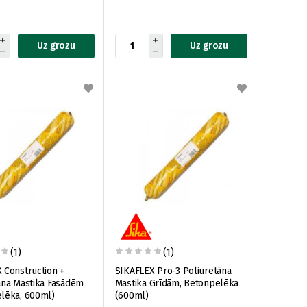
Uz grozu
Uz grozu
(1)
(1)
 Construction +
SIKAFLEX Pro-3 Poliuretāna
āna Mastika Fasādēm
Mastika Grīdām, Betonpelēka
lēka, 600ml)
(600ml)