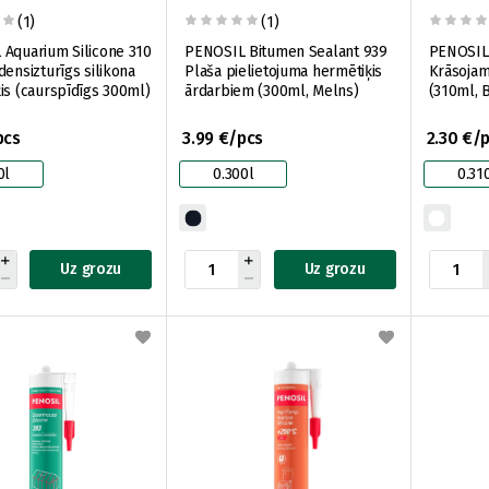
(1)
(1)
Aquarium Silicone 310
PENOSIL Bitumen Sealant 939
PENOSIL 
densizturīgs silikona
Plaša pielietojuma hermētiķis
Krāsojam
is (caurspīdīgs 300ml)
ārdarbiem (300ml, Melns)
(310ml, B
pcs
3.99 €/pcs
2.30 €/
0l
0.300l
0.31
Uz grozu
Uz grozu