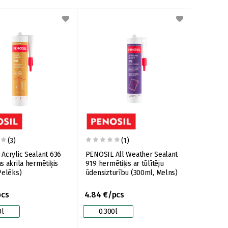
(3)
(1)
Acrylic Sealant 636
PENOSIL All Weather Sealant
s akrila hermētiķis
919 hermētiķis ar tūlītēju
Pelēks)
ūdensizturību (300ml, Melns)
pcs
4.84 €/pcs
0l
0.300l