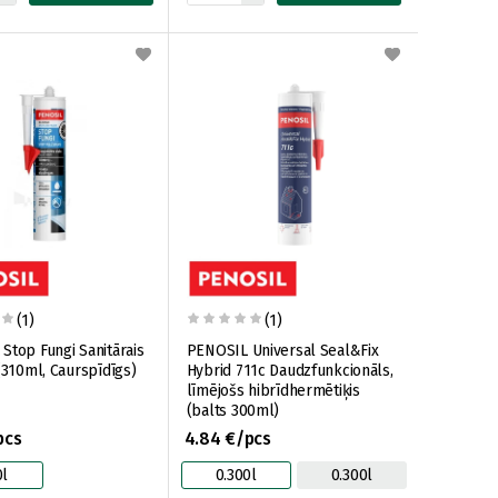
(1)
(1)
Stop Fungi Sanitārais
PENOSIL Universal Seal&Fix
(310ml, Caurspīdīgs)
Hybrid 711c Daudzfunkcionāls,
līmējošs hibrīdhermētiķis
(balts 300ml)
pcs
4.84 €/pcs
0l
0.300l
0.300l