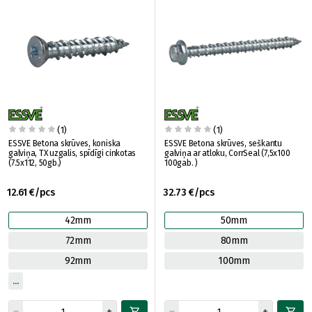
(1)
(1)
ESSVE Betona skrūves, koniska
ESSVE Betona skrūves, seškantu
galviņa, TX uzgalis, spīdīgi cinkotas
galviņa ar atloku, CorrSeal (7,5x100
(7.5x112, 50gb.)
100gab. )
12.61 €/pcs
32.73 €/pcs
42mm
50mm
72mm
80mm
92mm
100mm