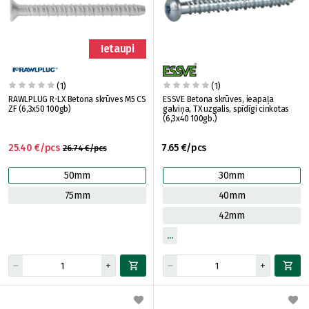
Ietaupi
(1)
(1)
RAWLPLUG R-LX Betona skrūves M5 CS
ESSVE Betona skrūves, ieapaļa
ZF (6,3x50 100gb)
galviņa, TX uzgalis, spīdīgi cinkotas
(6,3x40 100gb.)
25.40 €/pcs
7.65 €/pcs
26.74 €/pcs
50mm
30mm
75mm
40mm
42mm