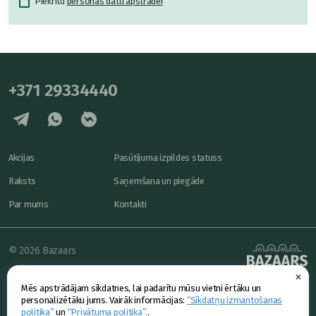
Piekrītu
personas datu apstrādei
+371 29334440
Akcijas
Pasūtījuma izpildes statuss
Raksts
Saņemšana un piegāde
Par mums
Kontakti
© 2026 Bazaars
×
Konfidencialitāte
powered by
Mēs apstrādājam sīkdatnes, lai padarītu mūsu vietni ērtāku un
Piedāvājums
personalizētāku jums. Vairāk informācijas:
“Sīkdatņu izmantošanas
politika”
un
“Privātuma politika”.
.