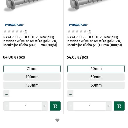
(1)
(1)
RAWLPLUG R-HLX-HF-ZF Rawlplug
RAWLPLUG R-HLX-HF-ZF Rawlplug
betona skrūve ar sešstūra galvu Zn,
betona skrūve ar sešstūra galvu Zn,
indukcijas rūdīta ø14 (100mm (20gb))
indukcijas rūdīta ø6 (100mm (100gb))
64.80 €/pcs
54.63 €/pcs
75mm
40mm
100mm
50mm
130mm
60mm