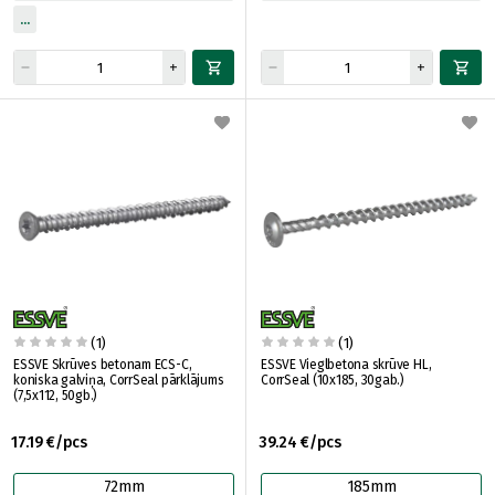
(1)
(1)
ESSVE Skrūves betonam ECS-C,
ESSVE Vieglbetona skrūve HL,
koniska galviņa, CorrSeal pārklājums
CorrSeal (10x185, 30gab.)
(7,5x112, 50gb.)
17.19 €/pcs
39.24 €/pcs
72mm
185mm