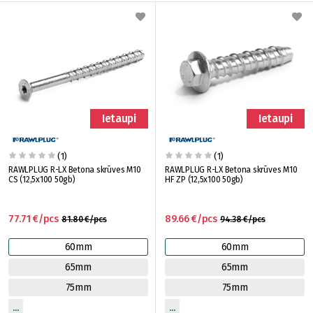
Ietaupi
Ietaupi
(1)
(1)
RAWLPLUG R-LX Betona skrūves M10
RAWLPLUG R-LX Betona skrūves M10
CS (12,5x100 50gb)
HF ZP (12,5x100 50gb)
77.71 €/pcs
89.66 €/pcs
81.80 €/pcs
94.38 €/pcs
60mm
60mm
65mm
65mm
75mm
75mm