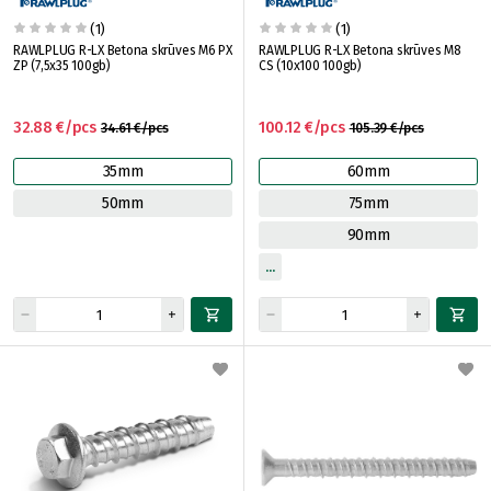
(1)
(1)
RAWLPLUG R-LX Betona skrūves M6 PX
RAWLPLUG R-LX Betona skrūves M8
ZP (7,5x35 100gb)
CS (10x100 100gb)
32.88 €/pcs
100.12 €/pcs
34.61 €/pcs
105.39 €/pcs
35mm
60mm
50mm
75mm
90mm