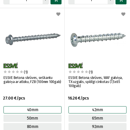
(1)
(1)
ESSVE Betona skrūves, seškantu
ESSVE Betona skrūves, WAF galviņa,
galviņa ar atloku, FZB (100mm 100gab)
TX uzgalis, spīdīgi cinkotas (7,5x65
100gab)
27.00 €/pcs
16.26 €/pcs
40mm
42mm
50mm
65mm
80mm
92mm