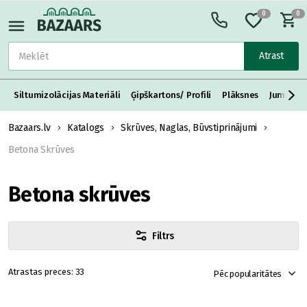
0
0
Atrast
Siltumizolācijas Materiāli
Ģipškartons/ Profili
Plāksnes
Jumta S
Bazaars.lv
Katalogs
Skrūves, Naglas, Būvstiprinājumi
Betona Skrūves
Betona skrūves
Filtrs
33
Pēc popularitātes