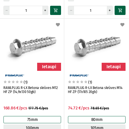
Ietaupi
Ietaupi
(1)
(1)
RAWLPLUG R-LX Betona skrūves M12
RAWLPLUG R-LX Betona skrūves M14
HF ZP (14,9x130 50gb)
HF ZP (17x105 20gb)
168.86 €/pcs
74.72 €/pcs
177.75 €/pcs
78.65 €/pcs
75mm
80mm
100mm
105mm