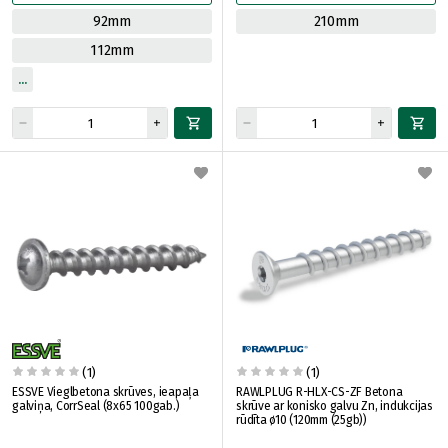
92mm
210mm
112mm
(1)
(1)
ESSVE Vieglbetona skrūves, ieapaļa
RAWLPLUG R-HLX-CS-ZF Betona
galviņa, CorrSeal (8x65 100gab.)
skrūve ar konisko galvu Zn, indukcijas
rūdīta ø10 (120mm (25gb))