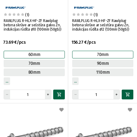
(1)
(1)
RAWLPLUG R-HLX-HF-ZF Rawlplug
RAWLPLUG R-HLX-HF-ZF Rawlplug
betona skrūve ar sešstūra galvu Zn,
betona skrūve ar sešstūra galvu Zn,
indukcijas rūdīta ø10 (100mm (50gb))
indukcijas rūdīta ø12 (130mm (50gb))
73.69 €/pcs
156.27 €/pcs
60mm
70mm
70mm
90mm
80mm
110mm