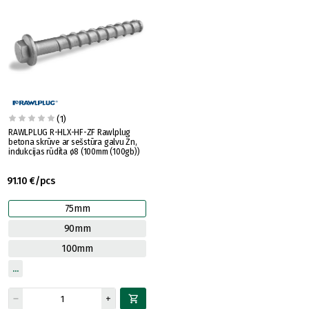
(1)
RAWLPLUG R-HLX-HF-ZF Rawlplug
betona skrūve ar sešstūra galvu Zn,
indukcijas rūdīta ø8 (100mm (100gb))
91.10 €/pcs
75mm
90mm
100mm