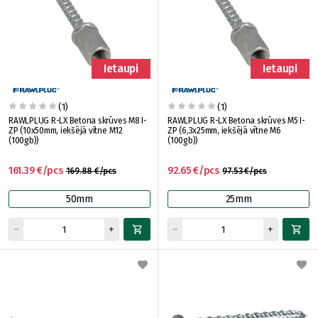
Ietaupi
Ietaupi
(1)
(1)
RAWLPLUG R-LX Betona skrūves M8 I-
RAWLPLUG R-LX Betona skrūves M5 I-
ZP (10x50mm, iekšējā vītne M12
ZP (6,3x25mm, iekšējā vītne M6
(100gb))
(100gb))
161.39 €/pcs
92.65 €/pcs
169.88 €/pcs
97.53 €/pcs
50mm
25mm