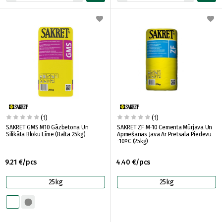
(1)
(1)
SAKRET GMS M10 Gāzbetona Un
SAKRET ZF M-10 Cementa Mūrjava Un
Silikāta Bloku Līme (Balta 25kg)
Apmešanas Java Ar Pretsala Piedevu
-10ºC (25kg)
9.21 €/pcs
4.40 €/pcs
25kg
25kg