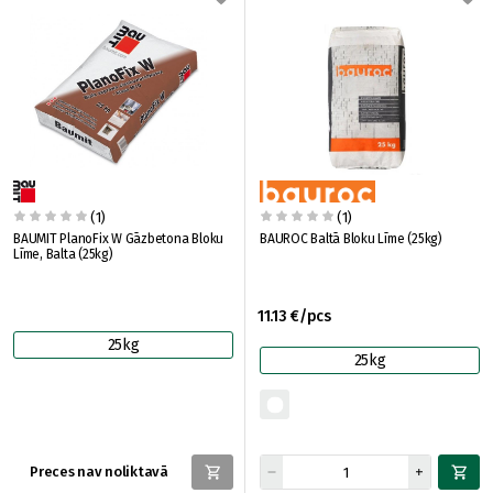
(1)
(1)
BAUMIT PlanoFix W Gāzbetona Bloku
BAUROC Baltā Bloku Līme (25kg)
Līme, Balta (25kg)
11.13 €/pcs
25kg
25kg
Preces nav noliktavā