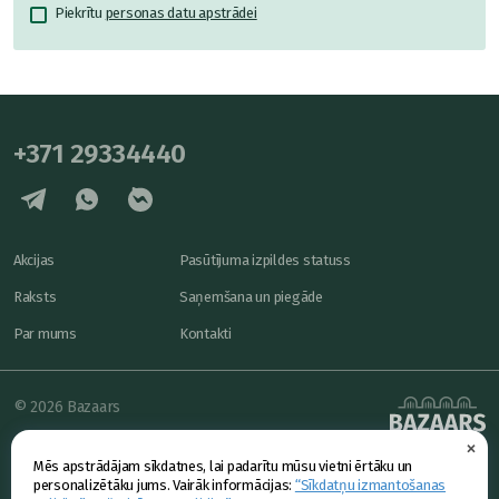
Piekrītu
personas datu apstrādei
+371 29334440
Akcijas
Pasūtījuma izpildes statuss
Raksts
Saņemšana un piegāde
Par mums
Kontakti
© 2026 Bazaars
×
Konfidencialitāte
powered by
Mēs apstrādājam sīkdatnes, lai padarītu mūsu vietni ērtāku un
Piedāvājums
personalizētāku jums. Vairāk informācijas:
“Sīkdatņu izmantošanas