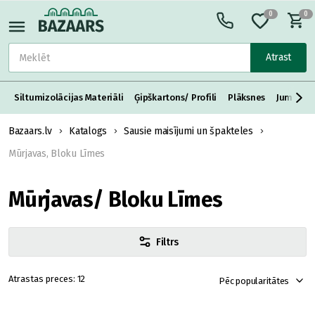
0
0
Atrast
Siltumizolācijas Materiāli
Ģipškartons/ Profili
Plāksnes
Jumta S
Bazaars.lv
Katalogs
Sausie maisījumi un špakteles
Mūrjavas, Bloku Līmes
Mūrjavas/ Bloku Līmes
Filtrs
12
Pēc popularitātes