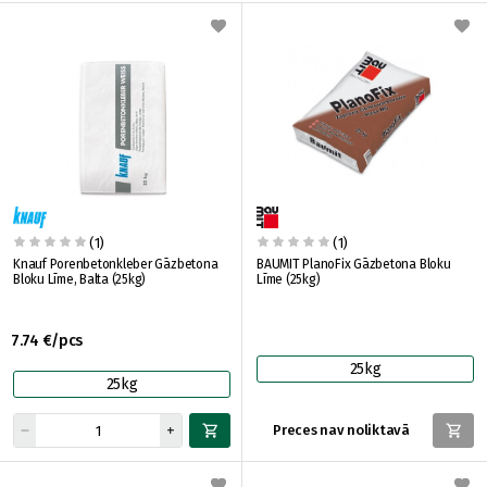
(1)
(1)
Knauf Porenbetonkleber Gāzbetona
BAUMIT PlanoFix Gāzbetona Bloku
Bloku Līme, Balta (25kg)
Līme (25kg)
7.74 €/pcs
25kg
25kg
Preces nav noliktavā