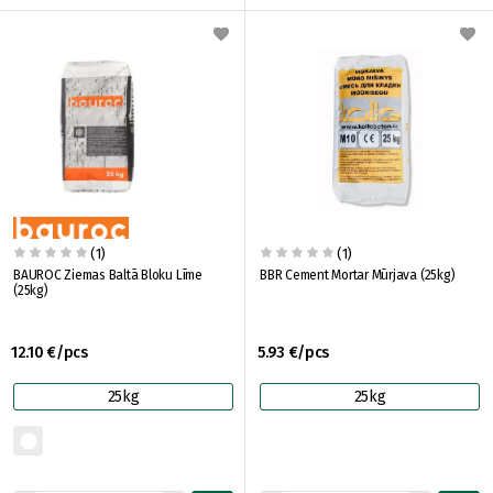
(1)
(1)
BAUROC Ziemas Baltā Bloku Līme
BBR Cement Mortar Mūrjava (25kg)
(25kg)
12.10 €/pcs
5.93 €/pcs
25kg
25kg