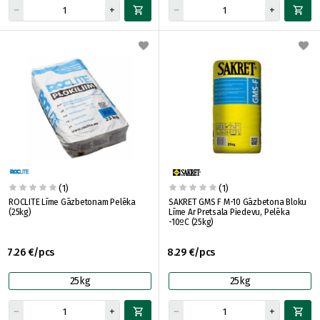
(1)
(1)
ROCLITE Līme Gāzbetonam Pelēka
SAKRET GMS F M-10 Gāzbetona Bloku
(25kg)
Līme Ar Pretsala Piedevu, Pelēka
-10ºC (25kg)
7.26 €/pcs
8.29 €/pcs
25kg
25kg