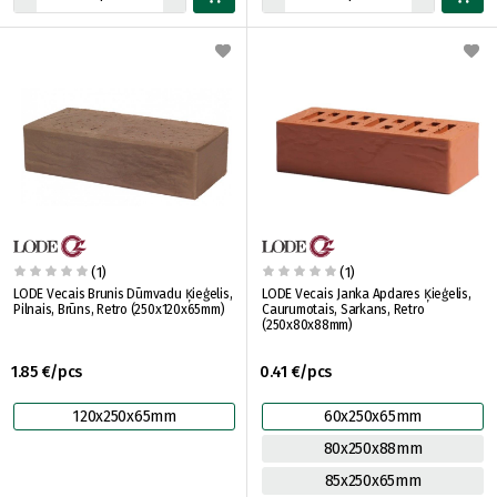
(1)
(1)
LODE Vecais Brunis Dūmvadu Ķieģelis,
LODE Vecais Janka Apdares Ķieģelis,
Pilnais, Brūns, Retro (250x120x65mm)
Caurumotais, Sarkans, Retro
(250x80x88mm)
1.85 €/pcs
0.41 €/pcs
120x250x65mm
60x250x65mm
80x250x88mm
85x250x65mm