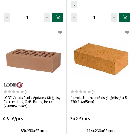
(1)
(1)
LODE Vecais Rūdis Apdares Ķieģelis,
Šamota Ugunsdrošais Ķieģelis (Ša-5
Caurumotais, Gaiši Brūns, Retro
230x114x65mm)
(250x85x65mm)
0.81 €/pcs
2.42 €/pcs
85x250x65mm
114x230x65mm