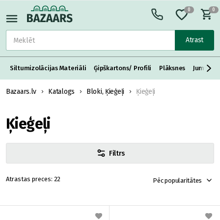
0
0
Atrast
Siltumizolācijas Materiāli
Ģipškartons/ Profili
Plāksnes
Jumta S
Bazaars.lv
Katalogs
Bloki, Ķieģeļi
Ķieģeļi
Ķieģeļi
Filtrs
22
Pēc popularitātes