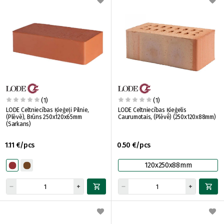
(1)
(1)
LODE Celtniecības Ķieģeļi Pilnie,
LODE Celtniecības Ķieģelis
(Plēvē), Brūns 250x120x65mm
Caurumotais, (Plēvē) (250x120x88mm)
(Sarkans)
1.11 €/pcs
0.50 €/pcs
120x250x88mm