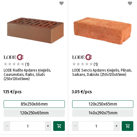
(1)
(1)
LODE Rudīte Apdares Ķieģelis,
LODE Sencis Apdares Ķieģelis, Pilnais,
Caurumotais, Raibs, Gluds
Sarkans, Dabisks (250x120x65mm)
(250x120x65mm)
1.15 €/pcs
3.05 €/pcs
85x250x66mm
120x250x65mm
120x250x65mm
140x290x75mm