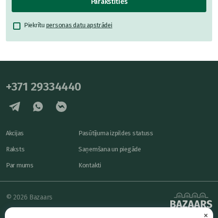
Parakstīties
Piekrītu
personas datu apstrādei
+371 29334440
Akcijas
Pasūtījuma izpildes statuss
Raksts
Saņemšana un piegāde
Par mums
Kontakti
© 2026 Bazaars
×
Konfidencialitāte