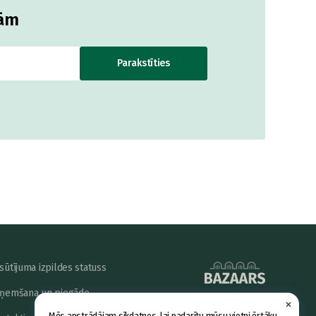
jām
Parakstīties
sūtījuma izpildes statuss
ņemšana un piegāde
×
powered by
Mēs apstrādājam sīkdatnes, lai padarītu mūsu vietni ērtāku