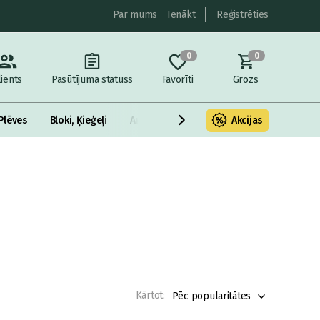
Par mums
Ienākt
Reģistrēties
0
0
lients
Pasūtījuma statuss
Favorīti
Grozs
Plēves
Bloki, Ķieģeļi
Armatūra un metāls
Akcijas
Fasādes Siltināš
Kārtot:
Pēc popularitātes