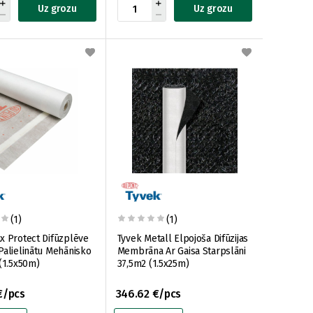
Uz grozu
Uz grozu
(1)
(1)
x Protect Difūzplēve
Tyvek Metall Elpojoša Difūzijas
Palielinātu Mehānisko
Membrāna Ar Gaisa Starpslāni
 (1.5x50m)
37,5m2 (1.5x25m)
€/pcs
346.62 €/pcs