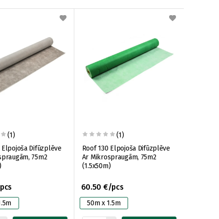
(1)
(1)
 Elpojoša Difūzplēve
Roof 130 Elpojoša Difūzplēve
spraugām, 75m2
Ar Mikrospraugām, 75m2
)
(1.5x50m)
/pcs
60.50 €/pcs
1.5m
50m x 1.5m