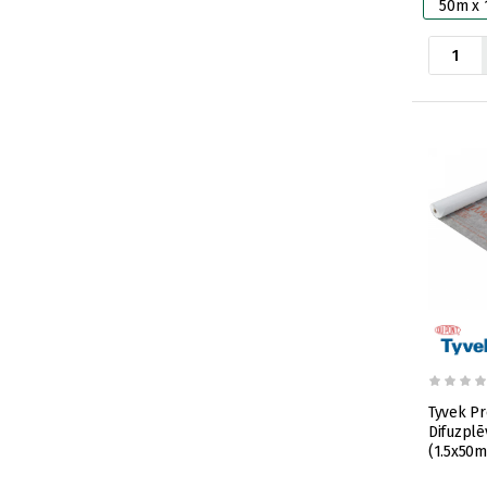
50m x 
Tyvek Pr
Difuzpl
(1.5x50m