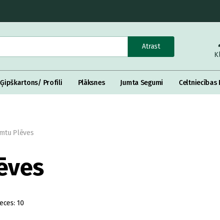
Atrast
K
Ģipškartons/ Profili
Plāksnes
Jumta Segumi
Celtniecības 
Jumtu Plēves
lēves
eces:
10