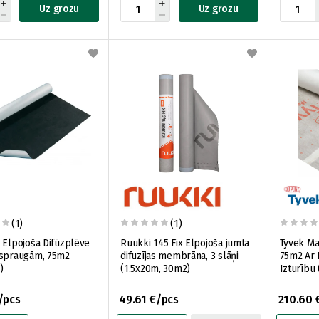
Uz grozu
Uz grozu
(1)
(1)
 Elpojoša Difūzplēve
Ruukki 145 Fix Elpojoša jumta
Tyvek Ma
ospraugām, 75m2
difuzījas membrāna, 3 slāņi
75m2 Ar 
)
(1.5x20m, 30m2)
Izturību
/pcs
49.61 €/pcs
210.60 