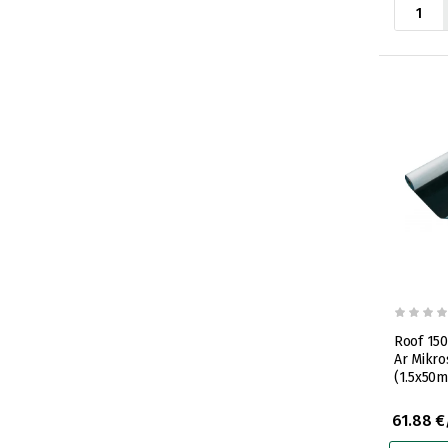
Roof 150
Ar Mikr
(1.5x50m
61.88 €