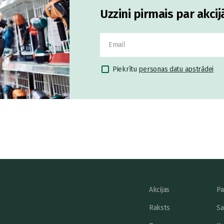
Uzzini pirmais par akci
Piekrītu
personas datu apstrādei
Akcijas
Pa
Raksts
Sa