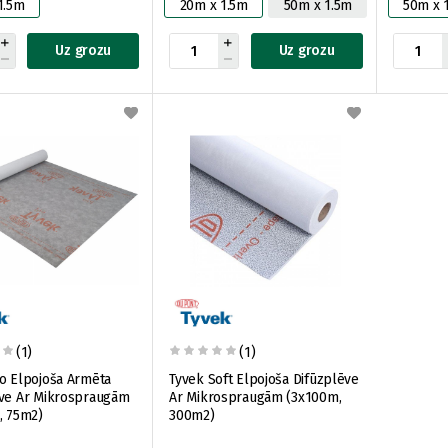
1.5m
20m x 1.5m
50m x 1.5m
50m x 
Uz grozu
Uz grozu
(1)
(1)
o Elpojoša Armēta
Tyvek Soft Elpojoša Difūzplēve
ēve Ar Mikrospraugām
Ar Mikrospraugām (3x100m,
, 75m2)
300m2)