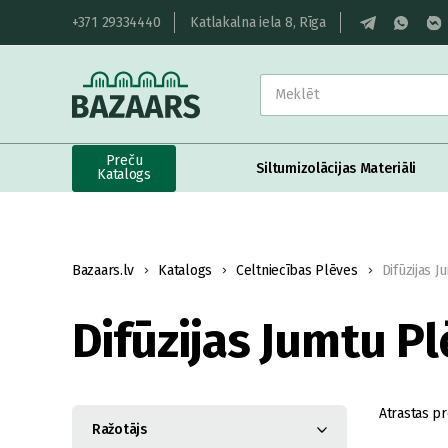
+371 29334440
Katlakalna iela 8, Rīga
Preču
Siltumizolācijas Materiāli
Katalogs
Bazaars.lv
Katalogs
Celtniecības Plēves
Difūzijas 
Difūzijas Jumtu P
Atrastas pr
Ražotājs