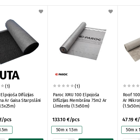
(1)
(1)
Elpojoša Difūzijas
Paroc XMU 100 Elpojoša
Roof 100
 Ar Gaisa Starpslāni
Difūzijas Membrāna 75m2 Ar
Ar Mikro
1.5x25m)
Līmlentu (1.5x50m)
(1.5x50m
€/pcs
133.10 €/pcs
47.19 €
1.5m
50m x 1.5m
50m x 