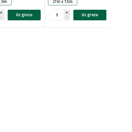
1.5m
27m x 1.5m
Uz grozu
Uz grozu