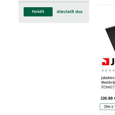
Jutadren 
Membrāna
37,5m2 (
226.88 
25m x 